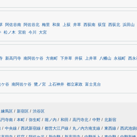
草
阿佐谷南
阿佐谷北
梅里
和泉
上荻
井草
西荻南
荻窪
西荻北
浜田山
井
松ノ木
宮前
今川
大宮
寺
新高円寺
南阿佐ケ谷
方南町
下井草
井荻
上井草
八幡山
永福町
西永
佐ケ谷
南阿佐ケ谷
鷺ノ宮
上石神井
都立家政
富士見台
練馬区
/
新宿区
/
渋谷区
高円寺南
/
本町
/
弥生町
/
堀ノ内
/
和田
/
高円寺北
/
中野
/
北新宿
線
/
中央線
/
西武新宿線
/
都営大江戸線
/
丸ノ内方南支線
/
東西線
/
西武池袋
東高円寺
/
荻窪
/
阿佐ケ谷
/
新中野
/
新高円寺
/
中野坂上
/
東中野
/
中野新橋