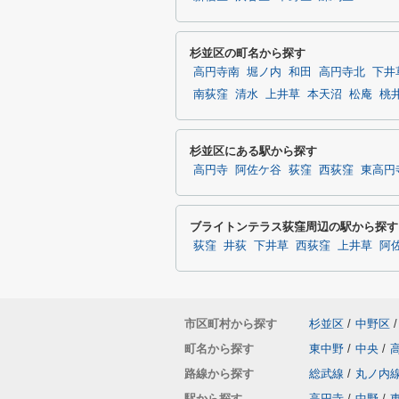
杉並区の町名から探す
高円寺南
堀ノ内
和田
高円寺北
下井
南荻窪
清水
上井草
本天沼
松庵
桃
杉並区にある駅から探す
高円寺
阿佐ケ谷
荻窪
西荻窪
東高円
ブライトンテラス荻窪周辺の駅から探す
荻窪
井荻
下井草
西荻窪
上井草
阿
市区町村から探す
杉並区
/
中野区
/
町名から探す
東中野
/
中央
/
路線から探す
総武線
/
丸ノ内
駅から探す
高円寺
/
中野
/