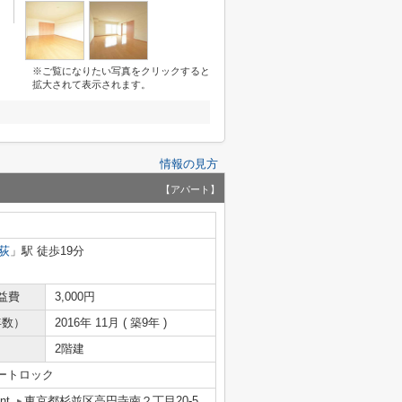
※ご覧になりたい写真をクリックすると
拡大されて表示されます。
情報の見方
【アパート】
荻
」駅 徒歩19分
益費
3,000円
年数）
2016年 11月 ( 築9年 )
2階建
ートロック
nt
東京都杉並区高円寺南２丁目20-5