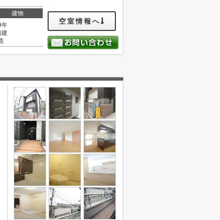
建物
空室情報へ
9年
階建
造