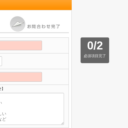
0
/
2
必須項目完了
せ】