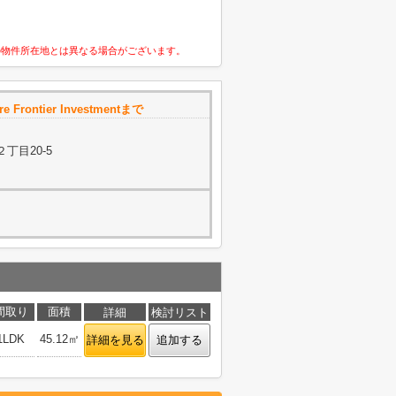
の物件所在地とは異なる場合がございます。
 Frontier Investmentまで
丁目20-5
間取り
面積
詳細
検討リスト
1LDK
45.12㎡
詳細を見る
追加する