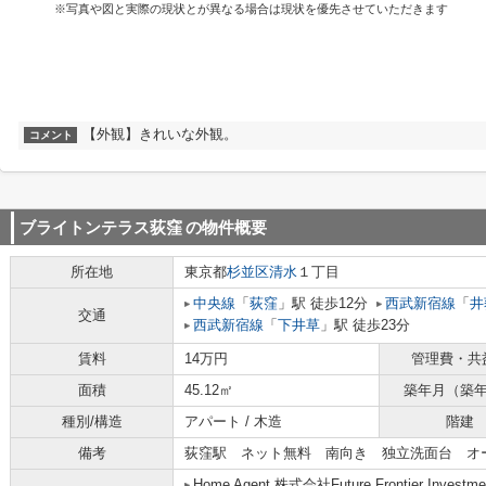
※写真や図と実際の現状とが異なる場合は現状を優先させていただきます
【外観】きれいな外観。
コメント
ブライトンテラス荻窪
の物件概要
所在地
東京都
杉並区
清水
１丁目
中央線
「
荻窪
」駅 徒歩12分
西武新宿線
「
井
交通
西武新宿線
「
下井草
」駅 徒歩23分
賃料
14万円
管理費・共
面積
45.12㎡
築年月（築
種別/構造
アパート / 木造
階建
備考
荻窪駅 ネット無料 南向き 独立洗面台 オ
Home Agent 株式会社Future Frontier Investme