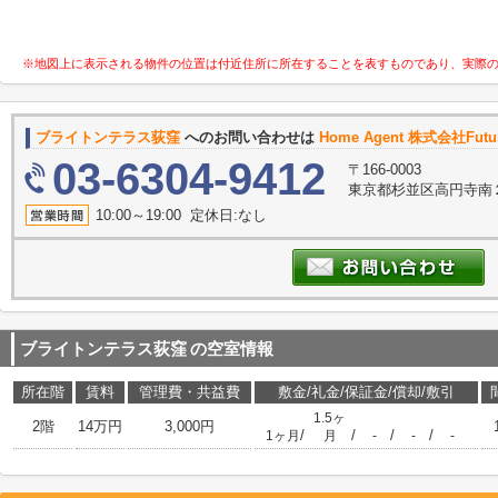
※地図上に表示される物件の位置は付近住所に所在することを表すものであり、実際
ブライトンテラス荻窪
へのお問い合わせは
Home Agent 株式会社Future
03-6304-9412
〒166-0003
東京都杉並区高円寺南２
10:00～19:00 定休日:なし
ブライトンテラス荻窪
の空室情報
所在階
賃料
管理費・共益費
敷金/礼金/保証金/償却/敷引
1.5ヶ
2階
14万円
3,000円
/
/
/
/
1ヶ月
月
-
-
-