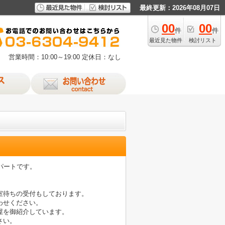
最終更新：2026年08月07日
00
00
件
件
最近見た物件
検討リスト
営業時間：10:00～19:00
定休日：なし
パートです。
室待ちの受付もしております。
わせください。
屋を御紹介しています。
さい。