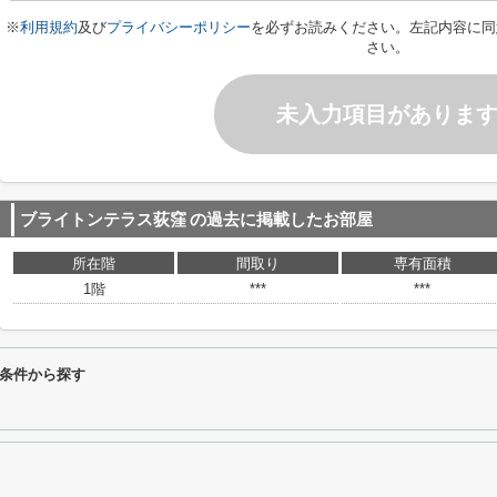
※
利用規約
及び
プライバシーポリシー
を必ずお読みください。左記内容に同
さい。
未入力項目がありま
ブライトンテラス荻窪
の過去に掲載したお部屋
所在階
間取り
専有面積
1階
***
***
条件から探す