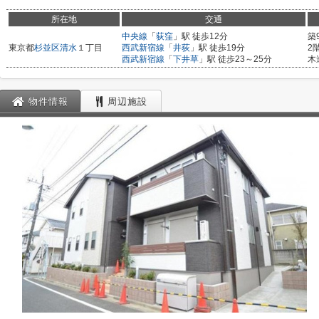
所在地
交通
中央線
「
荻窪
」駅 徒歩12分
築
東京都
杉並区
清水
１丁目
西武新宿線
「
井荻
」駅 徒歩19分
2
西武新宿線
「
下井草
」駅 徒歩23～25分
木
物件情報
周辺施設