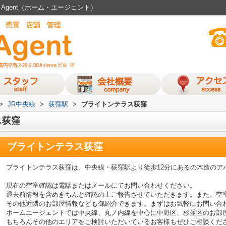
Agent（ホーム・エージェント）
>
JR中央線
>
荻窪駅
>
ブライトンテラス荻窪
ス荻窪
ブライトンテラス荻窪
ブライトンテラス荻窪は、中央線・荻窪駅より徒歩12分にあるの木造のア
現在の空室確認は電話またはメールにてお問い合わせください。
退去前情報を含めきちんと確認の上ご報告させていただきます。また、空
その他近隣のお部屋情報なども御紹介できます。まずはお気軽にお問い合
ホームエージェントでは中央線、丸ノ内線を中心に中野区、杉並区のお部
もちろんその他のエリアをご検討いただいているお客様もぜひご相談くだ