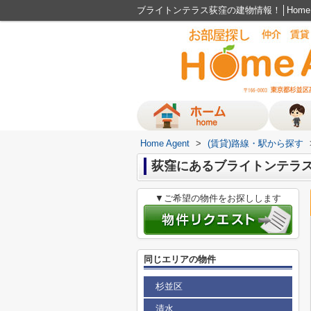
ブライトンテラス荻窪の建物情報！│Home 
Home Agent
>
(賃貸)路線・駅から探す
荻窪にあるブライトンテラ
▼ご希望の物件をお探しします
同じエリアの物件
杉並区
清水