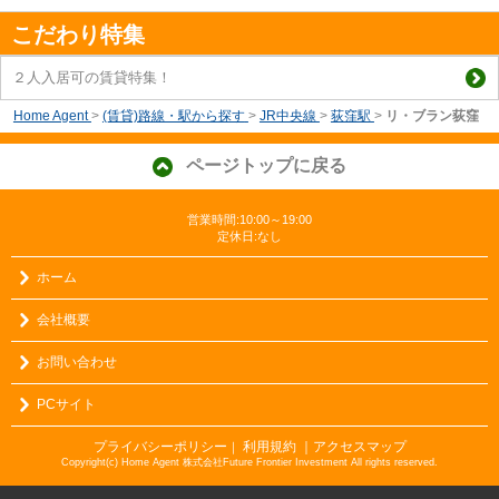
こだわり特集
２人入居可の賃貸特集！
Home Agent
>
(賃貸)路線・駅から探す
>
JR中央線
>
荻窪駅
>
リ・ブラン荻窪
ページトップに戻る
営業時間:10:00～19:00
定休日:なし
ホーム
会社概要
お問い合わせ
PCサイト
プライバシーポリシー
利用規約
｜アクセスマップ
｜
Copyright(c) Home Agent 株式会社Future Frontier Investment All rights reserved.