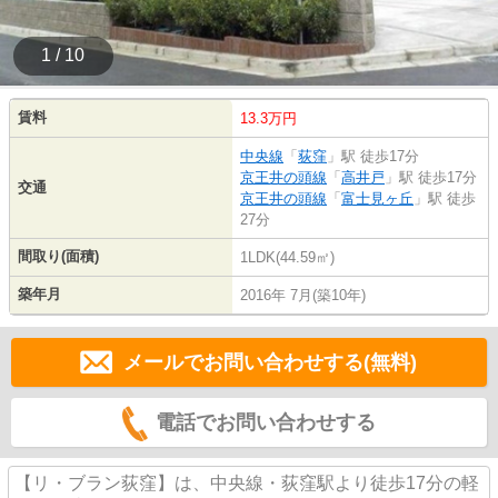
1 / 10
賃料
13.3万円
中央線
「
荻窪
」駅 徒歩17分
京王井の頭線
「
高井戸
」駅 徒歩17分
交通
京王井の頭線
「
富士見ヶ丘
」駅 徒歩
27分
間取り(面積)
1LDK(44.59㎡)
築年月
2016年 7月(築10年)
メールでお問い合わせする(無料)
電話でお問い合わせする
【リ・ブラン荻窪】は、中央線・荻窪駅より徒歩17分の軽