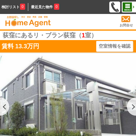
0
0
検討リスト
最近見た物件
お問合せ
荻窪にあるリ・ブラン荻窪（
1
室）
賃料
13.3万円
空室情報を確認