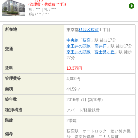
(管理費・共益費 ***円)
敷：***｜礼：***
1階 / *** / ***
所在地
東京都
杉並区
荻窪
１丁目
中央線
「
荻窪
」駅 徒歩17分
京王井の頭線
「
高井戸
」駅 徒歩17分
交通
京王井の頭線
「
富士見ヶ丘
」駅 徒歩
27分
賃料
13.3万円
管理費等
4,000円
面積
44.59㎡
築年数
2016年 7月 (築10年)
種別/構造
アパート/軽量鉄骨
階建
2階建
荻窪駅 オートロック 追い焚き機
備考
能 浴室乾燥機 二人入居可