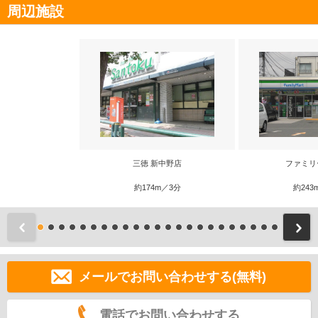
周辺施設
三徳 新中野店
ファミリ
約174m／3分
約243
前
メールでお問い合わせする(無料)
電話でお問い合わせする