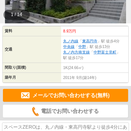
1 / 14
賃料
8.9万円
丸ノ内線
「
東高円寺
」駅 徒歩4分
中央線
「
中野
」駅 徒歩13分
交通
丸ノ内方南支線
「
中野富士見町
」
駅 徒歩17分
間取り(面積)
1K(24.66㎡)
築年月
2011年 9月(築14年)
メールでお問い合わせする(無料)
電話でお問い合わせする
スペースZEROは、丸ノ内線・東高円寺駅より徒歩4分にあ