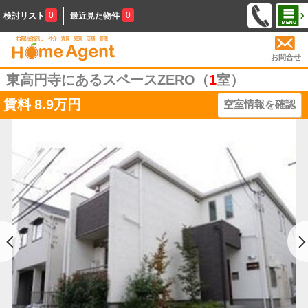
0
0
検討リスト
最近見た物件
お問合せ
東高円寺にあるスペースZERO（
1
室）
賃料
8.9万円
空室情報を確認