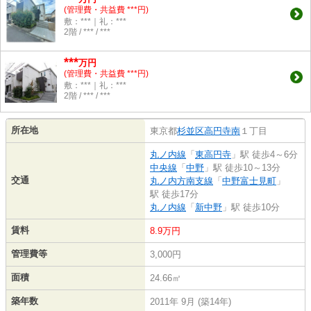
(管理費・共益費 ***円)
敷：***｜礼：***
2階 / *** / ***
***
万円
(管理費・共益費 ***円)
敷：***｜礼：***
2階 / *** / ***
所在地
東京都
杉並区
高円寺南
１丁目
丸ノ内線
「
東高円寺
」駅 徒歩4～6分
中央線
「
中野
」駅 徒歩10～13分
交通
丸ノ内方南支線
「
中野富士見町
」
駅 徒歩17分
丸ノ内線
「
新中野
」駅 徒歩10分
賃料
8.9万円
管理費等
3,000円
面積
24.66㎡
築年数
2011年 9月 (築14年)