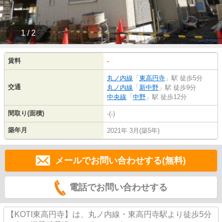
1 / 2
賃料
-
丸ノ内線
「
東高円寺
」駅 徒歩5分
交通
丸ノ内線
「
新中野
」駅 徒歩9分
中央線
「
中野
」駅 徒歩12分
間取り(面積)
-(-)
築年月
2021年 3月(築5年)
メールでお問い合わせする(無料)
電話でお問い合わせする
【KOTI東高円寺】は、丸ノ内線・東高円寺駅より徒歩5分