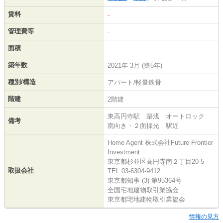
賃料
-
管理費等
-
面積
-
築年数
2021年 3月 (築5年)
種別/構造
アパート/軽量鉄骨
階建
2階建
東高円寺駅 築浅 オートロック
備考
南向き・２面採光 駅近
Home Agent 株式会社Future Frontier
Investment
東京都杉並区高円寺南２丁目20-5
取扱会社
TEL:03-6304-9412
東京都知事 (3) 第95364号
全国宅地建物取引業協会
東京都宅地建物取引業協会
情報の見方