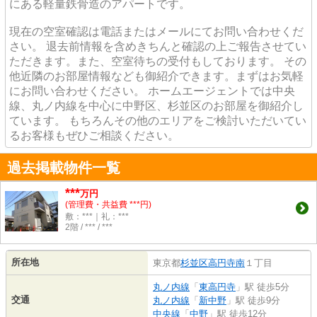
にある軽量鉄骨造のアパートです。
現在の空室確認は電話またはメールにてお問い合わせくだ
さい。 退去前情報を含めきちんと確認の上ご報告させてい
ただきます。また、空室待ちの受付もしております。 その
他近隣のお部屋情報なども御紹介できます。まずはお気軽
にお問い合わせください。 ホームエージェントでは中央
線、丸ノ内線を中心に中野区、杉並区のお部屋を御紹介し
ています。 もちろんその他のエリアをご検討いただいてい
るお客様もぜひご相談ください。
過去掲載物件一覧
***
万円
(管理費・共益費 ***円)
敷：***｜礼：***
2階 / *** / ***
所在地
東京都
杉並区
高円寺南
１丁目
丸ノ内線
「
東高円寺
」駅 徒歩5分
交通
丸ノ内線
「
新中野
」駅 徒歩9分
中央線
「
中野
」駅 徒歩12分