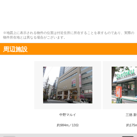
※地図上に表示される物件の位置は付近住所に所在することを表すものであり、実際の
物件所在地とは異なる場合がございます。
周辺施設
中野マルイ
三徳 
約984m／13分
約175