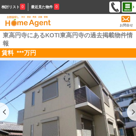
0
0
検討リスト
最近見た物件
お問合せ
東高円寺にあるKOTI東高円寺の過去掲載物件情
報
賃料
***
万円