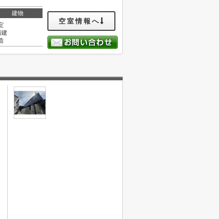
建物
空室情報へ
定
階建
造