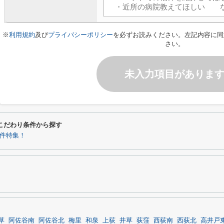
※
利用規約
及び
プライバシーポリシー
を必ずお読みください。左記内容に同
さい。
未入力項目がありま
るこだわり条件から探す
件特集！
草
阿佐谷南
阿佐谷北
梅里
和泉
上荻
井草
荻窪
西荻南
西荻北
高井戸