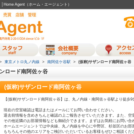
Home Agent（ホーム・エージェント）
>
東京メトロ丸ノ内線
>
南阿佐ケ谷駅
>
(仮称)サザンロード南阿佐ヶ谷
ザンロード南阿佐ヶ谷
(仮称)サザンロード南阿佐ヶ谷
【(仮称)サザンロード南阿佐ヶ谷】は、丸ノ内線・南阿佐ヶ谷駅より徒歩
現在の空室確認は電話またはメールにてお問い合わせください。
退去前情報を含めきちんと確認の上ご報告させていただきます。また、空
その他近隣のお部屋情報なども御紹介できます。まずはお気軽にお問い合
ホームエージェントでは中央線、丸ノ内線を中心に中野区、杉並区のお部
もちろんその他のエリアをご検討いただいているお客様もぜひご相談くだ