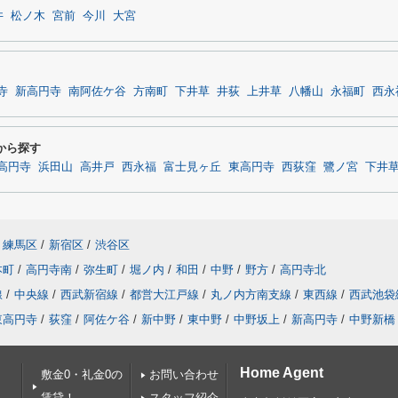
井
松ノ木
宮前
今川
大宮
寺
新高円寺
南阿佐ケ谷
方南町
下井草
井荻
上井草
八幡山
永福町
西永
から探す
高円寺
浜田山
高井戸
西永福
富士見ヶ丘
東高円寺
西荻窪
鷺ノ宮
下井
練馬区
/
新宿区
/
渋谷区
本町
/
高円寺南
/
弥生町
/
堀ノ内
/
和田
/
中野
/
野方
/
高円寺北
線
/
中央線
/
西武新宿線
/
都営大江戸線
/
丸ノ内方南支線
/
東西線
/
西武池袋
東高円寺
/
荻窪
/
阿佐ケ谷
/
新中野
/
東中野
/
中野坂上
/
新高円寺
/
中野新橋
Home Agent
敷金0・礼金0の
お問い合わせ
賃貸！
スタッフ紹介