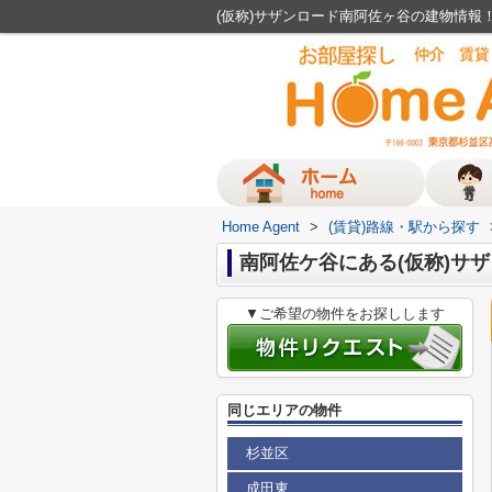
(仮称)サザンロード南阿佐ヶ谷の建物情報！│
Home Agent
>
(賃貸)路線・駅から探す
南阿佐ケ谷にある(仮称)サ
▼ご希望の物件をお探しします
同じエリアの物件
杉並区
成田東