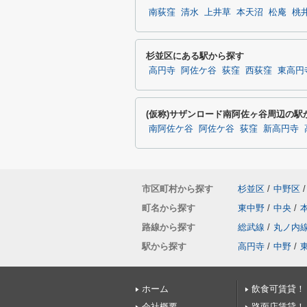
南荻窪
清水
上井草
本天沼
松庵
桃
杉並区にある駅から探す
高円寺
阿佐ケ谷
荻窪
西荻窪
東高円
(仮称)サザンロード南阿佐ヶ谷周辺の駅
南阿佐ケ谷
阿佐ケ谷
荻窪
新高円寺
市区町村から探す
杉並区
/
中野区
/
町名から探す
東中野
/
中央
/
路線から探す
総武線
/
丸ノ内
駅から探す
高円寺
/
中野
/
ホーム
飲食可賃貸！
会社概要
路面店賃貸！