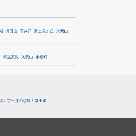
福
浜田山
高井戸
富士見ヶ丘
久我山
草
都立家政
久我山
永福町
線
/
京王井の頭線
/
京王線