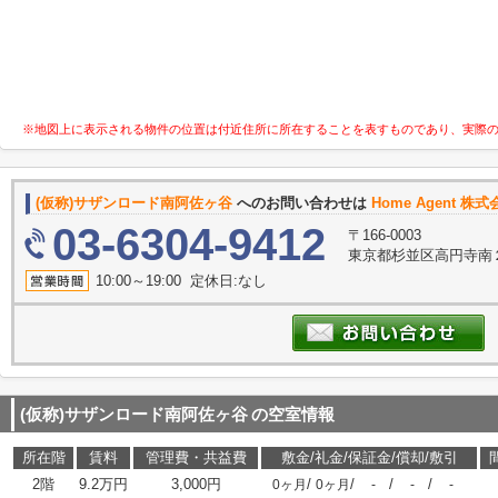
※地図上に表示される物件の位置は付近住所に所在することを表すものであり、実際
(仮称)サザンロード南阿佐ヶ谷
へのお問い合わせは
Home Agent 株式会社
03-6304-9412
〒166-0003
東京都杉並区高円寺南２
10:00～19:00 定休日:なし
(仮称)サザンロード南阿佐ヶ谷
の空室情報
所在階
賃料
管理費・共益費
敷金/礼金/保証金/償却/敷引
2階
9.2万円
3,000円
/
/
/
/
0ヶ月
0ヶ月
-
-
-