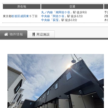
所在地
交通
丸ノ内線
「
南阿佐ケ谷
」駅 徒歩9分
予
東京都
杉並区
成田東
５丁目
中央線
「
阿佐ケ谷
」駅 徒歩12分
2
中央線
「
荻窪
」駅 徒歩13分
木
物件情報
周辺施設