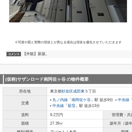
※写真や図と実際の現状とが異なる場合は現状を優先させていただきます
【外観】新築。
コメント
(仮称)サザンロード南阿佐ヶ谷
の物件概要
所在地
東京都
杉並区
成田東
５丁目
丸ノ内線
「
南阿佐ケ谷
」駅 徒歩9分
中央線
交通
中央線
「
荻窪
」駅 徒歩13分
賃料
9.2万円
管理費・共
面積
27.39㎡
築年月（築
種別/構造
アパート / 木造
階建