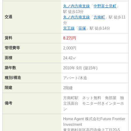
丸ノ内方南支線
「
中野富士見町
」
駅 徒歩13分
交通
丸ノ内方南支線
「
方南町
」駅 徒歩11
分
京王線
「
笹塚
」駅 徒歩14分
賃料
8.2万円
管理費等
2,000円
面積
24.42㎡
築年数
2010年 9月 (築15年)
種別/構造
アパート/木造
階建
2階建
方南町駅 ネット無料 角部屋 独
備考
立洗面台 モニター付きインターホ
ン
Home Agent 株式会社Future Frontier
Investment
東京都杉並区高円寺南２丁目20-5