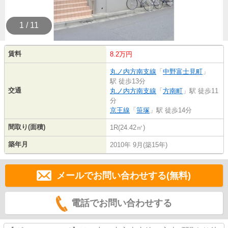
1 / 11
賃料
8.2万円
丸ノ内方南支線
「
中野富士見町
」
駅 徒歩13分
交通
丸ノ内方南支線
「
方南町
」駅 徒歩11
分
京王線
「
笹塚
」駅 徒歩14分
間取り(面積)
1R(24.42㎡)
築年月
2010年 9月(築15年)
メールでお問い合わせする(無料)
電話でお問い合わせする