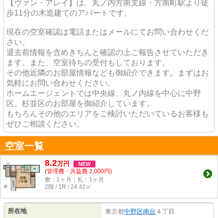
【ヴァン・アレイ】は、丸ノ内方南支線・方南町駅より徒
歩11分の木造建てのアパートです。
現在の空室確認は電話またはメールにてお問い合わせくだ
さい。
退去前情報を含めきちんと確認の上ご報告させていただき
ます。また、空室待ちの受付もしております。
その他近隣のお部屋情報なども御紹介できます。まずはお
気軽にお問い合わせください。
ホームエージェントでは中央線、丸ノ内線を中心に中野
区、杉並区のお部屋を御紹介しています。
もちろんその他のエリアをご検討いただいているお客様も
ぜひご相談ください。
空室一覧
8.2
万
円
NEW
(管理費・共益費 2,000円)
敷：1ヶ月｜礼：1ヶ月
2階 / 1R / 24.42㎡
所在地
東京都
中野区
南台
４丁目