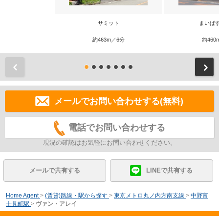
サミット
まいば
約463m／6分
約460
前
メールでお問い合わせする(無料)
電話でお問い合わせする
現況の確認はお気軽にお問い合わせください。
メールで共有する
LINEで共有する
Home Agent
>
(賃貸)路線・駅から探す
>
東京メトロ丸ノ内方南支線
>
中野富
士見町駅
>
ヴァン・アレイ