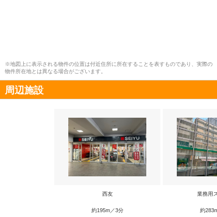
※地図上に表示される物件の位置は付近住所に所在することを表すものであり、実際の
物件所在地とは異なる場合がございます。
周辺施設
西友
業務用
約195m／3分
約283