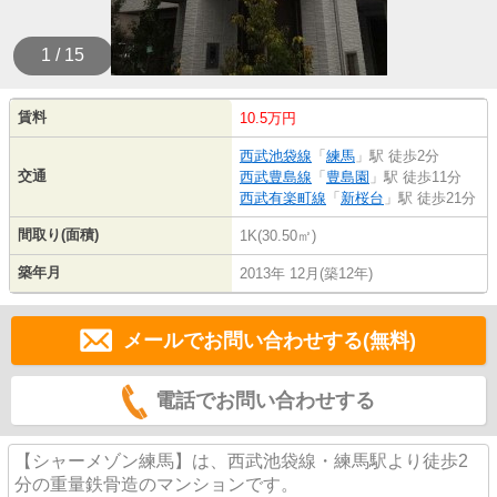
1 / 15
賃料
10.5万円
西武池袋線
「
練馬
」駅 徒歩2分
交通
西武豊島線
「
豊島園
」駅 徒歩11分
西武有楽町線
「
新桜台
」駅 徒歩21分
間取り(面積)
1K(30.50㎡)
築年月
2013年 12月(築12年)
メールでお問い合わせする(無料)
電話でお問い合わせする
【シャーメゾン練馬】は、西武池袋線・練馬駅より徒歩2
分の重量鉄骨造のマンションです。