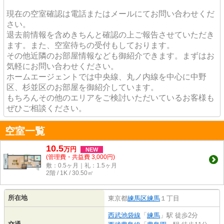
現在の空室確認は電話またはメールにてお問い合わせくだ
さい。
退去前情報を含めきちんと確認の上ご報告させていただき
ます。また、空室待ちの受付もしております。
その他近隣のお部屋情報なども御紹介できます。まずはお
気軽にお問い合わせください。
ホームエージェントでは中央線、丸ノ内線を中心に中野
区、杉並区のお部屋を御紹介しています。
もちろんその他のエリアをご検討いただいているお客様も
ぜひご相談ください。
空室一覧
10.5
万
円
NEW
(管理費・共益費 3,000円)
敷：0.5ヶ月｜礼：1.5ヶ月
2階 / 1K / 30.50㎡
所在地
東京都
練馬区
練馬
１丁目
西武池袋線
「
練馬
」駅 徒歩2分