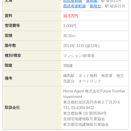
交通
西武豊島線
「
豊島園
」駅 徒歩11分
西武有楽町線
「
新桜台
」駅 徒歩21分
賃料
10.5万円
管理費等
3,000円
面積
30.50㎡
築年数
2013年 12月 (築12年)
種別/構造
マンション/鉄骨造
階建
3階建
練馬駅 ネット無料 角部屋 独立
備考
洗面台 オートロック
Home Agent 株式会社Future Frontier
Investment
東京都杉並区高円寺南２丁目20-5
取扱会社
TEL:03-6304-9412
東京都知事 (3) 第95364号
全国宅地建物取引業協会
東京都宅地建物取引業協会