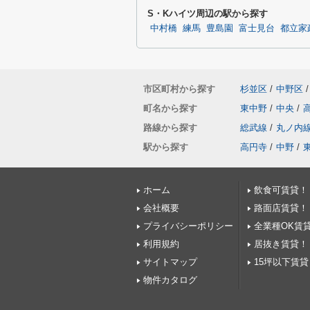
S・Kハイツ周辺の駅から探す
中村橋
練馬
豊島園
富士見台
都立家
市区町村から探す
杉並区
/
中野区
/
町名から探す
東中野
/
中央
/
路線から探す
総武線
/
丸ノ内
駅から探す
高円寺
/
中野
/
ホーム
飲食可賃貸！
会社概要
路面店賃貸！
プライバシーポリシー
全業種OK賃
利用規約
居抜き賃貸！
サイトマップ
15坪以下賃貸
物件カタログ