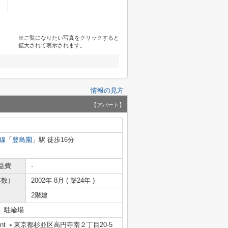
※ご覧になりたい写真をクリックすると
拡大されて表示されます。
情報の見方
【アパート】
線
「
豊島園
」駅 徒歩16分
益費
-
年数）
2002年 8月 ( 築24年 )
2階建
 駐輪場
nt
東京都杉並区高円寺南２丁目20-5