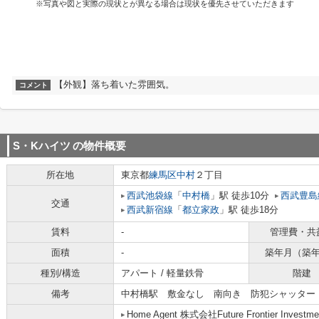
※写真や図と実際の現状とが異なる場合は現状を優先させていただきます
【外観】落ち着いた雰囲気。
コメント
S・Kハイツ
の物件概要
所在地
東京都
練馬区
中村
２丁目
西武池袋線
「
中村橋
」駅 徒歩10分
西武豊島
交通
西武新宿線
「
都立家政
」駅 徒歩18分
賃料
-
管理費・共
面積
-
築年月（築
種別/構造
アパート / 軽量鉄骨
階建
備考
中村橋駅 敷金なし 南向き 防犯シャッター
Home Agent 株式会社Future Frontier Investme