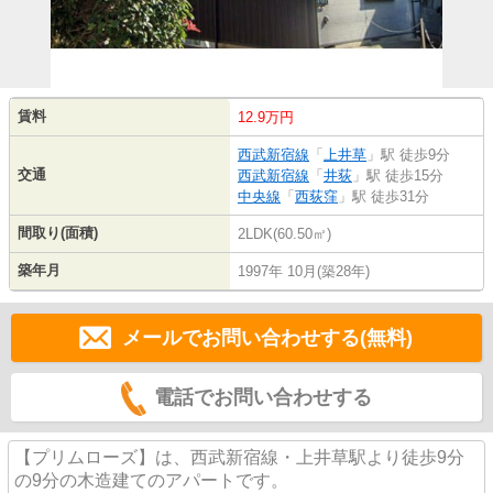
賃料
12.9万円
西武新宿線
「
上井草
」駅 徒歩9分
交通
西武新宿線
「
井荻
」駅 徒歩15分
中央線
「
西荻窪
」駅 徒歩31分
間取り(面積)
2LDK(60.50㎡)
築年月
1997年 10月(築28年)
メールでお問い合わせする(無料)
電話でお問い合わせする
【プリムローズ】は、西武新宿線・上井草駅より徒歩9分
の9分の木造建てのアパートです。