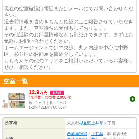
現在の空室確認は電話またはメールにてお問い合わせくだ
さい。
退去前情報を含めきちんと確認の上ご報告させていただき
ます。また、空室待ちの受付もしております。
その他近隣のお部屋情報なども御紹介できます。まずはお
気軽にお問い合わせください。
ホームエージェントでは中央線、丸ノ内線を中心に中野
区、杉並区のお部屋を御紹介しています。
もちろんその他のエリアをご検討いただいているお客様も
ぜひご相談ください。
空室一覧
12.9
万
円
NEW
(管理費・共益費 2,000円)
敷：1ヶ月｜礼：1ヶ月
1-2階 / 2LDK / 60.50㎡
所在地
東京都
杉並区
上井草
２丁目
西武新宿線
「
上井草
」駅 徒歩9分