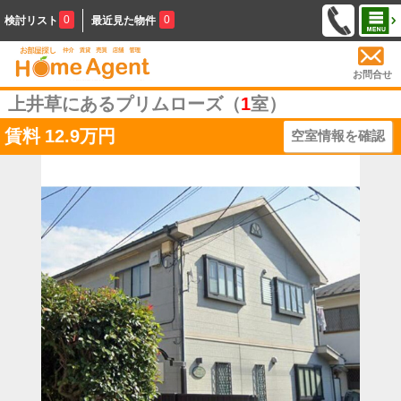
0
0
検討リスト
最近見た物件
お問合せ
上井草にあるプリムローズ（
1
室）
賃料
12.9万円
空室情報を確認