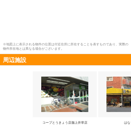
※地図上に表示される物件の位置は付近住所に所在することを表すものであり、実際の
物件所在地とは異なる場合がございます。
周辺施設
コープとうきょう店舗上井草店
はな