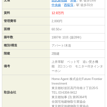
交通
西武新宿線
「
井荻
」駅 徒歩15分
中央線
「
西荻窪
」駅 徒歩31分
賃料
12.9万円
管理費等
2,000円
面積
60.50㎡
築年数
1997年 10月 (築28年)
種別/構造
アパート/木造
階建
2階建
上井草駅 ペット可 追い焚き機
備考
能 2口コンロ モニター付きインタ
ーホン
Home Agent 株式会社Future Frontier
Investment
東京都杉並区高円寺南２丁目20-5
取扱会社
TEL:03-6304-9412
東京都知事 (3) 第95364号
全国宅地建物取引業協会
東京都宅地建物取引業協会