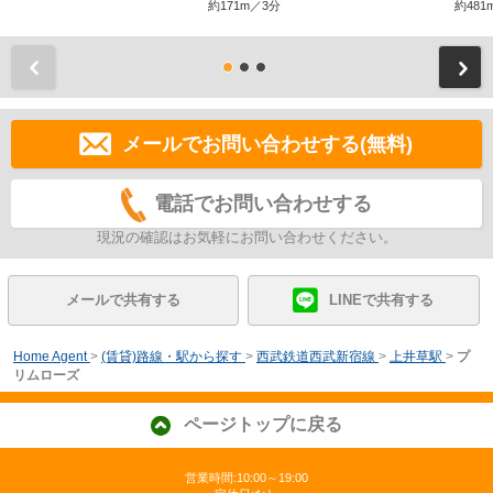
約171m／3分
約481
前
メールでお問い合わせする(無料)
電話でお問い合わせする
現況の確認はお気軽にお問い合わせください。
メールで共有する
LINEで共有する
Home Agent
>
(賃貸)路線・駅から探す
>
西武鉄道西武新宿線
>
上井草駅
>
プ
リムローズ
ページトップに戻る
営業時間:10:00～19:00