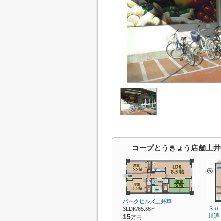
コープとうきょう店舗上井
パークヒルズ上井草
Ｓｕ
3LDK/65.88㎡
川通
15
万円