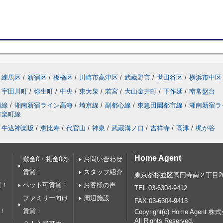
練馬区
/
新宿区
/
板橋区
/
川崎市高津区
/
武蔵野市
/
世田谷区
/
横浜市中区
宇田川町
/
弥生町
/
中央
/
東大泉
/
若宮
/
大山金井町
/
下作延
/
南常盤台
横線
/
湘南新宿ライン高海
/
埼京線
/
副都心線
/
東急田園都市線
/
湘南新宿ラ
有楽町線
牛込神楽坂
/
恵比寿
/
代官山
/
神泉
/
武蔵溝ノ口
/
吉祥寺
/
高津
/
梶が谷
Home Agent
敷金0・礼金0の
お問い合わせ
賃貸！
スタッフ紹介
東京都杉並区高円寺南２丁目20
貸！
ペット可賃貸！
お客様の声
TEL:03-6304-9412
ファミリー向け
周辺施設
FAX:03-6304-9413
！
賃貸！
Copyright(c) Home Agent 株式会
All Rights Reserved.