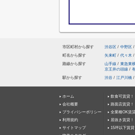
市区町村から探す
渋谷区
/
中野区
/
町名から探す
矢来町
/
代々木
/
路線から探す
山手線
/
東急東
京王井の頭線
/
駅から探す
渋谷
/
江戸川橋
/
ホーム
飲食可賃貸！
会社概要
路面店賃貸！
プライバシーポリシー
全業種OK賃
利用規約
居抜き賃貸！
サイトマップ
15坪以下賃貸