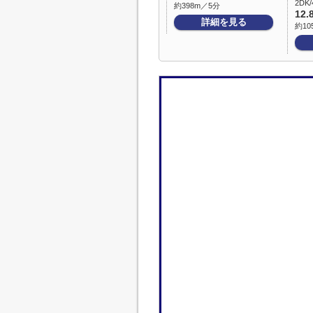
2DK/
約398m／5分
12.
詳細を見る
約10