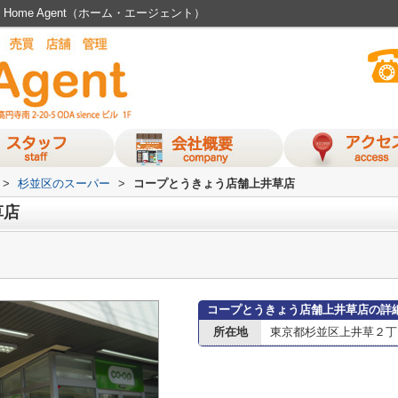
ome Agent（ホーム・エージェント）
>
杉並区のスーパー
>
コープとうきょう店舗上井草店
草店
コープとうきょう店舗上井草店の詳
所在地
東京都杉並区上井草２丁