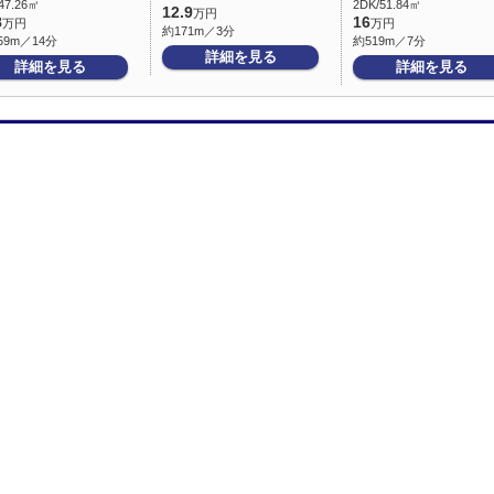
47.26㎡
2DK/51.84㎡
12.9
万円
8
16
万円
万円
約171m／3分
59m／14分
約519m／7分
詳細を見る
詳細を見る
詳細を見る