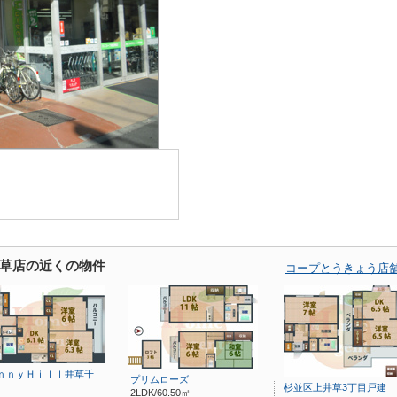
草店の近くの物件
コープとうきょう店
ｎｎｙＨｉｌｌ井草千
プリムローズ
杉並区上井草3丁目戸建
2LDK/60.50㎡