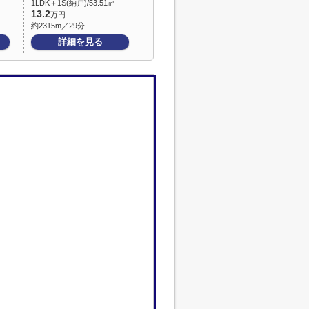
1LDK＋1S(納戸)/53.51㎡
13.2
万円
約2315m／29分
詳細を見る