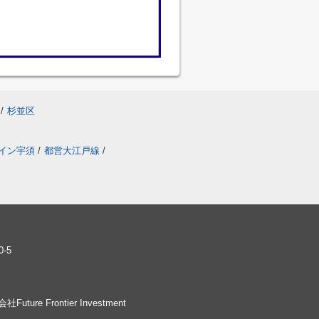
/
杉並区
イン宇須
/
都営大江戸線
/
-5
社Future Frontier Investment