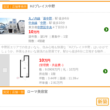
HJプレイス中野
賃貸｜店舗事務所
丸ノ内線
「
新中野
」駅 徒歩6分
中央線
「
中野
」駅 徒歩10分
東京都
中野区
中央
４丁目32-3
10
万円
築年数：築1年 ｜募集中：
1室
階数：4階建
中野区エリアでの住まいなら、住み心地も快適な「HJプレイス中野」はいかがで
しょうか。外装もきれいな築浅のお部屋です。駅から徒歩6分に立地する物件で
す。
10
万
円
(管理費・共益費 -)
敷：9.0909万円｜礼：10万円
所在階：1階
坪数：3.44坪｜面積：11.39㎡
坪単価：
2.91
万円
ローマ美容室
賃貸｜店舗一部