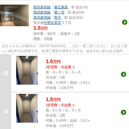
西武新宿線
「
都立家政
」駅 徒歩3分
西武新宿線
「
鷺ノ宮
」駅 徒歩9分
西武新宿線
「
野方
」駅 徒歩10分
東京都
中野区
若宮
３丁目
1.5
万円
築年数：築2年 ｜募集中：
2室
階数：2階建
当社イチオシの物件の「REFIR NAKANO」。ぜひ一度ご覧ください。まだまだ新
しい築1年のお部屋です。快適に通勤や通学ができる、徒歩3分に駅がある物件で
す。
1.5
万
円
(管理費・共益費 -)
敷：0ヶ月｜礼：0ヶ月
所在階：1階
坪数：0.49坪｜面積：1.62㎡
坪単価：
3.06
万円
1.5
万
円
(管理費・共益費 -)
敷：0ヶ月｜礼：0ヶ月
所在階：1階
坪数：0.49坪｜面積：1.62㎡
坪単価：
3.06
万円