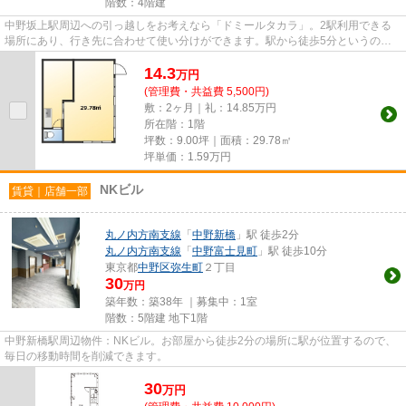
階数：4階建
中野坂上駅周辺への引っ越しをお考えなら「ドミールタカラ」。2駅利用できる
場所にあり、行き先に合わせて使い分けができます。駅から徒歩5分というのは
遊びたい盛りの学生にも魅力的...
14.3
万
円
(管理費・共益費 5,500円)
敷：2ヶ月｜礼：14.85万円
所在階：1階
坪数：9.00坪｜面積：29.78㎡
坪単価：
1.59
万円
NKビル
賃貸｜店舗一部
丸ノ内方南支線
「
中野新橋
」駅 徒歩2分
丸ノ内方南支線
「
中野富士見町
」駅 徒歩10分
東京都
中野区
弥生町
２丁目
30
万円
築年数：築38年 ｜募集中：
1室
階数：5階建 地下1階
中野新橋駅周辺物件：NKビル。お部屋から徒歩2分の場所に駅が位置するので、
毎日の移動時間を削減できます。
30
万
円