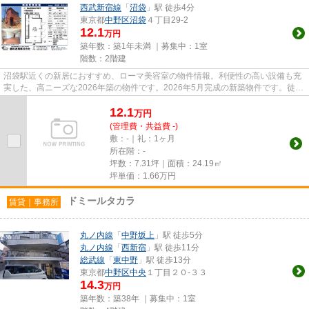
西武新宿線
「
沼袋
」駅 徒歩4分
東京都
中野区
沼袋
４丁目29-2
12.1
万円
築年数：築1年未満 ｜募集中：
1室
階数：2階建
沼袋駅近くの新居におすすめ、ローマ美容室の物件情報。利便性の高い設備も充
実した、高ニーズな2026年築の物件です。2026年5月完成の新築物件です。徒歩
4分で駅にアクセス可能な、魅...
12.1
万
円
(管理費・共益費 -)
敷：-｜礼：1ヶ月
所在階：-
坪数：7.31坪｜面積：24.19㎡
坪単価：
1.66
万円
ドミールタカラ
賃貸｜事務所
丸ノ内線
「
中野坂上
」駅 徒歩5分
丸ノ内線
「
西新宿
」駅 徒歩11分
総武線
「
東中野
」駅 徒歩13分
東京都
中野区
中央
１丁目２０-３３
14.3
万円
築年数：築38年 ｜募集中：
1室