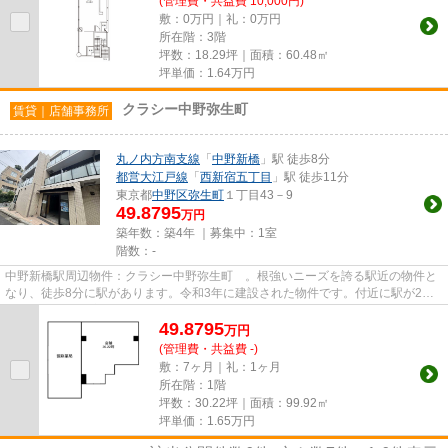
(管理費・共益費 10,000円)
敷：0万円｜礼：0万円
所在階：3階
坪数：18.29坪｜面積：60.48㎡
坪単価：
1.64
万円
クラシー中野弥生町
賃貸｜店舗事務所
丸ノ内方南支線
「
中野新橋
」駅 徒歩8分
都営大江戸線
「
西新宿五丁目
」駅 徒歩11分
東京都
中野区
弥生町
１丁目43－9
49.8795
万円
築年数：築4年 ｜募集中：
1室
階数：-
中野新橋駅周辺物件：クラシー中野弥生町 。根強いニーズを誇る駅近の物件と
なり、徒歩8分に駅があります。令和3年に建設された物件です。付近に駅が2駅
あり、行き先に応じて使い分け...
49.8795
万
円
(管理費・共益費 -)
敷：7ヶ月｜礼：1ヶ月
所在階：1階
坪数：30.22坪｜面積：99.92㎡
坪単価：
1.65
万円