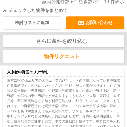
該当公開件数
6
件 空き数
7
件
1-6
件表示
チェックした物件をまとめて
検討リストに追加
お問い合わせ
さらに条件を絞り込む
物件リクエスト
東京都中野区エリア情報
東京23区の西エリアの人気エリアのひとつ。区の名前になっている中野駅
が象徴的です。区内にはたくさんの「中野」がつく駅があります。丸ノ内
線方南支線の中野新橋駅、中野富士見町駅や丸ノ内線の中野坂上駅、新中
野駅、総武線の東中野駅などがあります。もちろん中央線、東西線、大江
戸線、西武新宿線など多線が利用可能です。都心エリアへのアクセスも良
好です。中野駅周辺には明治大学中野キャンパスや帝京平成大学中野キャ
ンパスもあり学生さんにも人気の街です。サンモールやブロードウェイ、
中野サンプラザなどの商店街、施設もあります。青梅街道や明治通り、早
稲田通りなどの交通網も充実、車での通勤にも便利です。教育に力を入れ
る中野区は子育て世帯にも人気です。大型の分譲マンションやアパートな