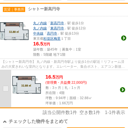
シャトー新高円寺
賃貸｜事務所
丸ノ内線
「
新高円寺
」駅 徒歩1分
丸ノ内線
「
東高円寺
」駅 徒歩12分
中央線
「
高円寺
」駅 徒歩13分
東京都
杉並区
梅里
１丁目
16.5
万円
築年数：築45年 ｜募集中：
1室
階数：5階建 地下1階
【シャトー新高円寺】 丸ノ内線・新高円寺駅より徒歩1分の駅近！リフォーム済
みの大変きれいな室内となります。エレベーター、集合ポスト、エアコン新規交
換、ミニキッチン、トイレ、...
16.5
万
円
(管理費・共益費 22,000円)
敷：3ヶ月｜礼：1ヶ月
所在階：4階
坪数：9.94坪｜面積：32.88㎡
坪単価：
1.66
万円
該当公開件数
1
件 空き数
1
件
1-1
件表示
チェックした物件をまとめて