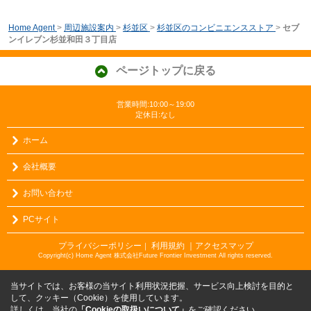
Home Agent
>
周辺施設案内
>
杉並区
>
杉並区のコンビニエンスストア
>
セブ
ンイレブン杉並和田３丁目店
ページトップに戻る
営業時間:10:00～19:00
定休日:なし
ホーム
会社概要
お問い合わせ
PCサイト
プライバシーポリシー
利用規約
｜アクセスマップ
｜
Copyright(c) Home Agent 株式会社Future Frontier Investment All rights reserved.
当サイトでは、お客様の当サイト利用状況把握、サービス向上検討を目的と
して、クッキー（Cookie）を使用しています。
詳しくは、当社の
「Cookieの取扱いについて」
をご確認ください。