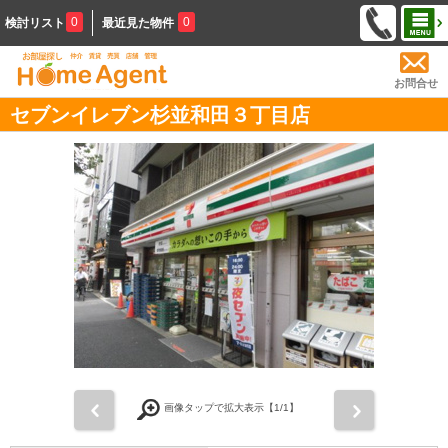
0
0
検討リスト
最近見た物件
お問合せ
セブンイレブン杉並和田３丁目店
前
次
画像タップで拡大表示【
1
/1】