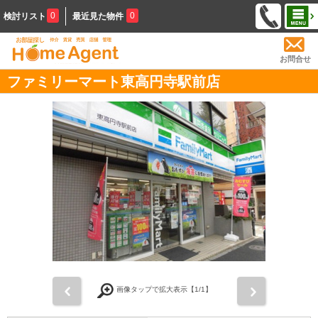
0
0
検討リスト
最近見た物件
お問合せ
ファミリーマート東高円寺駅前店
前
次
画像タップで拡大表示【
1
/1】