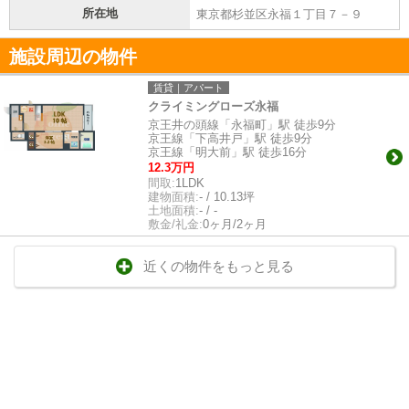
所在地
東京都杉並区永福１丁目７－９
施設周辺の物件
賃貸｜アパート
クライミングローズ永福
京王井の頭線「永福町」駅 徒歩9分
京王線「下高井戸」駅 徒歩9分
京王線「明大前」駅 徒歩16分
12.3万円
間取:
1LDK
建物面積:
- / 10.13坪
土地面積:
- / -
敷金/礼金:
0ヶ月/2ヶ月
近くの物件をもっと見る