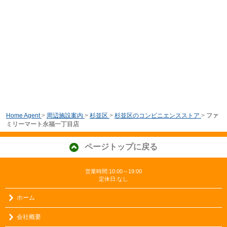
Home Agent
>
周辺施設案内
>
杉並区
>
杉並区のコンビニエンスストア
>
ファ
ミリーマート永福一丁目店
ページトップに戻る
営業時間:10:00～19:00
定休日:なし
ホーム
会社概要