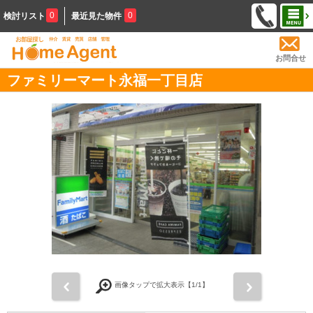
0
0
検討リスト
最近見た物件
お問合せ
ファミリーマート永福一丁目店
前
次
画像タップで拡大表示【
1
/1】