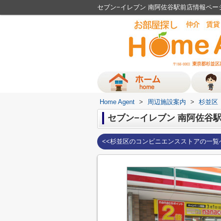
セブン−イレブン 南阿佐谷駅前店情報ページ│
Home Agent
>
周辺施設案内
>
杉並区
セブン−イレブン 南阿佐谷
<<杉並区のコンビニエンスストアの一覧