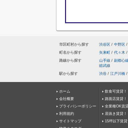
市区町村から探す
渋谷区
/
中野区
/
町名から探す
矢来町
/
代々木
/
路線から探す
山手線
/
副都心
総武線
駅から探す
渋谷
/
江戸川橋
/
ホーム
飲食可賃貸！
会社概要
路面店賃貸！
プライバシーポリシー
全業種OK賃
利用規約
居抜き賃貸！
サイトマップ
15坪以下賃貸