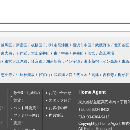
練馬区
/
新宿区
/
板橋区
/
川崎市高津区
/
横浜市中区
/
武蔵野市
/
世田谷区
東大泉
/
下作延
/
大山金井町
/
東
/
中央
/
弥生町
/
若宮
/
高田馬場
線
/
都営大江戸線
/
埼京線
/
湘南新宿ライン宇須
/
湘南新宿ライン高海
/
東急
恵比寿
/
牛込神楽坂
/
代官山
/
武蔵溝ノ口
/
代々木
/
高津
/
吉祥寺
/
梶が谷
Home Agent
敷金0・礼金0の
お問い合わせ
賃貸！
スタッフ紹介
東京都杉並区高円寺南２丁目20
貸！
ペット可賃貸！
お客様の声
TEL:03-6304-9412
ファミリー向け
周辺施設
FAX:03-6304-9413
！
賃貸！
Copyright(c) Home Agent 株式会
All Rights Reserved.