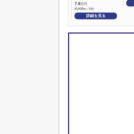
7.8
万円
約408m／6分
詳細を見る