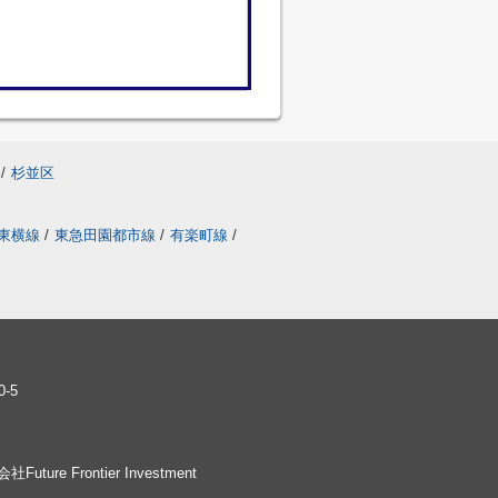
/
杉並区
東横線
/
東急田園都市線
/
有楽町線
/
-5
社Future Frontier Investment