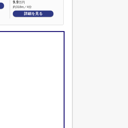
9.9
万円
約318m／4分
詳細を見る