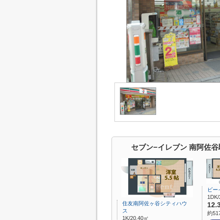
セブン−イレブン 南阿佐
ビー
1DK/
住友南阿佐ヶ谷シティハウ
12.
ス
約51
1K/20.40㎡