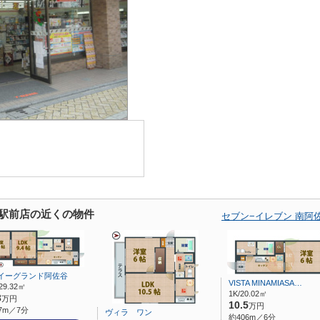
谷駅前店の近くの物件
セブン−イレブン 南阿
イーグランド阿佐谷
VISTA MINAMIASA…
29.32㎡
1K/20.02㎡
3
万円
10.5
万円
7m／7分
ヴィラ ワン
約406m／6分