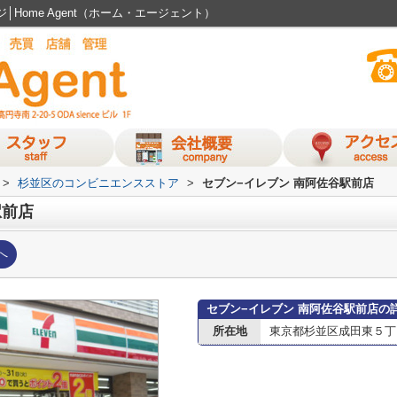
Home Agent（ホーム・エージェント）
>
杉並区のコンビニエンスストア
>
セブン−イレブン 南阿佐谷駅前店
駅前店
へ
セブン−イレブン 南阿佐谷駅前店の
所在地
東京都杉並区成田東５丁