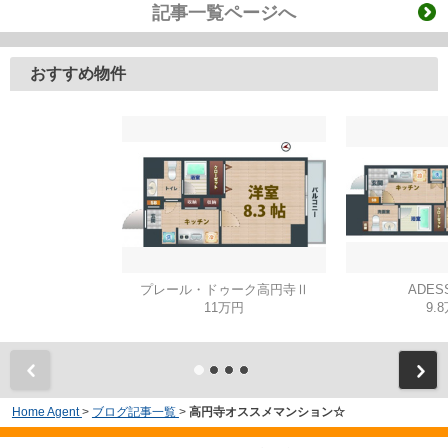
記事一覧ページへ
おすすめ物件
プレール・ドゥーク高円寺Ⅱ
ADES
11万円
9.
Home Agent
>
ブログ記事一覧
>
高円寺オススメマンション☆