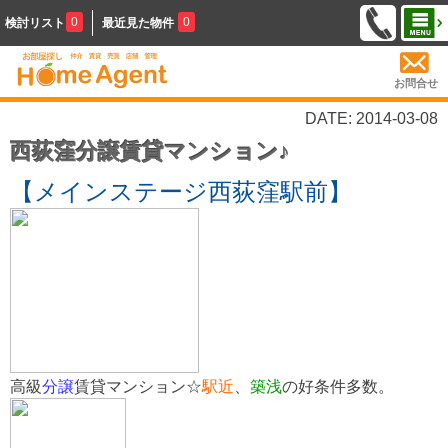
0
0
検討リスト
最近見た物件
お問合せ
DATE: 2014-03-08
西荻窪分譲賃貸マンション♪
【メインステージ西荻窪駅前】
高級
分譲
賃貸マンション☆
駅近
、
築浅
の好条件多数。