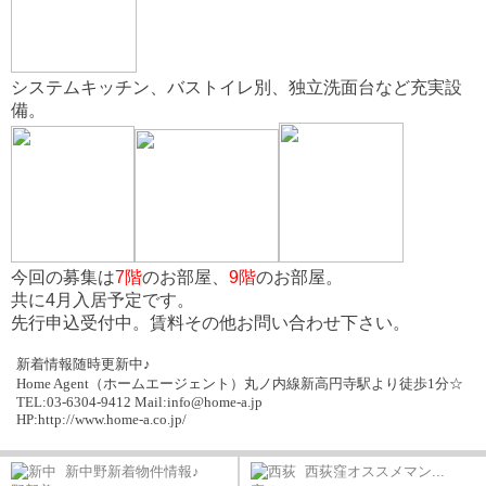
システムキッチン、バストイレ別、独立洗面台など充実設
備。
今回の募集は
7階
のお部屋、
9階
のお部屋。
共に4月入居予定です。
先行申込受付中。賃料その他お問い合わせ下さい。
新着情報随時更新中♪
Home Agent
（ホームエージェント）丸ノ内線新高円寺駅より徒歩
1
分☆
TEL:03-6304-9412 Mail:info@home-a.jp
HP:http://www.home-a.co.jp/
新中野新着物件情報♪
西荻窪オススメマン...