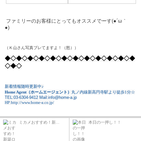
ファミリーのお客様にとってもオススメでーす(●´ω｀
●)ゞ
（Ｋ山さん写真ブレてますよ！（怒））
◆◇◆◇◆◇◆◇◆◇◆◇◆◇◆◇◆◇◆◇◆◇◆
◇◆◇
新着情報随時更新中♪
Home Agent
（ホームエージェント）
丸ノ内線新高円寺駅より徒歩
1
分☆
TEL:03-6304-9412 Mail:info@home-a.jp
HP:http://www.home-a.co.jp/
ミカメおすすめ！新...
本日の一押し！！