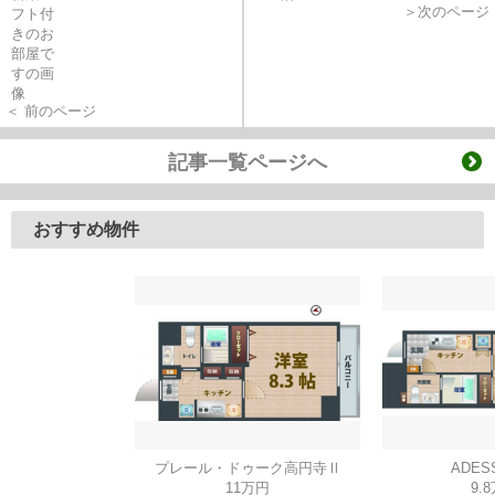
＞次のページ
＜ 前のページ
記事一覧ページへ
おすすめ物件
プレール・ドゥーク高円寺Ⅱ
ADES
11万円
9.