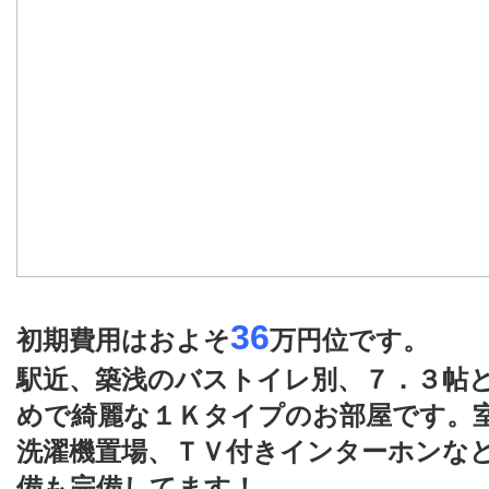
36
初期費用はおよそ
万
円位です。
駅近、築浅のバストイレ別、７．３帖
めで綺麗な１Ｋタイプのお部屋です。
洗濯機置場、ＴＶ付きインターホンな
備も完備してます！