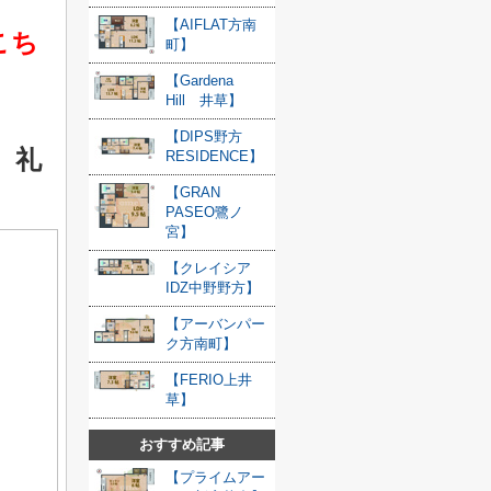
【AIFLAT方南
こち
町】
【Gardena
Hill 井草】
【DIPS野方
礼
RESIDENCE】
【GRAN
PASEO鷺ノ
宮】
【クレイシア
IDZ中野野方】
【アーバンパー
ク方南町】
【FERIO上井
草】
おすすめ記事
【プライムアー