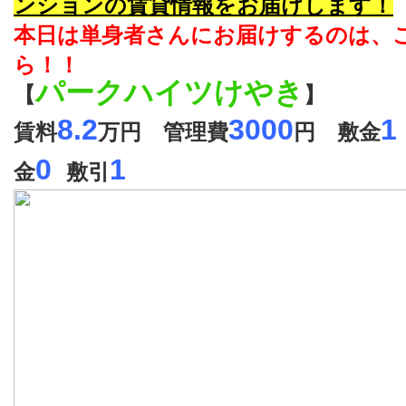
ンションの賃貸情報をお届けします！
本日は単身者さんにお届けするのは、
ら！！
パークハイツけやき
【
】
8.2
3
000
1
賃料
万円 管理費
円 敷金
0
1
金
敷引