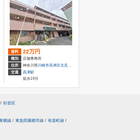
22万円
賃料
種別
店舗事務所
住所
神奈川県
川崎市高津区
北見方
１丁目29-10
交通
高津駅
徒歩19分
/
杉並区
東横線
/
東急田園都市線
/
有楽町線
/