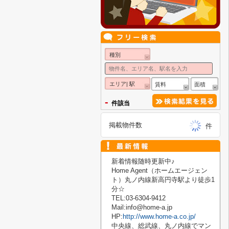
種別
エリア| 駅
賃料
面積
-
件該当
掲載物件数
件
新着情報随時更新中♪
Home Agent
（ホームエージェン
ト）丸ノ内線新高円寺駅より徒歩
1
分☆
TEL:03-6304-9412
Mail:info@home-a.jp
HP:
http://www.home-a.co.jp/
中央線、総武線、丸ノ内線でマン