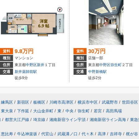
9.8万円
30万円
賃料
賃料
種別
マンション
種別
店舗一部
住所
東京都
中野区
新井
１丁目
住所
東京都
中野区
弥生町
２丁目
交通
新井薬師前駅
交通
中野新橋駅
徒歩9分
徒歩2分
練馬区
/
新宿区
/
板橋区
/
川崎市高津区
/
横浜市中区
/
武蔵野市
/
世田谷区
東大泉
/
下作延
/
大山金井町
/
東
/
中央
/
弥生町
/
若宮
/
高田馬場
線
/
都営大江戸線
/
埼京線
/
湘南新宿ライン宇須
/
湘南新宿ライン高海
/
東急
恵比寿
/
牛込神楽坂
/
代官山
/
武蔵溝ノ口
/
代々木
/
高津
/
吉祥寺
/
梶が谷