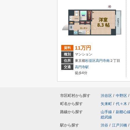
11万円
賃料
種別
マンション
住所
東京都
杉並区
高円寺南
２丁目
交通
高円寺駅
徒歩4分
市区町村から探す
渋谷区
/
中野区
/
町名から探す
矢来町
/
代々木
/
路線から探す
山手線
/
副都心
総武線
駅から探す
渋谷
/
江戸川橋
/