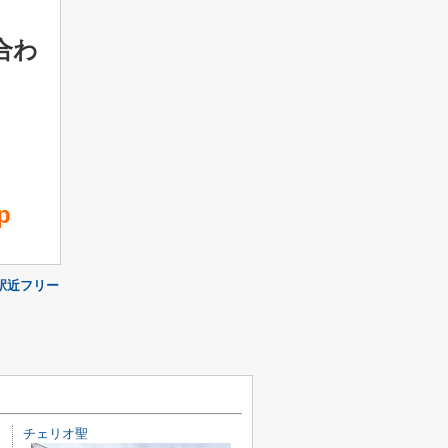
合わ
p
駅近フリー
チェリオ聖