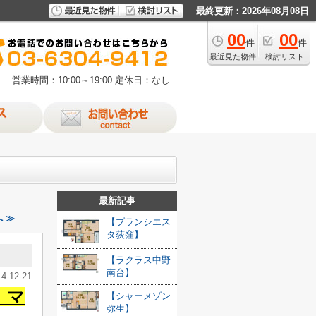
最終更新：2026年08月08日
00
00
件
件
最近見た物件
検討リスト
営業時間：10:00～19:00
定休日：なし
最新記事
 ≫
【ブランシエス
タ荻窪】
【ラクラス中野
南台】
14-12-21
、マ
【シャーメゾン
弥生】