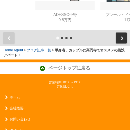
ADESSO中野
プレール・ド
9.8万円
11
Home Agent
>
ブログ記事一覧
>
単身者、カップルに高円寺でオススメの築浅
アパート！
ページトップに戻る
営業時間:10:00～19:00
定休日:なし
ホーム
会社概要
お問い合わせ