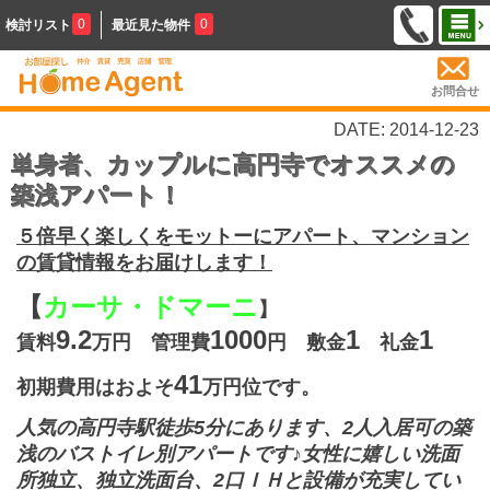
0
0
検討リスト
最近見た物件
お問合せ
DATE: 2014-12-23
単身者、カップルに高円寺でオススメの
築浅アパート！
５倍早く楽しくをモットーにアパート、マンション
の賃貸情報をお届けします！
【
カーサ・ドマーニ
】
9.2
1000
1
1
賃料
万円 管理費
円 敷金
礼金
41
初期費用はおよそ
万円位です。
人気の高円寺駅徒歩5分にあります、2人入居可の築
浅のバストイレ別アパートです♪女性に嬉しい洗面
所独立、独立洗面台、2口ＩＨと設備が充実してい