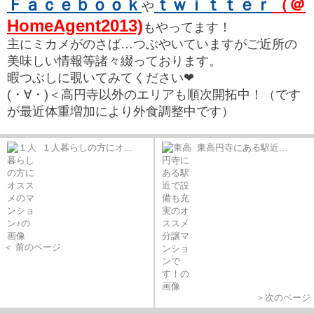
Ｆａｃｅｂｏｏｋ
ｔｗｉｔｔｅｒ
（＠
や
HomeAgent2013)
もやってます！
主にミカメがのさば…つぶやいていますがご近所の
美味しい情報等諸々綴っております。
暇つぶしに覗いてみてください❤
(・∀・)＜高円寺以外のエリアも順次開拓中！（です
が最近体重増加により外食調整中です）
１人暮らしの方にオ...
東高円寺にある駅近...
＜ 前のページ
＞次のページ