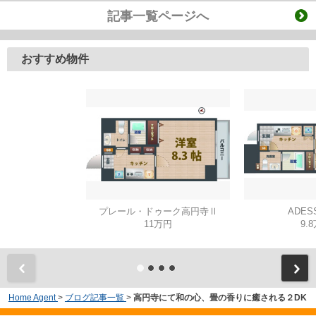
記事一覧ページへ
おすすめ物件
プレール・ドゥーク高円寺Ⅱ
ADES
11万円
9.
Home Agent
>
ブログ記事一覧
>
高円寺にて和の心、畳の香りに癒される２DK