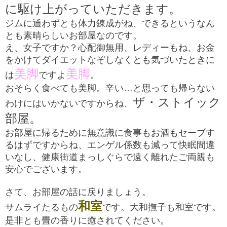
に駆け上がっていただきます。
ジムに通わずとも体力錬成がね、できるというなん
とも素晴らしいお部屋なのです。
え、女子ですか？心配御無用、レディーもね、お金
をかけてダイエットなぞしなくとも気づいたときに
美脚
美脚
は
ですよ
。
おそらく食べても美脚。辛い…と思っても帰らない
ザ・ストイック
わけにはいかないですからね、
部屋。
お部屋に帰るために無意識に食事もお酒もセーブす
るはずですからね、エンゲル係数も減って快眠間違
いなし、
健康街道まっしぐらで遠く離れたご両親も
安心でございます。
さて、お部屋の話に戻りましょう。
和室
サムライたるもの
です。大和撫子も和室です。
是非とも畳の香りに癒されてください。