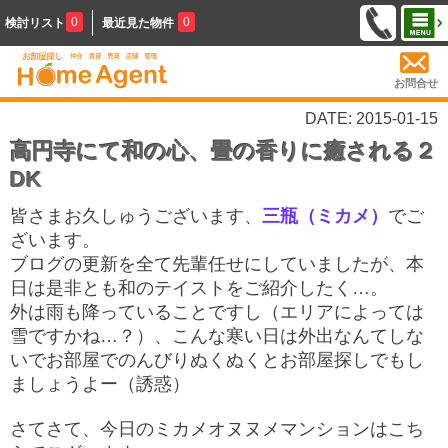
0
0
検討リスト
最近見た物件
お問合せ
DATE: 2015-01-15
高円寺にて和の心、畳の香りに癒される２
DK
皆さまお久しゅうございます、
三瓶（ミカメ）
でご
ざいます。
ブログの更新を全て先輩任せにしていましたが、本
日は是非とも和のテイストをご紹介したく…。
外は雨も降っていることですし（エリアによっては
雪ですかね…？）、こんな寒い日は外出なんてしな
いでお部屋でのんびりぬくぬくとお部屋探しでもし
ましょうよー（誘惑）
さてさて、今日のミカメオヌヌメマンションはこち