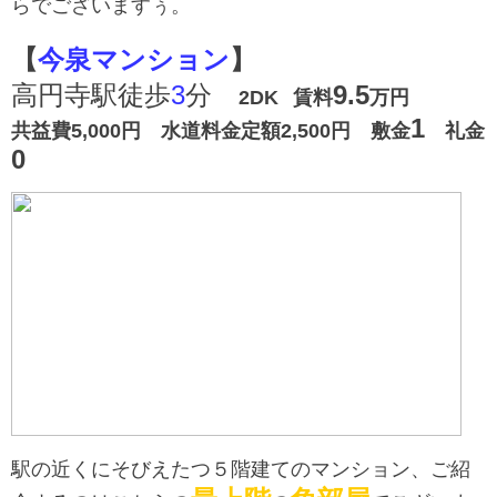
らでございますぅ。
【
今泉マンション
】
高円寺駅徒歩
3
分
9.5
2DK
賃料
万円
1
共益費5
,000
円 水道料金定額2,500円 敷金
礼金
0
駅の近くにそびえたつ５階建てのマンション、ご紹