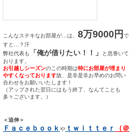
8万9000円
こんなステキなお部屋が…は、
で
すと…？汗
「俺が借りたい！！」
弊社代表も
と息巻いて
おります。
お引越しシーズン
のこの時期は
特にお部屋が埋まり
やすくなっております
故、是非是非お早めのお問い
合わせをお願いいたします！
（アップされた翌日にはもう終了、なんてことも
多々ございます。）
＜追伸＞
Ｆａｃｅｂｏｏｋ
ｔｗｉｔｔｅｒ
（＠
や