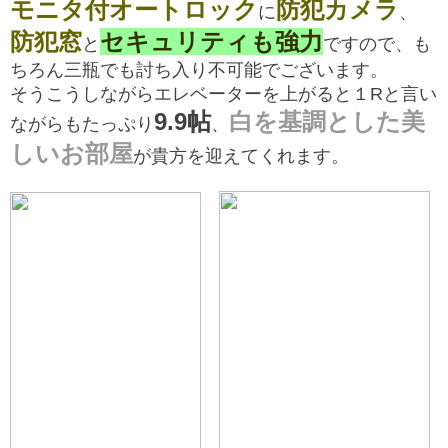
モニタ付オートロック
防犯カメラ
に
、
防犯窓
セキュリティも強力
と
ですので、も
ちろん三瓶でも討ち入り不可能でございます。
そうこうしながらエレベーターを上がると１Rと言い
9.9帖
白を基調とした美
ながらもたっぷり
、
しいお部屋
が貴方を迎えてくれます。