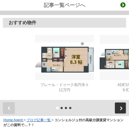
記事一覧ページへ
おすすめ物件
プレール・ドゥーク高円寺Ⅱ
ADES
11万円
9.
Home Agent
>
ブログ記事一覧
>
コンシェルジュ付の高級分譲賃貸マンション
がこの賃料で…？！