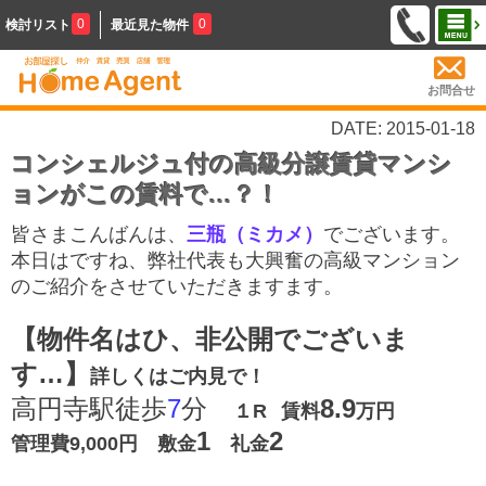
0
0
検討リスト
最近見た物件
お問合せ
DATE: 2015-01-18
コンシェルジュ付の高級分譲賃貸マンシ
ョンがこの賃料で…？！
皆さまこんばんは、
三瓶（ミカメ）
でございます。
本日はですね、弊社代表も大興奮の高級マンション
のご紹介をさせていただきますます。
【物件名はひ、非公開でございま
す…】
詳しくはご内見で！
高円寺駅徒歩
7
分
8.9
１R
賃料
万円
1
2
管理費9
,000
円 敷金
礼金