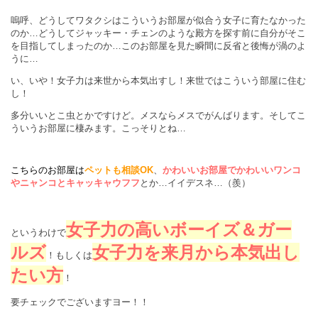
嗚呼、どうしてワタクシはこういうお部屋が似合う女子に育たなかった
のか…どうしてジャッキー・チェンのような殿方を探す前に自分がそこ
を目指してしまったのか…このお部屋を見た瞬間に反省と後悔が渦のよ
うに…
い、いや！女子力は来世から本気出すし！来世ではこういう部屋に住む
し！
多分いいとこ虫とかですけど。メスならメスでがんばります。そしてこ
ういうお部屋に棲みます。こっそりとね…
こちらのお部屋は
ペットも相談OK
、
かわいいお部屋でかわいいワンコ
やニャンコとキャッキャウフフ
とか…イイデスネ…（羨）
女子力の高いボーイズ＆ガー
というわけで
ルズ
女子力を来月から本気出し
！もしくは
たい方
！
要チェックでございますヨー！！