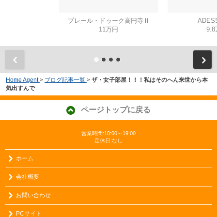
プレール・ドゥーク高円寺Ⅱ
ADES
11万円
9.
Home Agent
>
ブログ記事一覧
>
ザ・女子部屋！！！私はそのへん来世から本
気出すんで
ページトップに戻る
営業時間:10:00～19:00
定休日:なし
ホーム
会社概要
お問い合わせ
PCサイト