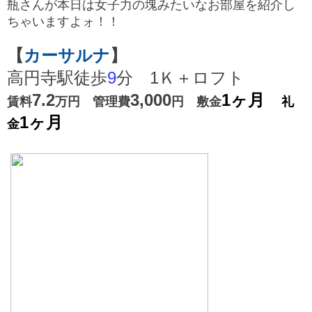
瓶さんが本日は女子力の塊みたいなお部屋を紹介し
ちゃいますよォ！！
【
カーサルナ
】
高円寺駅徒歩
9
分 1Ｋ＋ロフト
7.2
3,000
1ヶ月
賃料
万円 管理費
円
敷金
礼
1ヶ月
金