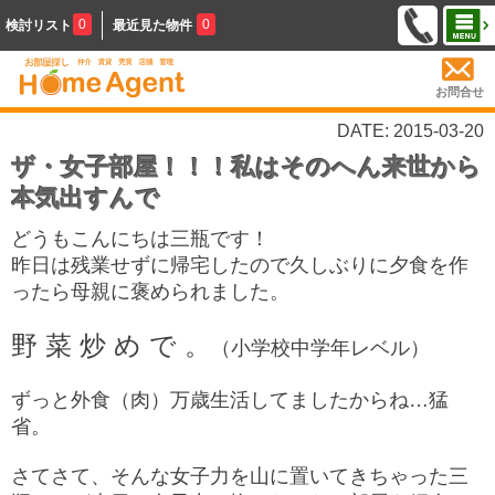
0
0
検討リスト
最近見た物件
お問合せ
DATE: 2015-03-20
ザ・女子部屋！！！私はそのへん来世から
本気出すんで
どうもこんにちは三瓶です！
昨日は残業せずに帰宅したので久しぶりに夕食を作
ったら母親に褒められました。
野 菜 炒 め で 。
（小学校中学年レベル）
ずっと外食（肉）万歳生活してましたからね…猛
省。
さてさて、そんな女子力を山に置いてきちゃった三