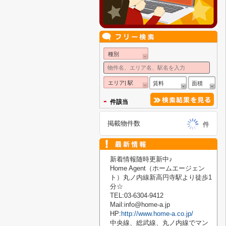
種別
エリア| 駅
賃料
面積
-
件該当
掲載物件数
件
新着情報随時更新中♪
Home Agent
（ホームエージェン
ト）丸ノ内線新高円寺駅より徒歩
1
分☆
TEL:03-6304-9412
Mail:info@home-a.jp
HP:
http://www.home-a.co.jp/
中央線、総武線、丸ノ内線でマン