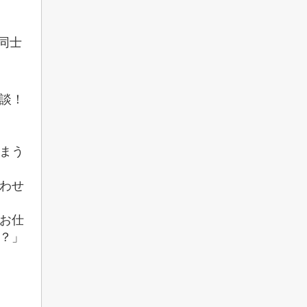
同士
談！
まう
わせ
お仕
？」