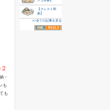
シュ井荻】
【クレスト和
泉】
>>全ての記事を見る
XML
RSS2.0
の２
納・
ンも
ても