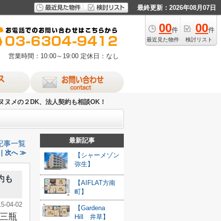
最終更新：2026年08月07日
00
00
件
件
最近見た物件
検討リスト
営業時間：10:00～19:00
定休日：なし
ヌヌメの２DK、法人契約も相談OK！
最新記事
記事一覧
｜次へ ≫
【シャーメゾン
弥生】
約も
【AIFLAT方南
町】
15-04-02
【Gardena
三瓶
Hill 井草】