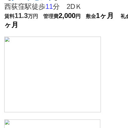
西荻窪駅徒歩
11
分 2DＫ
11.3
2,000
1ヶ月
賃料
万円 管理費
円
敷金
礼
ヶ月