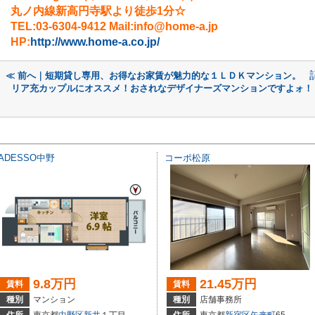
丸ノ内線新高円寺駅より徒歩1分☆
TEL:03-6304-9412 Mail:info@home-a.jp
HP:
http://www.home-a.co.jp/
≪ 前へ｜短期貸し専用、お得なお家賃が魅力的な１ＬＤＫマンション。
リア充カップルにオススメ！おされなデザイナーズマンションですよォ！
ADESSO中野
コーポ松原
9.8万円
21.45万円
賃料
賃料
種別
マンション
種別
店舗事務所