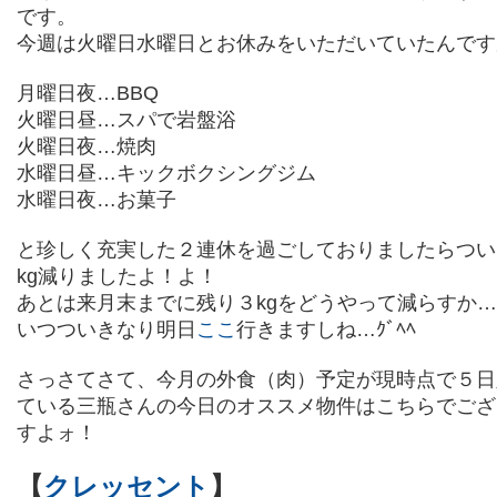
です。
今週は火曜日水曜日とお休みをいただいていたんです
月曜日夜…BBQ
火曜日昼…スパで岩盤浴
火曜日夜…焼肉
水曜日昼…キックボクシングジム
水曜日夜…お菓子
と珍しく充実した２連休を過ごしておりましたらつい
kg減りましたよ！よ！
あとは来月末までに残り３kgをどうやって減らすか
いつついきなり明日
ここ
行きますしね…ｸﾞﾍﾍ
さっさてさて、今月の外食（肉）予定が現時点で５日
ている三瓶さんの今日のオススメ物件はこちらでござ
すよォ！
【
クレッセント
】