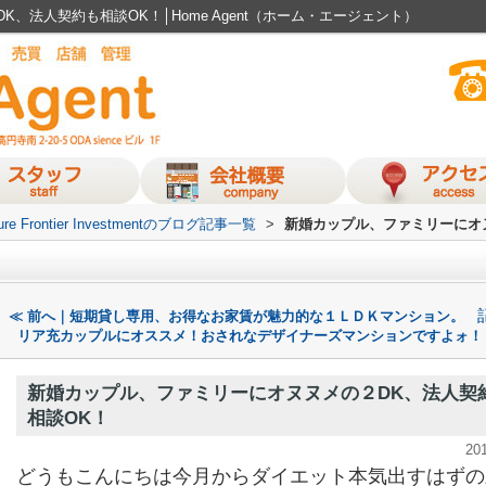
、法人契約も相談OK！│Home Agent（ホーム・エージェント）
ure Frontier Investmentのブログ記事一覧
>
新婚カップル、ファミリーにオ
≪ 前へ｜短期貸し専用、お得なお家賃が魅力的な１ＬＤＫマンション。
リア充カップルにオススメ！おされなデザイナーズマンションですよォ！
新婚カップル、ファミリーにオヌヌメの２DK、法人契
相談OK！
20
どうもこんにちは今月からダイエット本気出すはずの