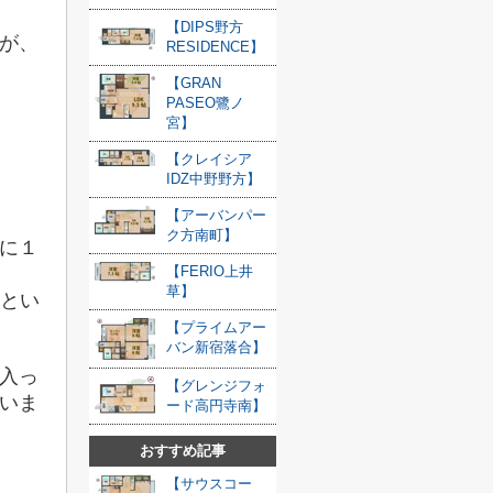
【DIPS野方
が、
RESIDENCE】
【GRAN
PASEO鷺ノ
宮】
【クレイシア
IDZ中野野方】
【アーバンパー
ク方南町】
に１
【FERIO上井
草】
…とい
【プライムアー
バン新宿落合】
入っ
【グレンジフォ
いま
ード高円寺南】
おすすめ記事
【サウスコー