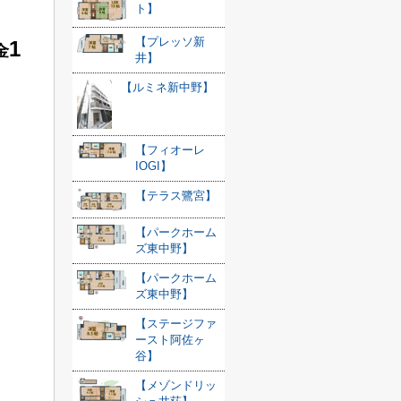
ト】
【プレッソ新
1
金
井】
【ルミネ新中野】
【フィオーレ
IOGI】
【テラス鷺宮】
【パークホーム
ズ東中野】
【パークホーム
ズ東中野】
【ステージファ
ースト阿佐ヶ
谷】
【メゾンドリッ