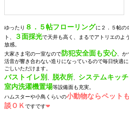
８．５帖フローリング
ゆったり
に２．５帖の
３面採光
ト、
で天井も高く、まるでアトリエのよ
放感。
防犯安全面も安心
大家さま宅の一室なので
、か
活音が響き合わない造りになっているので毎日快適に
ごしいただけます。
バストイレ別
脱衣所
システムキッチ
、
、
室内洗濯機置場
等設備面も充実。
小動物ならペット
ハムスターや小鳥くらいの
談ＯＫ
ですです
❤