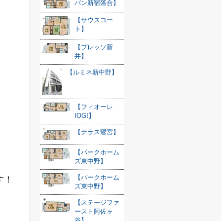
バン新宿落合】
【サウスコー
ト】
【プレッソ新
井】
【ルミネ新中野】
【フィオーレ
IOGI】
【テラス鷺宮】
【パークホーム
ズ東中野】
【パークホーム
す！
ズ東中野】
【ステージファ
ースト阿佐ヶ
谷】