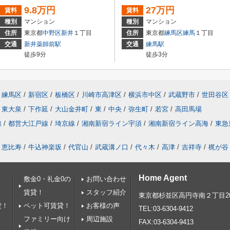
9.8万円
27万円
賃料
賃料
種別
マンション
種別
マンション
住所
東京都
中野区
新井
１丁目
住所
東京都
練馬区
練馬
１丁目
交通
新井薬師前駅
交通
練馬駅
徒歩9分
徒歩3分
練馬区
/
新宿区
/
板橋区
/
川崎市高津区
/
横浜市中区
/
武蔵野市
/
世田谷区
東大泉
/
下作延
/
大山金井町
/
東
/
中央
/
弥生町
/
若宮
/
高田馬場
線
/
都営大江戸線
/
埼京線
/
湘南新宿ライン宇須
/
湘南新宿ライン高海
/
東急
恵比寿
/
牛込神楽坂
/
代官山
/
武蔵溝ノ口
/
代々木
/
高津
/
吉祥寺
/
梶が谷
Home Agent
敷金0・礼金0の
お問い合わせ
賃貸！
スタッフ紹介
東京都杉並区高円寺南２丁目20
貸！
ペット可賃貸！
お客様の声
TEL:03-6304-9412
ファミリー向け
周辺施設
FAX:03-6304-9413