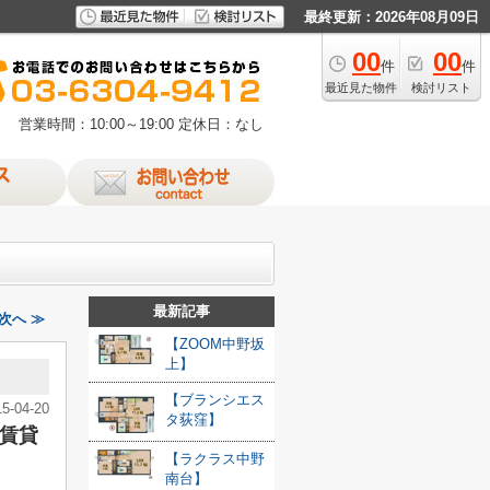
最終更新：2026年08月09日
00
00
件
件
最近見た物件
検討リスト
営業時間：10:00～19:00
定休日：なし
最新記事
次へ ≫
【ZOOM中野坂
上】
【ブランシエス
15-04-20
タ荻窪】
賃貸
【ラクラス中野
南台】