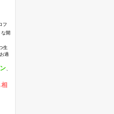
ロフ
うな開
つ生
お過
ン
、
も相