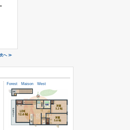
。
次へ ≫
Forest Maison West