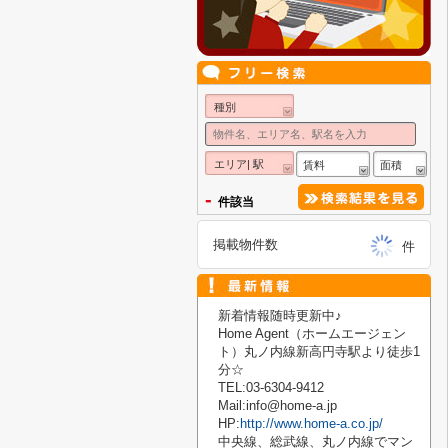
種別
エリア| 駅
賃料
面積
-
件該当
掲載物件数
件
新着情報随時更新中♪
Home Agent
（ホームエージェン
ト）丸ノ内線新高円寺駅より徒歩
1
分☆
TEL:03-6304-9412
Mail:info@home-a.jp
HP:
http://www.home-a.co.jp/
中央線、総武線、丸ノ内線でマン