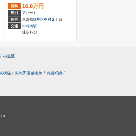
16.8万円
賃料
種別
アパート
住所
東京都
練馬区
中村
２丁目
交通
中村橋駅
徒歩12分
/
杉並区
東横線
/
東急田園都市線
/
有楽町線
/
-5