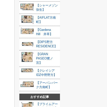
【シャーメゾン
弥生】
【AIFLAT方南
町】
【Gardena
Hill 井草】
【DIPS野方
RESIDENCE】
【GRAN
PASEO鷺ノ
宮】
【クレイシア
IDZ中野野方】
【アーバンパー
ク方南町】
おすすめ記事
【プライムアー