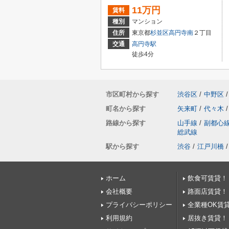
11万円
賃料
種別
マンション
住所
東京都
杉並区
高円寺南
２丁目
交通
高円寺駅
徒歩4分
市区町村から探す
渋谷区
/
中野区
/
町名から探す
矢来町
/
代々木
/
路線から探す
山手線
/
副都心
総武線
駅から探す
渋谷
/
江戸川橋
/
ホーム
飲食可賃貸！
会社概要
路面店賃貸！
プライバシーポリシー
全業種OK賃
利用規約
居抜き賃貸！