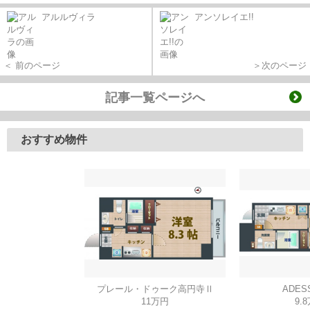
アルルヴィラ
アンソレイエ!!
＜ 前のページ
＞次のページ
記事一覧ページへ
おすすめ物件
プレール・ドゥーク高円寺Ⅱ
ADES
11万円
9.