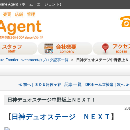
me Agent（ホーム・エージェント）
ure Frontier Investmentのブログ記事一覧
>
日神デュオステージ中野坂上Ｎ
記事一覧
≪ 前へ｜ＳＯＵ阿佐ヶ谷
DRホームズ荻窪｜次へ ≫
日神デュオステージ中野坂上ＮＥＸＴ！
20
【
日神デュオステージ ＮＥＸＴ
】