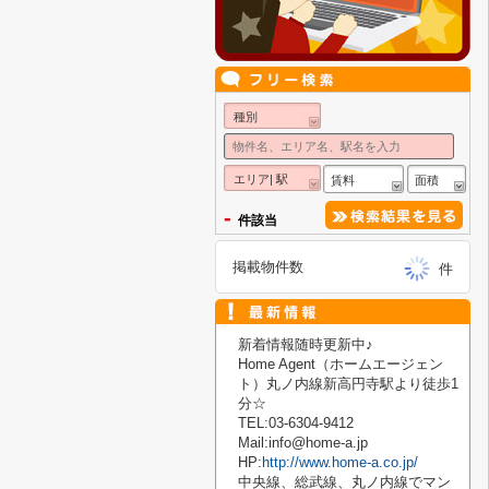
種別
エリア| 駅
賃料
面積
-
件該当
掲載物件数
件
新着情報随時更新中♪
Home Agent
（ホームエージェン
ト）丸ノ内線新高円寺駅より徒歩
1
分☆
TEL:03-6304-9412
Mail:info@home-a.jp
HP:
http://www.home-a.co.jp/
中央線、総武線、丸ノ内線でマン