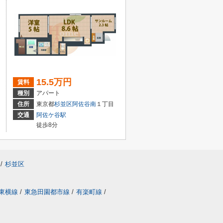
15.5万円
賃料
種別
アパート
住所
東京都
杉並区
阿佐谷南
１丁目
交通
阿佐ケ谷駅
徒歩8分
/
杉並区
東横線
/
東急田園都市線
/
有楽町線
/