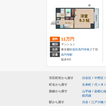
11万円
賃料
種別
マンション
住所
東京都
杉並区
高円寺南
２丁目
交通
高円寺駅
徒歩4分
市区町村から探す
渋谷区
/
中野区
/
町名から探す
矢来町
/
代々木
/
路線から探す
山手線
/
副都心
総武線
駅から探す
渋谷
/
江戸川橋
/