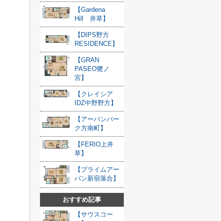
【Gardena
Hill 井草】
【DIPS野方
RESIDENCE】
【GRAN
PASEO鷺ノ
宮】
【クレイシア
IDZ中野野方】
【アーバンパー
ク方南町】
【FERIO上井
草】
【プライムアー
バン新宿落合】
おすすめ記事
【サウスコー