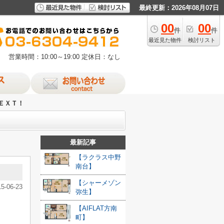
最終更新：2026年08月07日
00
00
件
件
最近見た物件
検討リスト
営業時間：10:00～19:00
定休日：なし
ＥＸＴ！
最新記事
【ラクラス中野
南台】
【シャーメゾン
15-06-23
弥生】
【AIFLAT方南
町】