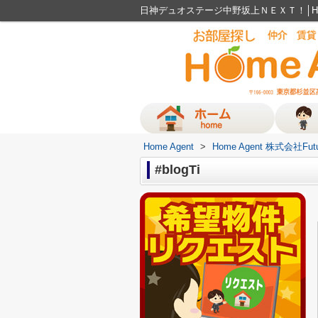
日神デュオステージ中野坂上ＮＥＸＴ！│Ho
Home Agent
>
Home Agent 株式会社Fut
#blogTi