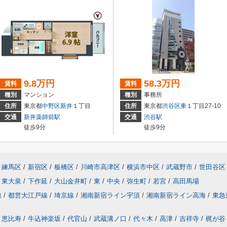
9.8万円
58.3万円
賃料
賃料
種別
マンション
種別
事務所
住所
東京都
中野区
新井
１丁目
住所
東京都
渋谷区
東
１丁目27-10
交通
新井薬師前駅
交通
渋谷駅
徒歩9分
徒歩9分
練馬区
/
新宿区
/
板橋区
/
川崎市高津区
/
横浜市中区
/
武蔵野市
/
世田谷区
東大泉
/
下作延
/
大山金井町
/
東
/
中央
/
弥生町
/
若宮
/
高田馬場
線
/
都営大江戸線
/
埼京線
/
湘南新宿ライン宇須
/
湘南新宿ライン高海
/
東急
恵比寿
/
牛込神楽坂
/
代官山
/
武蔵溝ノ口
/
代々木
/
高津
/
吉祥寺
/
梶が谷