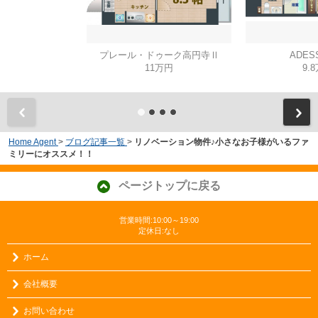
プレール・ドゥーク高円寺Ⅱ
ADES
11万円
9.
Home Agent
>
ブログ記事一覧
>
リノベーション物件♪小さなお子様がいるファ
ミリーにオススメ！！
ページトップに戻る
営業時間:10:00～19:00
定休日:なし
ホーム
会社概要
お問い合わせ