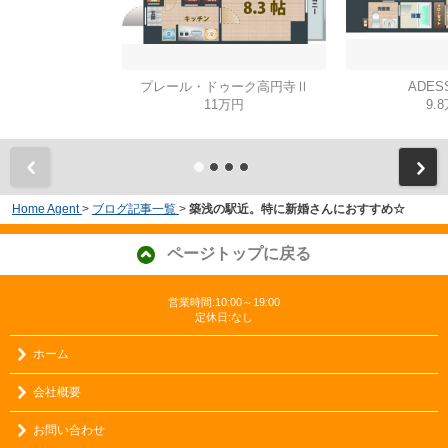
プレール・ドゥーク高円寺Ⅱ
ADES
11万円
9.
Home Agent
>
ブログ記事一覧
>
築浅の駅近。特に新婚さんにおすすめ☆
ページトップに戻る
営業時間:10:00～19:00
定休日:なし
ホーム
会社概要
お問い合わせ