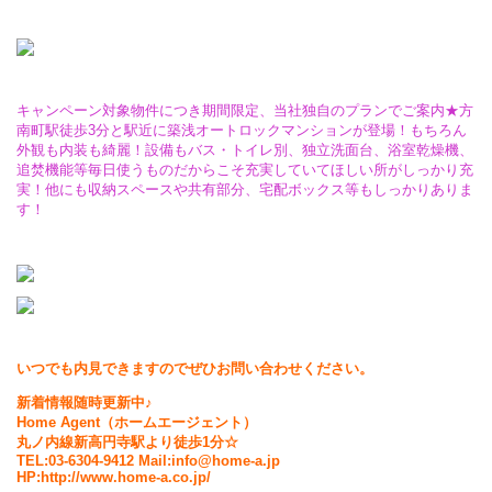
キャンペーン対象物件につき期間限定、当社独自のプランでご案内★方
南町駅徒歩3分と駅近に築浅オートロックマンションが登場！もちろん
外観も内装も綺麗！設備もバス・トイレ別、独立洗面台、浴室乾燥機、
追焚機能等毎日使うものだからこそ充実していてほしい所がしっかり充
実！他にも収納スペースや共有部分、宅配ボックス等もしっかりありま
す！
いつでも内見できますのでぜひお問い合わせください。
新着情報随時更新中♪
Home Agent（ホームエージェント）
丸ノ内線新高円寺駅より徒歩1分☆
TEL:03-6304-9412 Mail:info@home-a.jp
HP:http://www.home-a.co.jp/