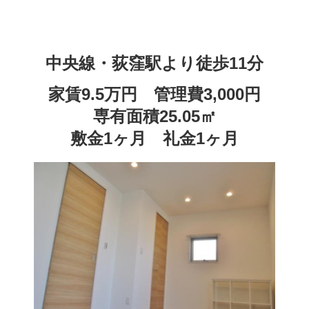
中央線・荻窪
駅より徒歩11分
家賃9.5
万円 管理費3,000円
専有面積25.05
㎡
敷金1ヶ月
礼金1
ヶ月