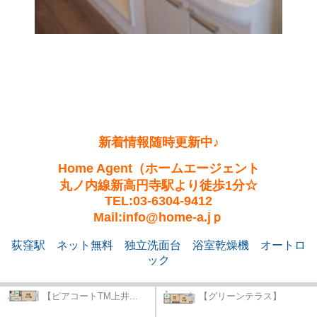
新着情報随
時更
新中♪
Home Agent（ホームエージェント
丸ノ内線新高円寺駅より徒歩1分☆
TEL:03-6304-9412
Mail:info@home-a.jｐ
荻窪駅
ネット無料
独立洗面台
浴室乾燥機
オートロ
ック
【ピアコートTM上井...
【グリーンテラス】