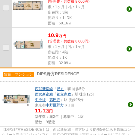
(管理費・共益費 8,000円)
敷：1ヶ月｜礼：1ヶ月
所在階：3階
間取り：1LDK
面積：50.16㎡
10.9
万
円
(管理費・共益費 8,000円)
敷：1ヶ月｜礼：1ヶ月
所在階：4階
間取り：1K
面積：32.09㎡
DIPS野方RESIDENCE
賃貸｜マンション
西武新宿線
「
野方
」駅 徒歩5分
西武新宿線
「
都立家政
」駅 徒歩12分
中央線
「
高円寺
」駅 徒歩28分
東京都
中野区
野方
６丁目
11.1
万円
築年数：築2年 ｜募集中：
1室
階数：9階建
【DIPS野方RESIDENCE】は、西武新宿線・野方駅より徒歩5分にある鉄筋コン
クリート造のマンションです。 現在の空室確認は電話またはメールにてお問い合