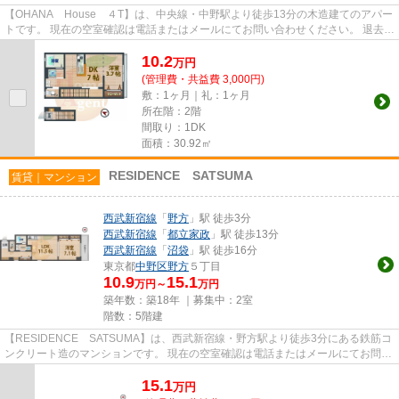
【OHANA House ４T】は、中央線・中野駅より徒歩13分の木造建てのアパー
トです。 現在の空室確認は電話またはメールにてお問い合わせください。 退去前
情報を含めきちんと確認の上...
10.2
万
円
(管理費・共益費 3,000円)
敷：1ヶ月｜礼：1ヶ月
所在階：2階
間取り：1DK
面積：30.92㎡
RESIDENCE SATSUMA
賃貸｜マンション
西武新宿線
「
野方
」駅 徒歩3分
西武新宿線
「
都立家政
」駅 徒歩13分
西武新宿線
「
沼袋
」駅 徒歩16分
東京都
中野区
野方
５丁目
10.9
15.1
万円～
万円
築年数：築18年 ｜募集中：
2室
階数：5階建
【RESIDENCE SATSUMA】は、西武新宿線・野方駅より徒歩3分にある鉄筋コ
ンクリート造のマンションです。 現在の空室確認は電話またはメールにてお問い
合わせください。 退去前情報を...
15.1
万
円