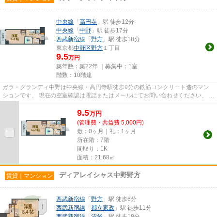
中央線
「
高円寺
」駅 徒歩12分
中央線
「
中野
」駅 徒歩17分
西武新宿線
「
野方
」駅 徒歩18分
東京都
中野区
野方
１丁目
9.5
万円
築年数：築22年 ｜募集中：
1室
階数：10階建
ガラ・グランディ中野は中央線・高円寺駅徒歩9分の鉄筋コンクリート造のマン
ションです。 現在の空室確認は電話またはメールにてお問い合わせください。 退
去前情報を含めきちんと確...
9.5
万
円
(管理費・共益費 5,000円)
敷：0ヶ月｜礼：1ヶ月
所在階：7階
間取り：1K
面積：21.68㎡
ディアレイシャス中野野方
賃貸｜マンション
西武新宿線
「
野方
」駅 徒歩6分
西武新宿線
「
都立家政
」駅 徒歩11分
西武新宿線
「
沼袋
」駅 徒歩18分