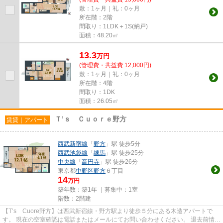
敷：1ヶ月｜礼：0ヶ月
所在階：2階
間取り：1LDK＋1S(納戸)
面積：48.20㎡
13.3
万
円
(管理費・共益費 12,000円)
敷：1ヶ月｜礼：0ヶ月
所在階：4階
間取り：1DK
面積：26.05㎡
Ｔ’ｓ Ｃｕｏｒｅ野方
賃貸｜アパート
西武新宿線
「
野方
」駅 徒歩5分
西武池袋線
「
練馬
」駅 徒歩25分
中央線
「
高円寺
」駅 徒歩26分
東京都
中野区
野方
６丁目
14
万円
築年数：築1年 ｜募集中：
1室
階数：2階建
【T’s Cuore野方】は西武新宿線・野方駅より徒歩５分にある木造アパートで
す。 現在の空室確認は電話またはメールにてお問い合わせください。 退去前情報