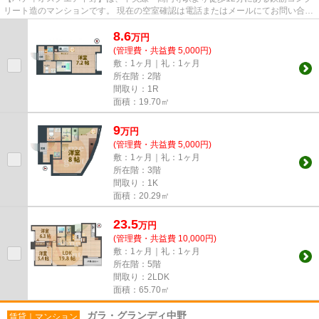
リート造のマンションです。 現在の空室確認は電話またはメールにてお問い合わ
せください。 退去前情報を...
8.6
万
円
(管理費・共益費 5,000円)
敷：1ヶ月｜礼：1ヶ月
所在階：2階
間取り：1R
面積：19.70㎡
9
万
円
(管理費・共益費 5,000円)
敷：1ヶ月｜礼：1ヶ月
所在階：3階
間取り：1K
面積：20.29㎡
23.5
万
円
(管理費・共益費 10,000円)
敷：1ヶ月｜礼：1ヶ月
所在階：5階
間取り：2LDK
面積：65.70㎡
ガラ・グランディ中野
賃貸｜マンション