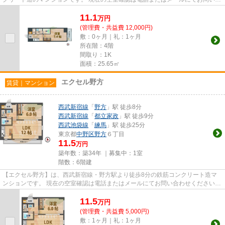
わせください。 退去前情報を含...
11.1
万
円
(管理費・共益費 12,000円)
敷：0ヶ月｜礼：1ヶ月
所在階：4階
間取り：1K
面積：25.65㎡
エクセル野方
賃貸｜マンション
西武新宿線
「
野方
」駅 徒歩8分
西武新宿線
「
都立家政
」駅 徒歩9分
西武池袋線
「
練馬
」駅 徒歩25分
東京都
中野区
野方
６丁目
11.5
万円
築年数：築34年 ｜募集中：
1室
階数：6階建
【エクセル野方】は、西武新宿線・野方駅より徒歩8分の鉄筋コンクリート造マ
ンションです。 現在の空室確認は電話またはメールにてお問い合わせください。
退去前情報を含めきちんと...
11.5
万
円
(管理費・共益費 5,000円)
敷：1ヶ月｜礼：1ヶ月