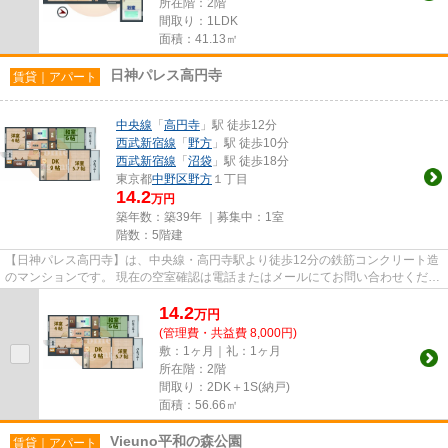
所在階：2階
間取り：1LDK
面積：41.13㎡
日神パレス高円寺
賃貸｜アパート
中央線
「
高円寺
」駅 徒歩12分
西武新宿線
「
野方
」駅 徒歩10分
西武新宿線
「
沼袋
」駅 徒歩18分
東京都
中野区
野方
１丁目
14.2
万円
築年数：築39年 ｜募集中：
1室
階数：5階建
【日神パレス高円寺】は、中央線・高円寺駅より徒歩12分の鉄筋コンクリート造
のマンションです。 現在の空室確認は電話またはメールにてお問い合わせくださ
い。 退去前情報を含めきち...
14.2
万
円
(管理費・共益費 8,000円)
敷：1ヶ月｜礼：1ヶ月
所在階：2階
間取り：2DK＋1S(納戸)
面積：56.66㎡
Vieuno平和の森公園
賃貸｜アパート