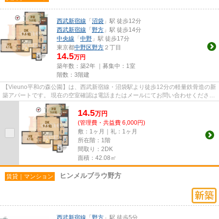
西武新宿線
「
沼袋
」駅 徒歩12分
西武新宿線
「
野方
」駅 徒歩14分
中央線
「
中野
」駅 徒歩17分
東京都
中野区
野方
２丁目
14.5
万円
築年数：築2年 ｜募集中：
1室
階数：3階建
【Vieuno平和の森公園】は、西武新宿線・沼袋駅より徒歩12分の軽量鉄骨造の新
築アパートです。 現在の空室確認は電話またはメールにてお問い合わせくださ
い。 退去前情報を含めきちん...
14.5
万
円
(管理費・共益費 6,000円)
敷：1ヶ月｜礼：1ヶ月
所在階：1階
間取り：2DK
面積：42.08㎡
ヒンメルブラウ野方
賃貸｜マンション
西武新宿線
「
野方
」駅 徒歩5分