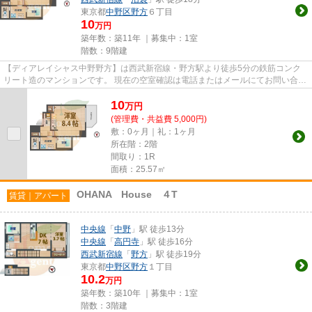
東京都
中野区
野方
６丁目
10
万円
築年数：築11年 ｜募集中：
1室
階数：9階建
【ディアレイシャス中野野方】は西武新宿線・野方駅より徒歩5分の鉄筋コンク
リート造のマンションです。 現在の空室確認は電話またはメールにてお問い合わ
せください。 退去前情報を...
10
万
円
(管理費・共益費 5,000円)
敷：0ヶ月｜礼：1ヶ月
所在階：2階
間取り：1R
面積：25.57㎡
OHANA House ４T
賃貸｜アパート
中央線
「
中野
」駅 徒歩13分
中央線
「
高円寺
」駅 徒歩16分
西武新宿線
「
野方
」駅 徒歩19分
東京都
中野区
野方
１丁目
10.2
万円
築年数：築10年 ｜募集中：
1室
階数：3階建