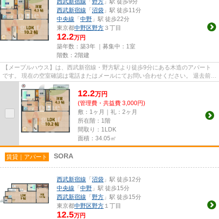
西武新宿線
「
野方
」駅 徒歩9分
西武新宿線
「
沼袋
」駅 徒歩11分
中央線
「
中野
」駅 徒歩22分
東京都
中野区
野方
３丁目
12.2
万円
築年数：築3年 ｜募集中：
1室
階数：2階建
【メープルハウス】は、西武新宿線・野方駅より徒歩9分にある木造のアパート
です。 現在の空室確認は電話またはメールにてお問い合わせください。 退去前情
報を含めきちんと確認の上...
12.2
万
円
(管理費・共益費 3,000円)
敷：1ヶ月｜礼：2ヶ月
所在階：1階
間取り：1LDK
面積：34.05㎡
SORA
賃貸｜アパート
西武新宿線
「
沼袋
」駅 徒歩12分
中央線
「
中野
」駅 徒歩15分
西武新宿線
「
野方
」駅 徒歩15分
東京都
中野区
野方
１丁目
12.5
万円