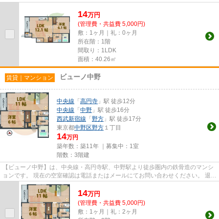
を含めきちんと確認の上ご報...
14
万
円
(管理費・共益費 5,000円)
敷：1ヶ月｜礼：0ヶ月
所在階：1階
間取り：1LDK
面積：40.26㎡
ビューノ中野
賃貸｜マンション
中央線
「
高円寺
」駅 徒歩12分
中央線
「
中野
」駅 徒歩16分
西武新宿線
「
野方
」駅 徒歩17分
東京都
中野区
野方
１丁目
14
万円
築年数：築11年 ｜募集中：
1室
階数：3階建
【ビューノ中野】は、中央線・高円寺駅、中野駅より徒歩圏内の鉄骨造のマンシ
ョンです。 現在の空室確認は電話またはメールにてお問い合わせください。 退去
前情報を含めきちんと確認...
14
万
円
(管理費・共益費 5,000円)
敷：1ヶ月｜礼：2ヶ月