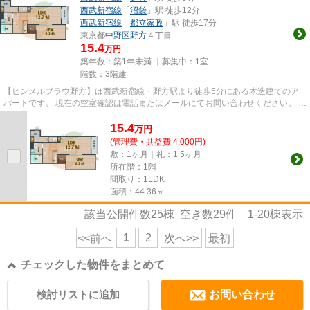
西武新宿線
「
沼袋
」駅 徒歩12分
西武新宿線
「
都立家政
」駅 徒歩17分
東京都
中野区
野方
４丁目
15.4
万円
築年数：築1年未満 ｜募集中：
1室
階数：3階建
【ヒンメルブラウ野方】は西武新宿線・野方駅より徒歩5分にある木造建てのア
パートです。 現在の空室確認は電話またはメールにてお問い合わせください。 退
去前情報を含めきちんと確...
15.4
万
円
(管理費・共益費 4,000円)
敷：1ヶ月｜礼：1.5ヶ月
所在階：1階
間取り：1LDK
面積：44.36㎡
該当公開件数
25
棟 空き数
29
件
1-20
棟表示
1
2
<<前へ
次へ>>
最初
チェックした物件をまとめて
検討リストに追加
お問い合わせ