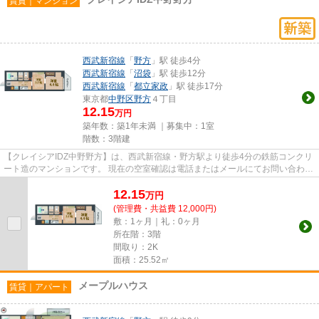
賃貸｜マンション
西武新宿線
「
野方
」駅 徒歩4分
西武新宿線
「
沼袋
」駅 徒歩12分
西武新宿線
「
都立家政
」駅 徒歩17分
東京都
中野区
野方
４丁目
12.15
万円
築年数：築1年未満 ｜募集中：
1室
階数：3階建
【クレイシアIDZ中野野方】は、西武新宿線・野方駅より徒歩4分の鉄筋コンクリ
ート造のマンションです。 現在の空室確認は電話またはメールにてお問い合わせ
ください。 退去前情報を含...
12.15
万
円
(管理費・共益費 12,000円)
敷：1ヶ月｜礼：0ヶ月
所在階：3階
間取り：2K
面積：25.52㎡
メープルハウス
賃貸｜アパート