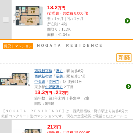
ださい。 退去前情報を含め...
13.2
万
円
(管理費・共益費 8,000円)
敷：1ヶ月｜礼：1ヶ月
所在階：4階
間取り：1LDK
面積：41.34㎡
ＮＯＧＡＴＡ ＲＥＳＩＤＥＮＣＥ
賃貸｜マンション
西武新宿線
「
野方
」駅 徒歩6分
西武新宿線
「
沼袋
」駅 徒歩17分
中央線
「
高円寺
」駅 徒歩21分
東京都
中野区
野方
２丁目
13.3
21
万円～
万円
築年数：築1年未満 ｜募集中：
2室
階数：8階建
【ＮＯＧＡＴＡ ＲＥＳＩＤＥＮＣＥ】は、西武新宿線・野方駅より徒歩6分の
鉄筋コンクリート造のマンションです。 現在の空室確認は電話またはメールにて
お問い合わせください。 退...
21
万
円
(管理費・共益費 15,000円)