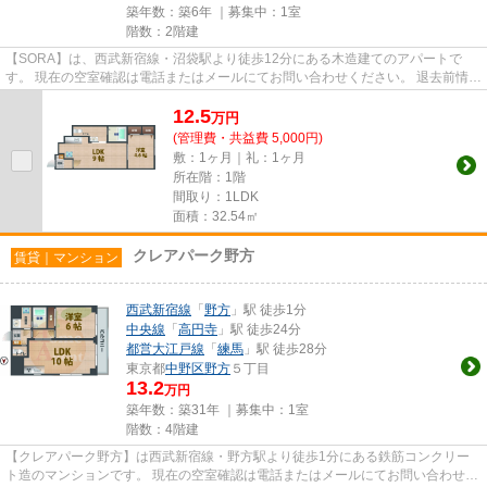
築年数：築6年 ｜募集中：
1室
階数：2階建
【SORA】は、西武新宿線・沼袋駅より徒歩12分にある木造建てのアパートで
す。 現在の空室確認は電話またはメールにてお問い合わせください。 退去前情報
を含めきちんと確認の上ご報告...
12.5
万
円
(管理費・共益費 5,000円)
敷：1ヶ月｜礼：1ヶ月
所在階：1階
間取り：1LDK
面積：32.54㎡
クレアパーク野方
賃貸｜マンション
西武新宿線
「
野方
」駅 徒歩1分
中央線
「
高円寺
」駅 徒歩24分
都営大江戸線
「
練馬
」駅 徒歩28分
東京都
中野区
野方
５丁目
13.2
万円
築年数：築31年 ｜募集中：
1室
階数：4階建
【クレアパーク野方】は西武新宿線・野方駅より徒歩1分にある鉄筋コンクリー
ト造のマンションです。 現在の空室確認は電話またはメールにてお問い合わせく