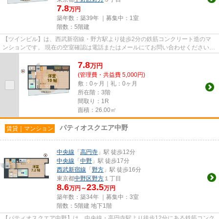
7.8
万円
築年数：築39年 ｜募集中：
1室
階数：5階建
【ツインビル】は、西武新宿線・野方駅より徒歩2分の鉄筋コンクリート造のマ
ンションです。 現在の空室確認は電話またはメールにてお問い合わせください。
退去前情報を含めきちんと...
7.8
万
円
(管理費・共益費 5,000円)
敷：0ヶ月｜礼：0ヶ月
所在階：3階
間取り：1R
面積：26.00㎡
パティオスクエア中野
賃貸｜マンション
中央線
「
高円寺
」駅 徒歩12分
中央線
「
中野
」駅 徒歩17分
西武新宿線
「
野方
」駅 徒歩16分
東京都
中野区
野方
１丁目
8.6
23.5
万円～
万円
築年数：築34年 ｜募集中：
3室
階数：5階建 地下1階
【パティオスクエア中野】は、中央線・高円寺駅より徒歩12分にある鉄筋コンク