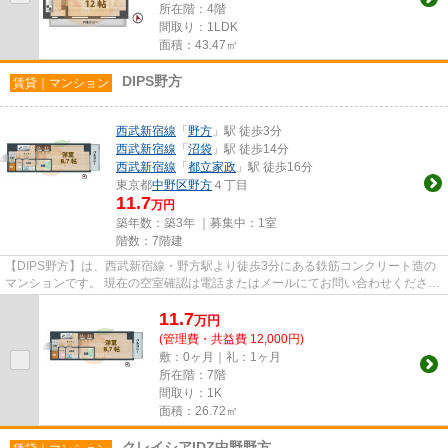
所在階：4階
間取り：1LDK
面積：43.47㎡
DIPS野方
賃貸｜マンション
西武新宿線
「
野方
」駅 徒歩3分
西武新宿線
「
沼袋
」駅 徒歩14分
西武新宿線
「
都立家政
」駅 徒歩16分
東京都
中野区
野方
４丁目
11.7
万円
築年数：築3年 ｜募集中：
1室
階数：7階建
【DIPS野方】は、西武新宿線・野方駅より徒歩3分にある鉄筋コンクリート造の
マンションです。 現在の空室確認は電話またはメールにてお問い合わせくださ
い。 退去前情報を含めきちん...
11.7
万
円
(管理費・共益費 12,000円)
敷：0ヶ月｜礼：1ヶ月
所在階：7階
間取り：1K
面積：26.72㎡
クレイシアIDZ中野野方