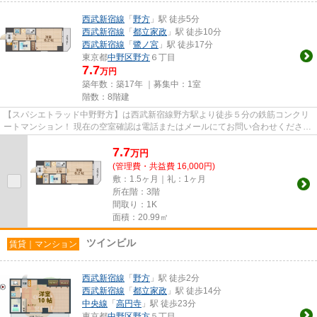
西武新宿線
「
野方
」駅 徒歩5分
西武新宿線
「
都立家政
」駅 徒歩10分
西武新宿線
「
鷺ノ宮
」駅 徒歩17分
東京都
中野区
野方
６丁目
7.7
万円
築年数：築17年 ｜募集中：
1室
階数：8階建
【スパシエトラッド中野野方】は西武新宿線野方駅より徒歩５分の鉄筋コンクリ
ートマンション！ 現在の空室確認は電話またはメールにてお問い合わせくださ
い。 退去前情報を含めきちん...
7.7
万
円
(管理費・共益費 16,000円)
敷：1.5ヶ月｜礼：1ヶ月
所在階：3階
間取り：1K
面積：20.99㎡
ツインビル
賃貸｜マンション
西武新宿線
「
野方
」駅 徒歩2分
西武新宿線
「
都立家政
」駅 徒歩14分
中央線
「
高円寺
」駅 徒歩23分
東京都
中野区
野方
５丁目