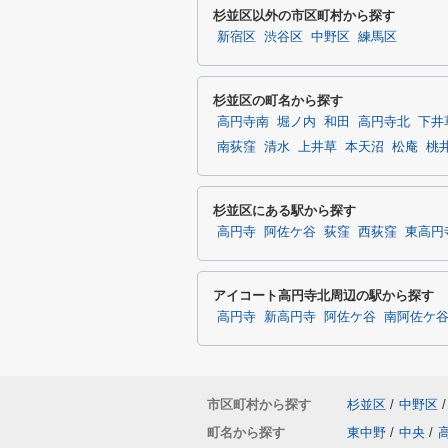
杉並区以外の市区町村から探す
新宿区
渋谷区
中野区
練馬区
杉並区の町名から探す
高円寺南
堀ノ内
和田
高円寺北
下井
南荻窪
清水
上井草
本天沼
松庵
桃
杉並区にある駅から探す
高円寺
阿佐ケ谷
荻窪
西荻窪
東高円
アイコート高円寺北周辺の駅から探す
高円寺
新高円寺
阿佐ケ谷
南阿佐ケ
市区町村から探す
杉並区
/
中野区
/
町名から探す
東中野
/
中央
/