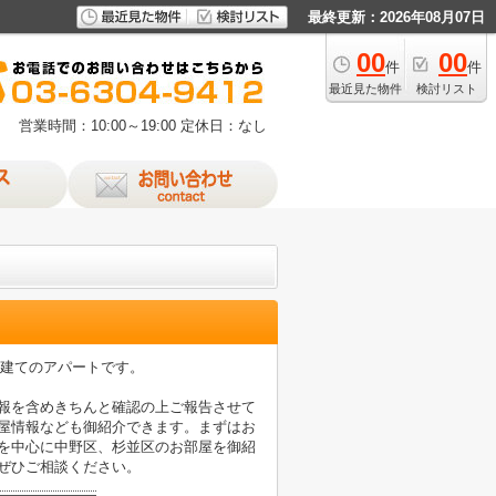
最終更新：2026年08月07日
00
00
件
件
最近見た物件
検討リスト
営業時間：10:00～19:00
定休日：なし
造建てのアパートです。
情報を含めきちんと確認の上ご報告させて
部屋情報なども御紹介できます。まずはお
線を中心に中野区、杉並区のお部屋を御紹
ぜひご相談ください。