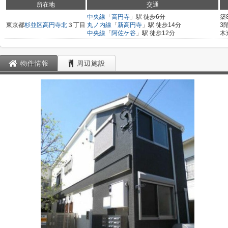
所在地
交通
中央線
「
高円寺
」駅 徒歩6分
築
東京都
杉並区
高円寺北
３丁目
丸ノ内線
「
新高円寺
」駅 徒歩14分
3
中央線
「
阿佐ケ谷
」駅 徒歩12分
木
物件情報
周辺施設