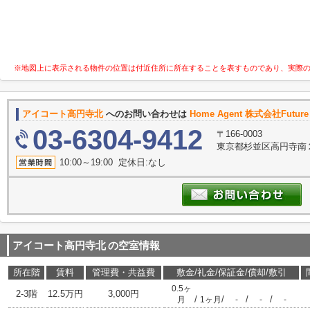
※地図上に表示される物件の位置は付近住所に所在することを表すものであり、実際
アイコート高円寺北
へのお問い合わせは
Home Agent 株式会社Future F
03-6304-9412
〒166-0003
東京都杉並区高円寺南２
10:00～19:00 定休日:なし
アイコート高円寺北
の空室情報
所在階
賃料
管理費・共益費
敷金/礼金/保証金/償却/敷引
0.5ヶ
2-3階
12.5万円
3,000円
/
/
/
/
月
1ヶ月
-
-
-