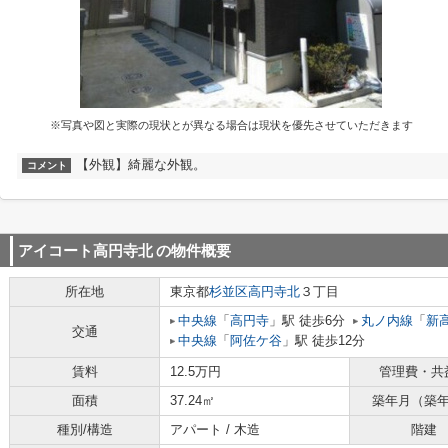
※写真や図と実際の現状とが異なる場合は現状を優先させていただきます
【外観】綺麗な外観。
コメント
アイコート高円寺北
の物件概要
所在地
東京都
杉並区
高円寺北
３丁目
中央線
「
高円寺
」駅 徒歩6分
丸ノ内線
「
新
交通
中央線
「
阿佐ケ谷
」駅 徒歩12分
賃料
12.5万円
管理費・共
面積
37.24㎡
築年月（築
種別/構造
アパート / 木造
階建