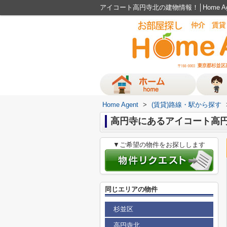
アイコート高円寺北の建物情報！│Home A
Home Agent
>
(賃貸)路線・駅から探す
高円寺にあるアイコート高
▼ご希望の物件をお探しします
同じエリアの物件
杉並区
高円寺北