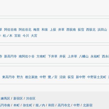
草
阿佐谷南
阿佐谷北
梅里
和泉
上荻
井草
西荻南
荻窪
西荻北
浜田山
井
松ノ木
宮前
今川
大宮
寺
新高円寺
南阿佐ケ谷
方南町
下井草
井荻
上井草
八幡山
永福町
西永
谷
東高円寺
野方
都立家政
中野
鷺ノ宮
沼袋
荻窪
新中野
中野富士見町
練馬区
/
新宿区
/
渋谷区
高円寺南
/
本町
/
弥生町
/
堀ノ内
/
和田
/
高円寺北
/
中野
/
北新宿