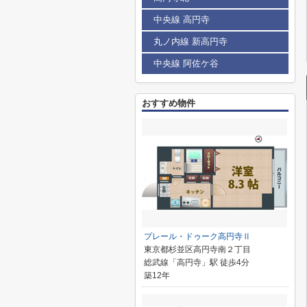
中央線 高円寺
丸ノ内線 新高円寺
中央線 阿佐ケ谷
おすすめ物件
プレール・ドゥーク高円寺Ⅱ
東京都杉並区高円寺南２丁目
総武線「高円寺」駅 徒歩4分
築12年