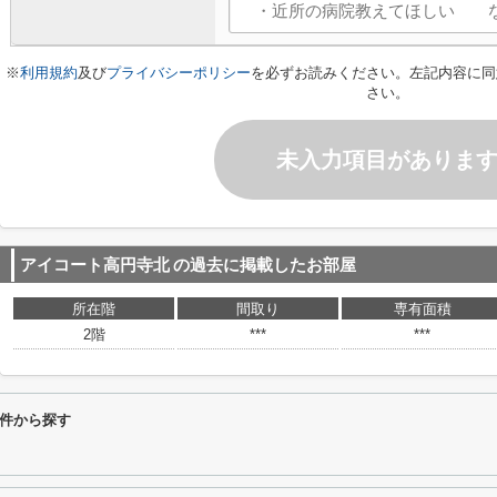
※
利用規約
及び
プライバシーポリシー
を必ずお読みください。左記内容に同
さい。
未入力項目がありま
アイコート高円寺北
の過去に掲載したお部屋
所在階
間取り
専有面積
2階
***
***
件から探す