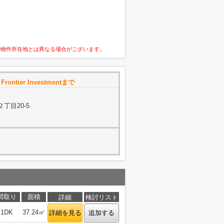
の物件所在地とは異なる場合がございます。
rontier Investmentまで
丁目20-5
間取り
面積
詳細
検討リスト
1DK
37.24㎡
詳細を見る
追加する