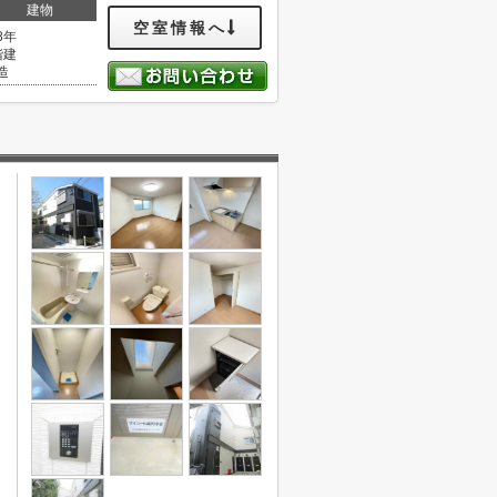
建物
空室情報へ
8年
階建
造