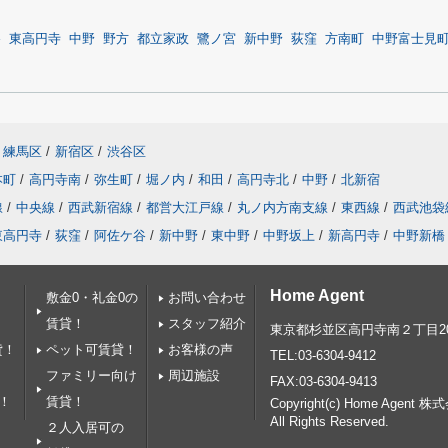
谷
東高円寺
中野
野方
都立家政
鷺ノ宮
新中野
荻窪
方南町
中野富士見
練馬区
/
新宿区
/
渋谷区
本町
/
高円寺南
/
弥生町
/
堀ノ内
/
和田
/
高円寺北
/
中野
/
北新宿
線
/
中央線
/
西武新宿線
/
都営大江戸線
/
丸ノ内方南支線
/
東西線
/
西武池袋
東高円寺
/
荻窪
/
阿佐ケ谷
/
新中野
/
東中野
/
中野坂上
/
新高円寺
/
中野新橋
Home Agent
敷金0・礼金0の
お問い合わせ
賃貸！
スタッフ紹介
東京都杉並区高円寺南２丁目20
貸！
ペット可賃貸！
お客様の声
TEL:03-6304-9412
ファミリー向け
周辺施設
FAX:03-6304-9413
！
賃貸！
Copyright(c) Home Agent 株式会
All Rights Reserved.
２人入居可の