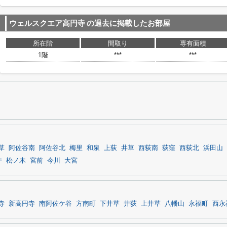
ウェルスクエア高円寺
の過去に掲載したお部屋
所在階
間取り
専有面積
1階
***
***
草
阿佐谷南
阿佐谷北
梅里
和泉
上荻
井草
西荻南
荻窪
西荻北
浜田山
井
松ノ木
宮前
今川
大宮
寺
新高円寺
南阿佐ケ谷
方南町
下井草
井荻
上井草
八幡山
永福町
西永