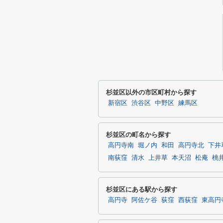
杉並区以外の市区町村から探す
新宿区
渋谷区
中野区
練馬区
杉並区の町名から探す
高円寺南
堀ノ内
和田
高円寺北
下井
南荻窪
清水
上井草
本天沼
松庵
桃
杉並区にある駅から探す
高円寺
阿佐ケ谷
荻窪
西荻窪
東高円