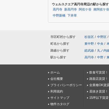
ウェルスクエア高円寺周辺の駅から探す
高円寺
新高円寺
阿佐ケ谷
南阿佐ケ
中野新橋
下井草
市区町村から探す
杉並区
/
中野区
/
町名から探す
東中野
/
中央
/
路線から探す
総武線
/
丸ノ内
駅から探す
高円寺
/
中野
/
ホーム
飲食可賃貸！
会社概要
路面店賃貸！
プライバシーポリシー
全業種OK賃
利用規約
居抜き賃貸！
サイトマップ
15坪以下賃貸
物件カタログ