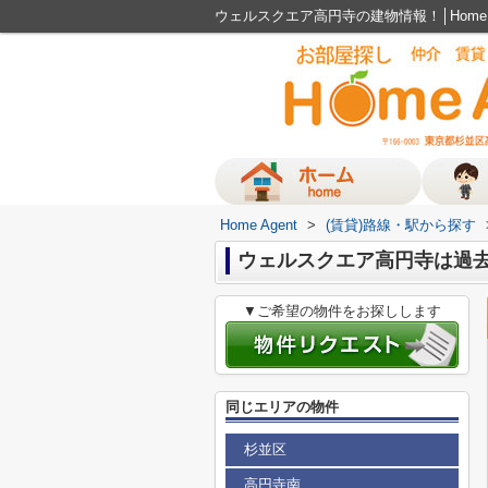
ウェルスクエア高円寺の建物情報！│Home 
Home Agent
>
(賃貸)路線・駅から探す
ウェルスクエア高円寺は過去に
▼ご希望の物件をお探しします
同じエリアの物件
杉並区
高円寺南