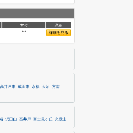
方位
詳細
***
詳細を見る
高井戸東
成田東
永福
天沼
方南
福
浜田山
高井戸
富士見ヶ丘
久我山