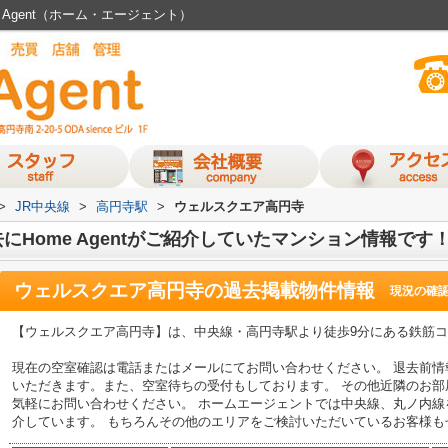
Agent（ホーム・エージェント）
>
JR中央線
>
高円寺駅
>
ウェルスクエア高円寺
Home Agentがご紹介していたマンション情報です
ウェルスクエア高円寺
の過去掲載物件情報
現況の確
【ウェルスクエア高円寺】は、中央線・高円寺駅より徒歩9分にある鉄筋
現在の空室確認は電話またはメールにてお問い合わせください。 退去前
いただきます。また、空室待ちの受付もしております。 その他近隣のお
気軽にお問い合わせください。 ホームエージェントでは中央線、丸ノ内
介しています。 もちろんその他のエリアをご検討いただいているお客様も