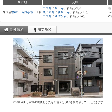
所在地
交通
中央線
「
高円寺
」駅 徒歩9分
築
東京都
杉並区
高円寺南
３丁目
丸ノ内線
「
新高円寺
」駅 徒歩11分
3
中央線
「
阿佐ケ谷
」駅 徒歩14分
鉄
物件情報
周辺施設
※写真や図と実際の現状とが異なる場合は現状を優先させていただきます