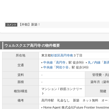
【外観】新築！
コメント
ウェルスクエア高円寺
の物件概要
所在地
東京都
杉並区
高円寺南
３丁目
中央線
「
高円寺
」駅 徒歩9分
丸ノ内線
「
新
交通
中央線
「
阿佐ケ谷
」駅 徒歩14分
賃料
-
管理費・共
面積
-
築年月（築
マンション / 鉄筋コンクリー
種別/構造
階建
ト
備考
高円寺駅 礼金なし 新築 ネット無料 オー
Home Agent 株式会社Future Frontier Investme