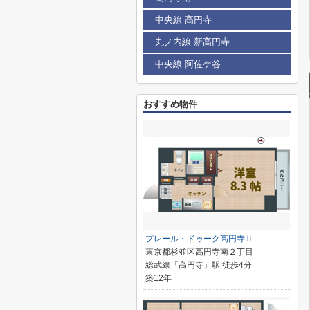
中央線 高円寺
丸ノ内線 新高円寺
中央線 阿佐ケ谷
おすすめ物件
プレール・ドゥーク高円寺Ⅱ
東京都杉並区高円寺南２丁目
総武線「高円寺」駅 徒歩4分
築12年