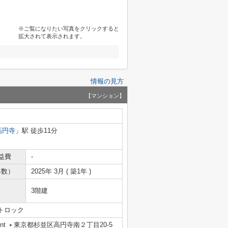
※ご覧になりたい写真をクリックすると
拡大されて表示されます。
情報の見方
【マンション】
高円寺
」駅 徒歩11分
益費
-
年数）
2025年 3月 ( 築1年 )
3階建
トロック
nt
東京都杉並区高円寺南２丁目20-5