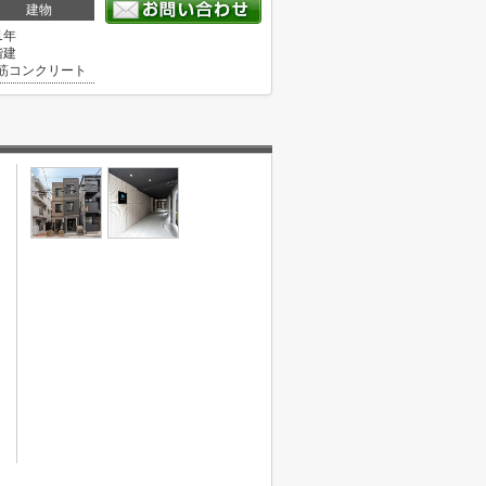
建物
1年
階建
筋コンクリート