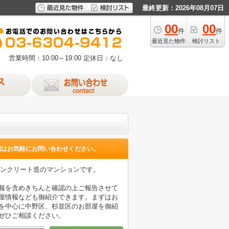
最終更新：2026年08月07日
00
00
件
件
最近見た物件
検討リスト
営業時間：10:00～19:00
定休日：なし
！
認はお気軽にお問い合わせください。
コンクリート造のマンションです。
情報を含めきちんと確認の上ご報告させて
部屋情報なども御紹介できます。まずはお
線を中心に中野区、杉並区のお部屋を御紹
ぜひご相談ください。