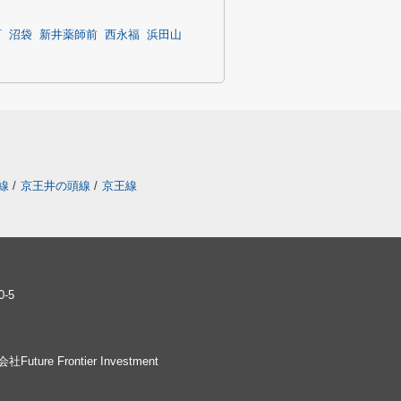
町
沼袋
新井薬師前
西永福
浜田山
線
/
京王井の頭線
/
京王線
-5
社Future Frontier Investment