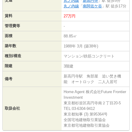
交通
丸ノ内線
「
新高円寺
」駅 徒歩5分
丸ノ内線
「
南阿佐ケ谷
」駅 徒歩17分
賃料
27万円
管理費等
-
面積
88.85㎡
築年数
1988年 3月 (築38年)
種別/構造
マンション/鉄筋コンクリート
階建
3階建
新高円寺駅 角部屋 追い焚き機
備考
能 オートロック 二人入居可
Home Agent 株式会社Future Frontier
Investment
東京都杉並区高円寺南２丁目20-5
取扱会社
TEL:03-6304-9412
東京都知事 (3) 第95364号
全国宅地建物取引業協会
東京都宅地建物取引業協会