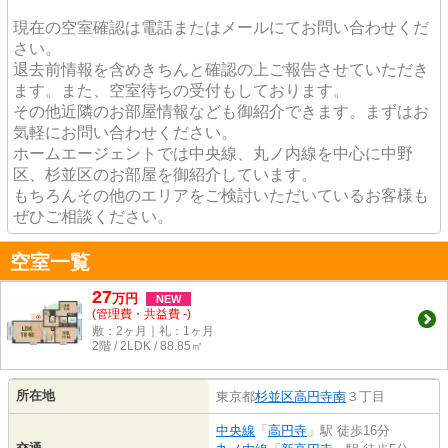
現在の空室確認は電話またはメールにてお問い合わせくだ
さい。
退去前情報を含めきちんと確認の上ご報告させていただき
ます。また、空室待ちの受付もしております。
その他近隣のお部屋情報なども御紹介できます。まずはお
気軽にお問い合わせください。
ホームエージェントでは中央線、丸ノ内線を中心に中野
区、杉並区のお部屋を御紹介しています。
もちろんその他のエリアをご検討いただいているお客様も
ぜひご相談ください。
空室一覧
27
万
円
NEW
(管理費・共益費 -)
敷：2ヶ月｜礼：1ヶ月
2階 / 2LDK / 88.85㎡
所在地
東京都
杉並区
高円寺南
３丁目
中央線
「
高円寺
」駅 徒歩16分