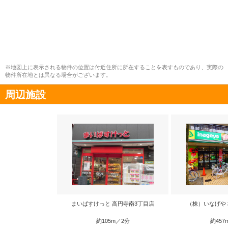
※地図上に表示される物件の位置は付近住所に所在することを表すものであり、実際の
物件所在地とは異なる場合がございます。
周辺施設
まいばすけっと 高円寺南3丁目店
（株）いなげや
約105m／2分
約457