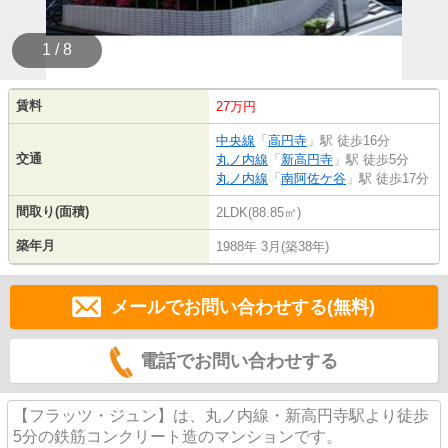
1 / 8
賃料
27万円
中央線
「
高円寺
」駅 徒歩16分
交通
丸ノ内線
「
新高円寺
」駅 徒歩5分
丸ノ内線
「
南阿佐ケ谷
」駅 徒歩17分
間取り(面積)
2LDK(88.85㎡)
築年月
1988年 3月(築38年)
メールでお問い合わせする(無料)
電話でお問い合わせする
【フラッツ・ジュン】は、丸ノ内線・新高円寺駅より徒歩
5分の鉄筋コンクリート造のマンションです。