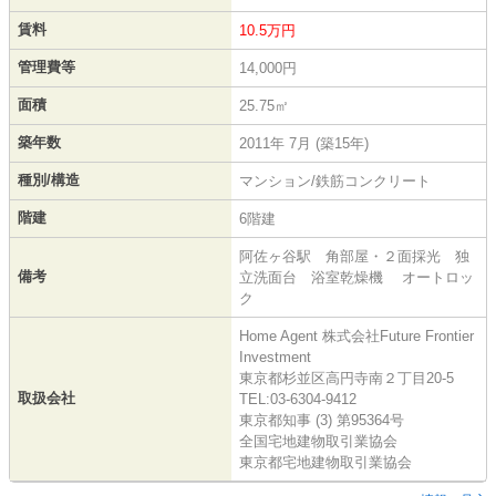
賃料
10.5万円
管理費等
14,000円
面積
25.75㎡
築年数
2011年 7月 (築15年)
種別/構造
マンション/鉄筋コンクリート
階建
6階建
阿佐ヶ谷駅 角部屋・２面採光 独
備考
立洗面台 浴室乾燥機 オートロッ
ク
Home Agent 株式会社Future Frontier
Investment
東京都杉並区高円寺南２丁目20-5
取扱会社
TEL:03-6304-9412
東京都知事 (3) 第95364号
全国宅地建物取引業協会
東京都宅地建物取引業協会