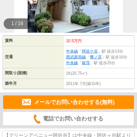
1 / 16
賃料
10.5万円
中央線
「
阿佐ケ谷
」駅 徒歩13分
交通
西武新宿線
「
鷺ノ宮
」駅 徒歩16分
中央線
「
荻窪
」駅 徒歩25分
間取り(面積)
1K(25.75㎡)
築年月
2011年 7月(築15年)
メールでお問い合わせする(無料)
電話でお問い合わせする
【グリーンアベニュー阿佐谷】は中央線・阿佐ヶ谷駅より