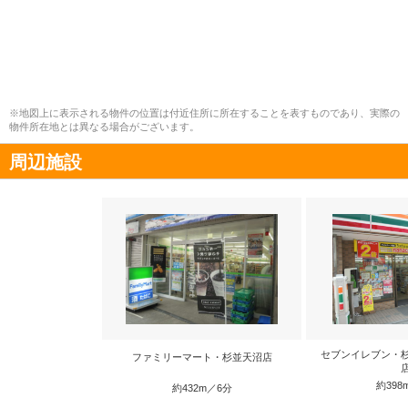
※地図上に表示される物件の位置は付近住所に所在することを表すものであり、実際の
物件所在地とは異なる場合がございます。
周辺施設
セブンイレブン・
ファミリーマート・杉並天沼店
約398
約432m／6分