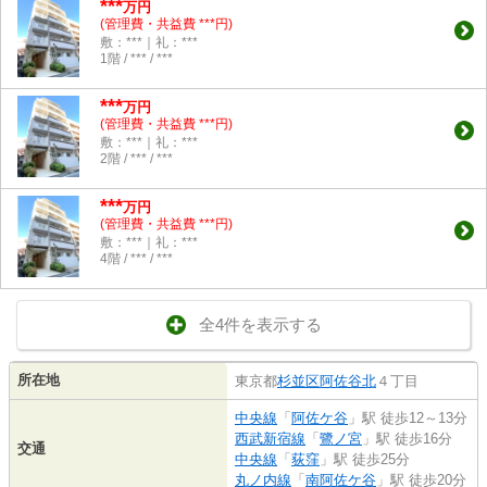
***
万円
(管理費・共益費 ***円)
敷：***｜礼：***
1階 / *** / ***
***
万円
(管理費・共益費 ***円)
敷：***｜礼：***
2階 / *** / ***
***
万円
(管理費・共益費 ***円)
敷：***｜礼：***
4階 / *** / ***
全4件を表示する
所在地
東京都
杉並区
阿佐谷北
４丁目
中央線
「
阿佐ケ谷
」駅 徒歩12～13分
西武新宿線
「
鷺ノ宮
」駅 徒歩16分
交通
中央線
「
荻窪
」駅 徒歩25分
丸ノ内線
「
南阿佐ケ谷
」駅 徒歩20分