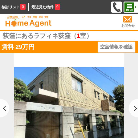
0
0
検討リスト
最近見た物件
お問合せ
荻窪にあるラフィネ荻窪（
1
室）
賃料
29万円
空室情報を確認