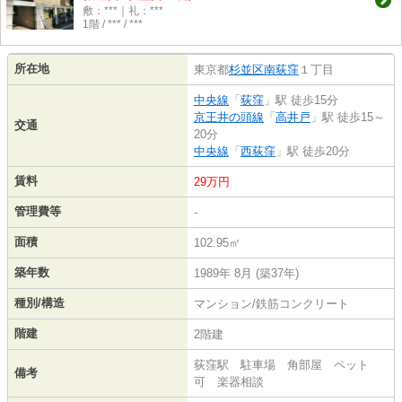
敷：***｜礼：***
1階 / *** / ***
所在地
東京都
杉並区
南荻窪
１丁目
中央線
「
荻窪
」駅 徒歩15分
京王井の頭線
「
高井戸
」駅 徒歩15～
交通
20分
中央線
「
西荻窪
」駅 徒歩20分
賃料
29万円
管理費等
-
面積
102.95㎡
築年数
1989年 8月 (築37年)
種別/構造
マンション/鉄筋コンクリート
階建
2階建
荻窪駅 駐車場 角部屋 ペット
備考
可 楽器相談