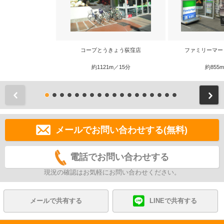
コープとうきょう荻窪店
ファミリーマー
約1121m／15分
約855
前
メールでお問い合わせする(無料)
電話でお問い合わせする
現況の確認はお気軽にお問い合わせください。
メールで共有する
LINEで共有する