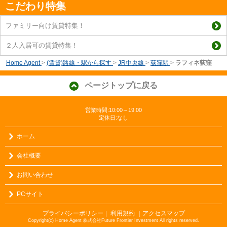
こだわり特集
ファミリー向け賃貸特集！
２人入居可の賃貸特集！
Home Agent
>
(賃貸)路線・駅から探す
>
JR中央線
>
荻窪駅
>
ラフィネ荻窪
ページトップに戻る
営業時間:10:00～19:00
定休日:なし
ホーム
会社概要
お問い合わせ
PCサイト
プライバシーポリシー
利用規約
｜アクセスマップ
｜
Copyright(c) Home Agent 株式会社Future Frontier Investment All rights reserved.