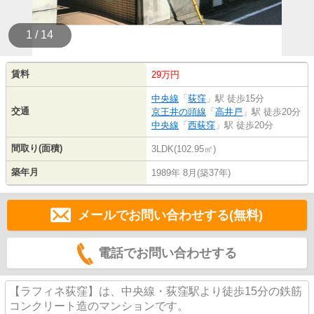
1 / 14
賃料
29万円
中央線
「
荻窪
」駅 徒歩15分
交通
京王井の頭線
「
高井戸
」駅 徒歩20分
中央線
「
西荻窪
」駅 徒歩20分
間取り(面積)
3LDK(102.95㎡)
築年月
1989年 8月(築37年)
メールでお問い合わせする(無料)
電話でお問い合わせする
【ラフィネ荻窪】は、中央線・荻窪駅より徒歩15分の鉄筋
コンクリート造のマンションです。