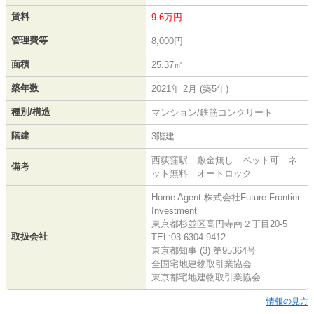
賃料
9.6万円
管理費等
8,000円
面積
25.37㎡
築年数
2021年 2月 (築5年)
種別/構造
マンション/鉄筋コンクリート
階建
3階建
西荻窪駅 敷金無し ペット可 ネ
備考
ット無料 オートロック
Home Agent 株式会社Future Frontier
Investment
東京都杉並区高円寺南２丁目20-5
取扱会社
TEL:03-6304-9412
東京都知事 (3) 第95364号
全国宅地建物取引業協会
東京都宅地建物取引業協会
情報の見方