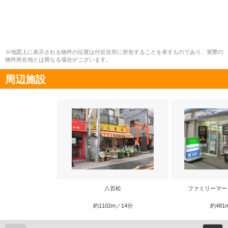
※地図上に表示される物件の位置は付近住所に所在することを表すものであり、実際の
物件所在地とは異なる場合がございます。
周辺施設
八百松
ファミリーマー
約1102m／14分
約481