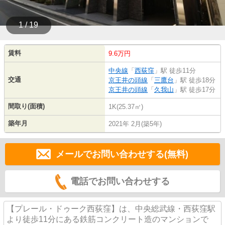
1 / 19
賃料
9.6万円
中央線
「
西荻窪
」駅 徒歩11分
交通
京王井の頭線
「
三鷹台
」駅 徒歩18分
京王井の頭線
「
久我山
」駅 徒歩17分
間取り(面積)
1K(25.37㎡)
築年月
2021年 2月(築5年)
メールでお問い合わせする(無料)
電話でお問い合わせする
【プレール・ドゥーク西荻窪】は、中央総武線・西荻窪駅
より徒歩11分にある鉄筋コンクリート造のマンションで