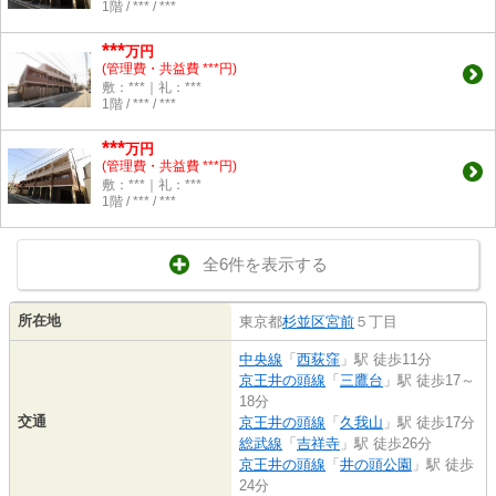
1階 / *** / ***
***
万円
(管理費・共益費 ***円)
敷：***｜礼：***
1階 / *** / ***
***
万円
(管理費・共益費 ***円)
敷：***｜礼：***
1階 / *** / ***
全6件を表示する
所在地
東京都
杉並区
宮前
５丁目
中央線
「
西荻窪
」駅 徒歩11分
京王井の頭線
「
三鷹台
」駅 徒歩17～
18分
交通
京王井の頭線
「
久我山
」駅 徒歩17分
総武線
「
吉祥寺
」駅 徒歩26分
京王井の頭線
「
井の頭公園
」駅 徒歩
24分