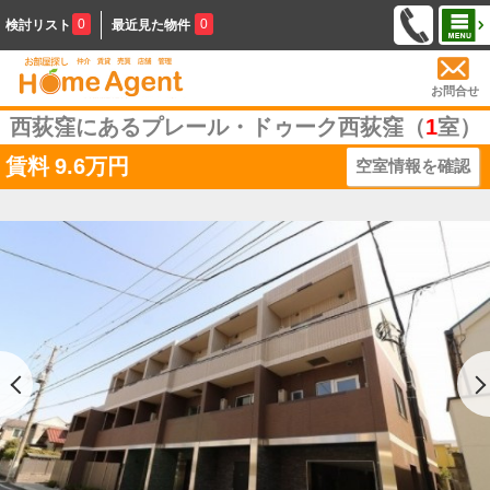
0
0
検討リスト
最近見た物件
お問合せ
西荻窪にあるプレール・ドゥーク西荻窪（
1
室）
賃料
9.6万円
空室情報を確認