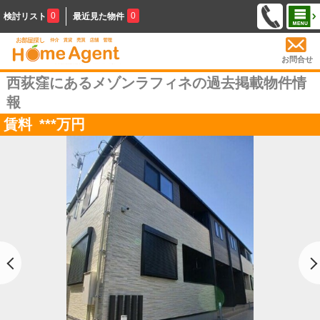
0
0
検討リスト
最近見た物件
お問合せ
西荻窪にあるメゾンラフィネの過去掲載物件情
報
賃料
***
万円