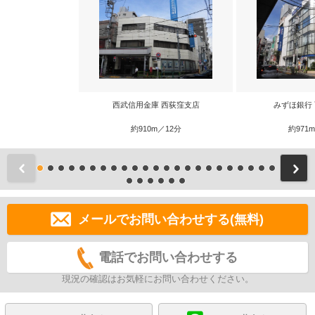
西武信用金庫 西荻窪支店
みずほ銀行
約910m／12分
約971
前
メールでお問い合わせする(無料)
電話でお問い合わせする
現況の確認はお気軽にお問い合わせください。