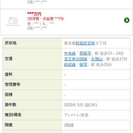
1階 / *** / ***
***
万円
(管理費・共益費 ***円)
敷：***｜礼：***
2階 / *** / ***
所在地
東京都
杉並区
宮前
３丁目
中央線
「
西荻窪
」駅 徒歩13～14分
交通
京王井の頭線
「
久我山
」駅 徒歩17分
総武線
「
荻窪
」駅 徒歩25分
賃料
-
管理費等
-
面積
-
築年数
2025年 5月 (築1年)
種別/構造
アパート/木造
階建
2階建