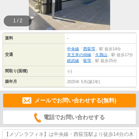
1 / 2
賃料
-
中央線
「
西荻窪
」駅 徒歩14分
交通
京王井の頭線
「
久我山
」駅 徒歩17分
総武線
「
荻窪
」駅 徒歩25分
間取り(面積)
-(-)
築年月
2025年 5月(築1年)
メールでお問い合わせする(無料)
電話でお問い合わせする
【メゾンラフィネ】は中央線・西荻窪駅より徒歩14分の木