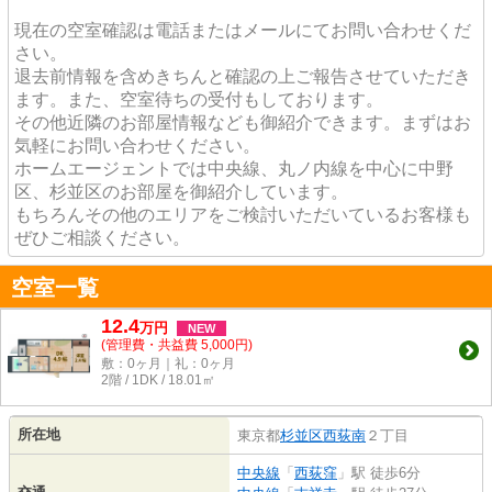
現在の空室確認は電話またはメールにてお問い合わせくだ
さい。
退去前情報を含めきちんと確認の上ご報告させていただき
ます。また、空室待ちの受付もしております。
その他近隣のお部屋情報なども御紹介できます。まずはお
気軽にお問い合わせください。
ホームエージェントでは中央線、丸ノ内線を中心に中野
区、杉並区のお部屋を御紹介しています。
もちろんその他のエリアをご検討いただいているお客様も
ぜひご相談ください。
空室一覧
12.4
万
円
NEW
(管理費・共益費 5,000円)
敷：0ヶ月｜礼：0ヶ月
2階 / 1DK / 18.01㎡
所在地
東京都
杉並区
西荻南
２丁目
中央線
「
西荻窪
」駅 徒歩6分