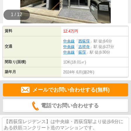
1 / 12
賃料
12.4万円
中央線
「
西荻窪
」駅 徒歩6分
交通
中央線
「
吉祥寺
」駅 徒歩27分
中央線
「
荻窪
」駅 徒歩30分
間取り(面積)
1DK(18.01㎡)
築年月
2024年 6月(築2年)
メールでお問い合わせする(無料)
電話でお問い合わせする
【西荻窪レジデンス】は中央線・西荻窪駅より徒歩6分に
ある鉄筋コンクリート造のマンションです。