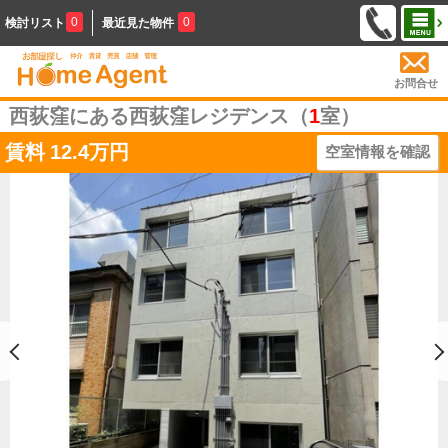
0
0
検討リスト
最近見た物件
お問合せ
西荻窪にある西荻窪レジデンス（
1
室）
賃料
12.4万円
空室情報を確認