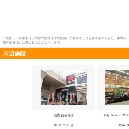
※地図上に表示される物件の位置は付近住所に所在することを表すものであり、実際の
物件所在地とは異なる場合がございます。
周辺施設
西友 西荻窪店
Daily Table KI
約581m／8分
約476