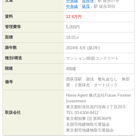
交通
中央線
「
吉祥寺
」駅 徒歩27分
中央線
「
荻窪
」駅 徒歩30分
賃料
12.4万円
管理費等
5,000円
面積
18.01㎡
築年数
2024年 6月 (築2年)
種別/構造
マンション/鉄筋コンクリート
階建
4階建
西荻窪駅 築浅 敷礼金なし 角部
備考
屋・２面採光 オートロック
Home Agent 株式会社Future Frontier
Investment
東京都杉並区高円寺南２丁目20-5
取扱会社
TEL:03-6304-9412
東京都知事 (3) 第95364号
全国宅地建物取引業協会
東京都宅地建物取引業協会