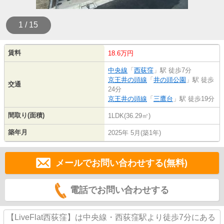
1 / 15
賃料
18.6万円
中央線
「
西荻窪
」駅 徒歩7分
京王井の頭線
「
井の頭公園
」駅 徒歩
交通
24分
京王井の頭線
「
三鷹台
」駅 徒歩19分
間取り(面積)
1LDK(36.29㎡)
築年月
2025年 5月(築1年)
メールでお問い合わせする(無料)
電話でお問い合わせする
【LiveFlat西荻窪】は中央線・西荻窪駅より徒歩7分にある