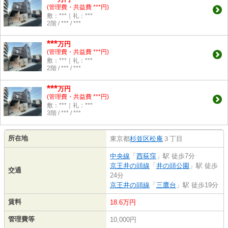
(管理費・共益費 ***円)
敷：***｜礼：***
2階 / *** / ***
***
万円
(管理費・共益費 ***円)
敷：***｜礼：***
2階 / *** / ***
***
万円
(管理費・共益費 ***円)
敷：***｜礼：***
3階 / *** / ***
所在地
東京都
杉並区
松庵
３丁目
中央線
「
西荻窪
」駅 徒歩7分
京王井の頭線
「
井の頭公園
」駅 徒歩
交通
24分
京王井の頭線
「
三鷹台
」駅 徒歩19分
賃料
18.6万円
管理費等
10,000円