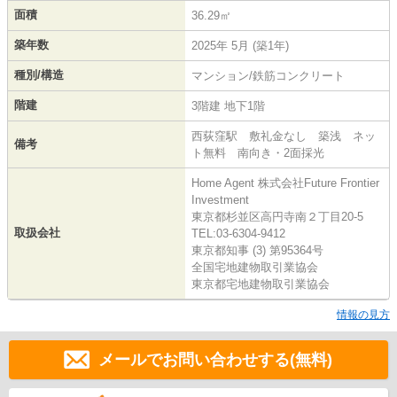
面積
36.29㎡
築年数
2025年 5月 (築1年)
種別/構造
マンション/鉄筋コンクリート
階建
3階建 地下1階
西荻窪駅 敷礼金なし 築浅 ネッ
備考
ト無料 南向き・2面採光
Home Agent 株式会社Future Frontier
Investment
東京都杉並区高円寺南２丁目20-5
取扱会社
TEL:03-6304-9412
東京都知事 (3) 第95364号
全国宅地建物取引業協会
東京都宅地建物取引業協会
情報の見方
メールでお問い合わせする(無料)