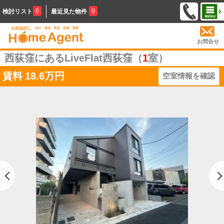
0
0
検討リスト
最近見た物件
お問合せ
西荻窪にあるLiveFlat西荻窪（
1
室）
賃料
18.6万円
空室情報を確認