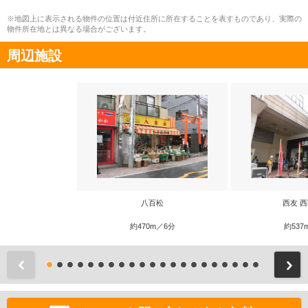
※地図上に表示される物件の位置は付近住所に所在することを表すものであり、実際の
物件所在地とは異なる場合がございます。
周辺施設
八百松
西友 
約470m／6分
約537
前