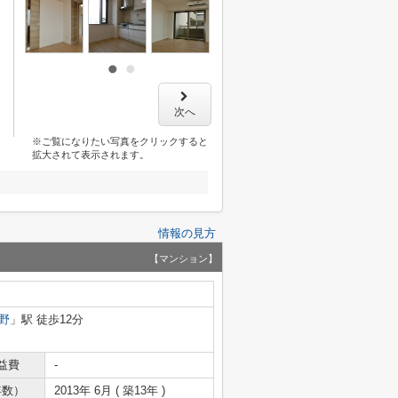
次へ
※ご覧になりたい写真をクリックすると
拡大されて表示されます。
情報の見方
【マンション】
野
」駅 徒歩12分
益費
-
年数）
2013年 6月 ( 築13年 )