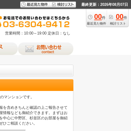
最終更新：2026年08月07日
00
00
件
件
最近見た物件
検討リスト
営業時間：10:00～19:00
定休日：なし
ト造のマンションです。
情報を含めきちんと確認の上ご報告させて
部屋情報なども御紹介できます。まずはお
線を中心に中野区、杉並区のお部屋を御紹
ぜひご相談ください。