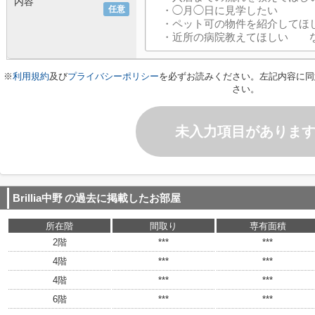
内容
任意
※
利用規約
及び
プライバシーポリシー
を必ずお読みください。左記内容に同
さい。
未入力項目がありま
Brillia中野
の過去に掲載したお部屋
所在階
間取り
専有面積
2階
***
***
4階
***
***
4階
***
***
6階
***
***