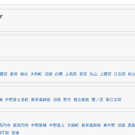
す
鷺宮
新井
南台
大和町
沼袋
白鷺
上高田
若宮
丸山
上鷺宮
江古田
松
橋
中野富士見町
新井薬師前
沼袋
野方
都立家政
鷺ノ宮
新江古田
高円寺
新高円寺
中野新橋
中野坂上
方南町
新井薬師前
東中野
沼袋
西
都庁前
笹塚