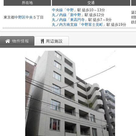
所在地
交通
中央線
「
中野
」駅 徒歩10～13分
築
丸ノ内線
「
新中野
」駅 徒歩12分
東京都
中野区
中央
５丁目
8
丸ノ内線
「
東高円寺
」駅 徒歩7～8分
鉄
丸ノ内方南支線
「
中野富士見町
」駅 徒歩19分
物件情報
周辺施設