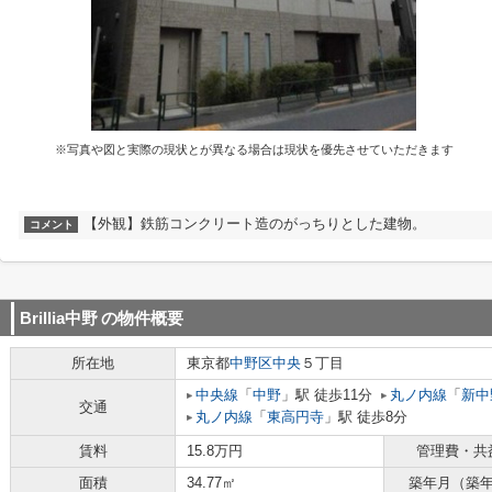
※写真や図と実際の現状とが異なる場合は現状を優先させていただきます
【外観】鉄筋コンクリート造のがっちりとした建物。
コメント
Brillia中野
の物件概要
所在地
東京都
中野区
中央
５丁目
中央線
「
中野
」駅 徒歩11分
丸ノ内線
「
新中
交通
丸ノ内線
「
東高円寺
」駅 徒歩8分
賃料
15.8万円
管理費・共
面積
34.77㎡
築年月（築