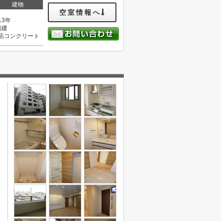
建物
空室情報へ
13年
階建
筋コンクリート