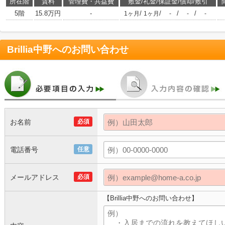
所在階
賃料
管理費・共益費
敷金/礼金/保証金/償却/敷引
5階
15.8万円
-
/
/
/
/
1ヶ月
1ヶ月
-
-
-
Brillia中野
へのお問い合わせ
お名前
必須
電話番号
任意
メールアドレス
必須
【Brillia中野へのお問い合わせ】