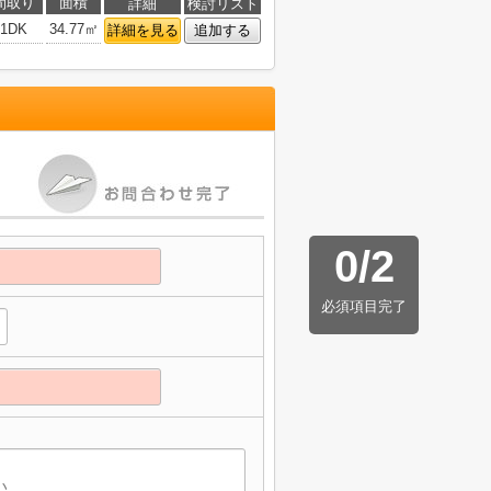
間取り
面積
詳細
検討リスト
1DK
34.77㎡
詳細を見る
追加する
0
/
2
必須項目完了