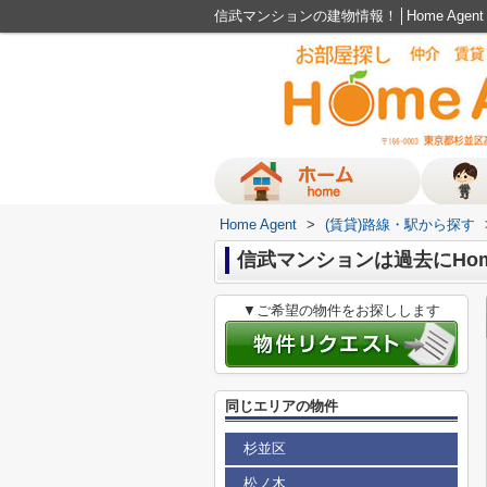
信武マンションの建物情報！│Home Age
Home Agent
>
(賃貸)路線・駅から探す
信武マンションは過去にHom
▼ご希望の物件をお探しします
同じエリアの物件
杉並区
松ノ木