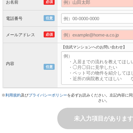
お名前
必須
電話番号
任意
メールアドレス
必須
【信武マンションへのお問い合わせ】
内容
任意
※
利用規約
及び
プライバシーポリシー
を必ずお読みください。左記内容に同
さい。
未入力項目がありま