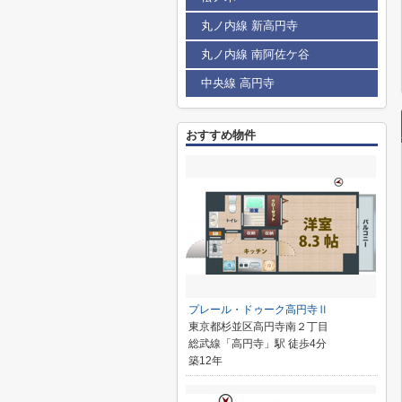
丸ノ内線 新高円寺
丸ノ内線 南阿佐ケ谷
中央線 高円寺
おすすめ物件
プレール・ドゥーク高円寺Ⅱ
東京都杉並区高円寺南２丁目
総武線「高円寺」駅 徒歩4分
築12年