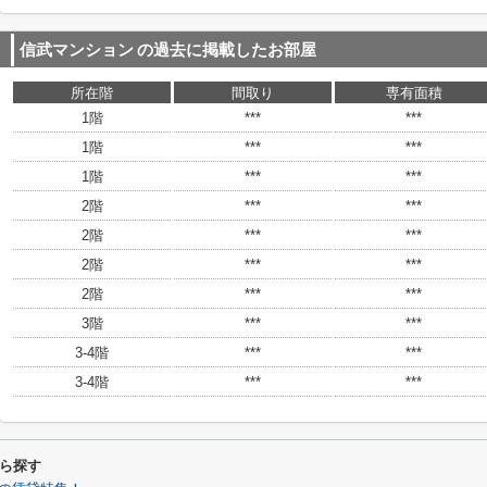
信武マンション
の過去に掲載したお部屋
所在階
間取り
専有面積
1階
***
***
1階
***
***
1階
***
***
2階
***
***
2階
***
***
2階
***
***
2階
***
***
3階
***
***
3-4階
***
***
3-4階
***
***
ら探す