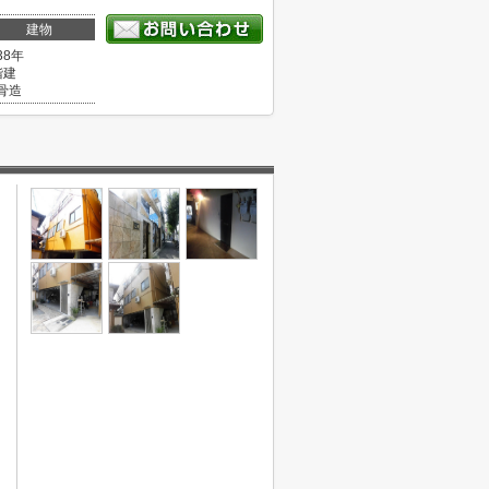
建物
38年
階建
骨造