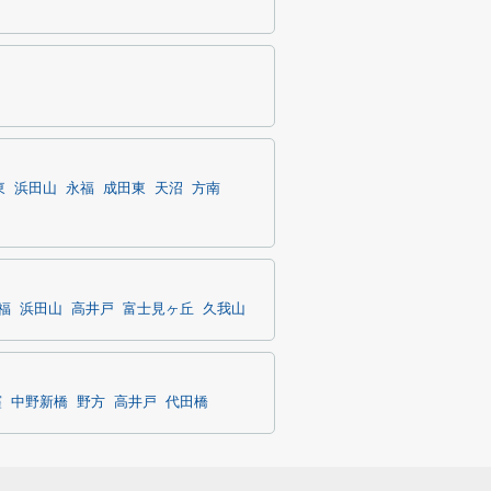
東
浜田山
永福
成田東
天沼
方南
福
浜田山
高井戸
富士見ヶ丘
久我山
窪
中野新橋
野方
高井戸
代田橋