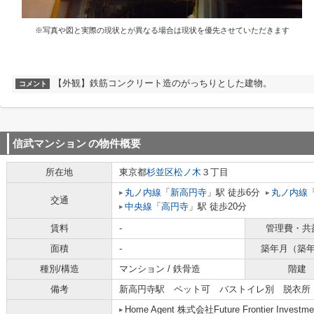
※写真や図と実際の現状とが異なる場合は現状を優先させていただきます
【外観】鉄筋コンクリート造のがっちりとした建物。
コメント
信武マンション
の物件概要
所在地
東京都
杉並区
松ノ木
３丁目
丸ノ内線
「
新高円寺
」駅 徒歩6分
丸ノ内線
交通
中央線
「
高円寺
」駅 徒歩20分
賃料
-
管理費・共
面積
-
築年月（築
種別/構造
マンション / 鉄骨造
階建
備考
新高円寺駅 ペット可 バストイレ別 脱衣所
Home Agent 株式会社Future Frontier Investme