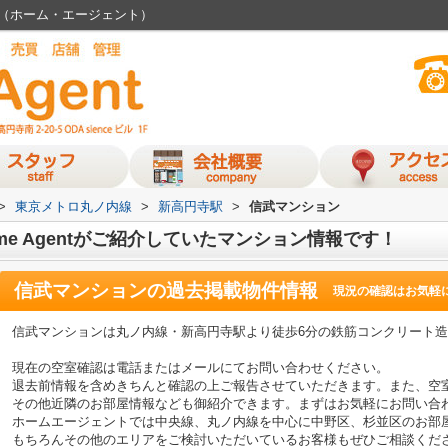
nt（ホーム・エージェント）
>
東京メトロ丸ノ内線
>
新高円寺駅
>
信武マンション
e Agentがご紹介していたマンション情報です！
信武マンション
の過去掲載物件情報
現況の確認はお気軽
信武マンションは丸ノ内線・新高円寺駅より徒歩6分の鉄筋コンクリート
現在の空室確認は電話またはメールにてお問い合わせください。
退去前情報を含めきちんと確認の上ご報告させていただきます。また、空
その他近隣のお部屋情報なども御紹介できます。まずはお気軽にお問い合
ホームエージェントでは中央線、丸ノ内線を中心に中野区、杉並区のお部
もちろんその他のエリアをご検討いただいているお客様もぜひご相談くだ