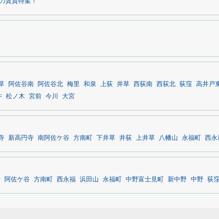
の賃貸特集！
草
阿佐谷南
阿佐谷北
梅里
和泉
上荻
井草
西荻南
西荻北
荻窪
高井戸
井
松ノ木
宮前
今川
大宮
寺
新高円寺
南阿佐ケ谷
方南町
下井草
井荻
上井草
八幡山
永福町
西永
寺
阿佐ケ谷
方南町
西永福
浜田山
永福町
中野富士見町
新中野
中野
荻