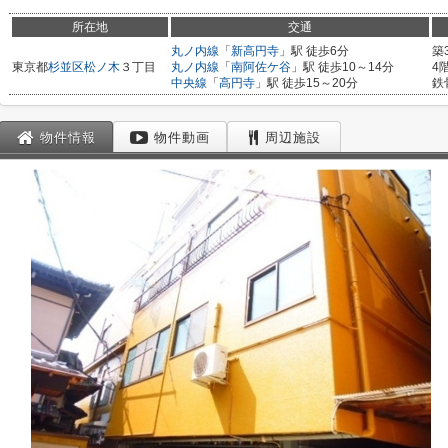
所在地
交通
丸ノ内線
「
新高円寺
」駅 徒歩6分
築
東京都
杉並区
松ノ木
３丁目
丸ノ内線
「
南阿佐ケ谷
」駅 徒歩10～14分
4
中央線
「
高円寺
」駅 徒歩15～20分
鉄
物件情報
物件動画
周辺施設