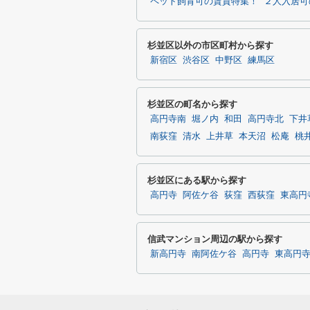
ペット飼育可の賃貸特集！
２人入居可
杉並区以外の市区町村から探す
新宿区
渋谷区
中野区
練馬区
杉並区の町名から探す
高円寺南
堀ノ内
和田
高円寺北
下井
南荻窪
清水
上井草
本天沼
松庵
桃
杉並区にある駅から探す
高円寺
阿佐ケ谷
荻窪
西荻窪
東高円
信武マンション周辺の駅から探す
新高円寺
南阿佐ケ谷
高円寺
東高円