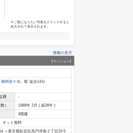
※ご覧になりたい写真をクリックすると
拡大されて表示されます。
情報の見方
【マンション】
「
南阿佐ケ谷
」駅 徒歩14分
益費
-
年数）
1988年 3月 ( 築38年 )
4階建
 ネット無料
nt
東京都杉並区高円寺南２丁目20-5