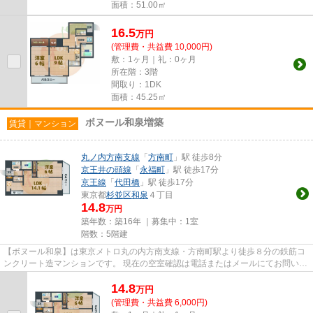
面積：51.00㎡
16.5
万
円
(管理費・共益費 10,000円)
敷：1ヶ月｜礼：0ヶ月
所在階：3階
間取り：1DK
面積：45.25㎡
ボヌール和泉増築
賃貸｜マンション
丸ノ内方南支線
「
方南町
」駅 徒歩8分
京王井の頭線
「
永福町
」駅 徒歩17分
京王線
「
代田橋
」駅 徒歩17分
東京都
杉並区
和泉
４丁目
14.8
万円
築年数：築16年 ｜募集中：
1室
階数：5階建
【ボヌール和泉】は東京メトロ丸の内方南支線・方南町駅より徒歩８分の鉄筋コ
ンクリート造マンションです。 現在の空室確認は電話またはメールにてお問い合
わせください。 退去前情報...
14.8
万
円
(管理費・共益費 6,000円)