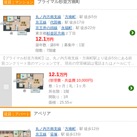
プライマル杉並方南町
賃貸｜マンション
丸ノ内方南支線
「
方南町
」駅 徒歩5分
京王線
「
代田橋
」駅 徒歩17分
京王井の頭線
「
永福町
」駅 徒歩22分
東京都
杉並区
方南
２丁目
12.1
万円
築年数：築6年 ｜募集中：
1室
階数：7階建
【プライマル杉並方南町】は、丸ノ内方南支線・方南町駅より徒歩5分にある鉄
筋コンクリート造のマンションです。 現在の空室確認は電話またはメールにてお
問い合わせください。 退去...
12.1
万
円
(管理費・共益費 10,000円)
敷：1ヶ月｜礼：1ヶ月
所在階：1階
間取り：1R
面積：25.55㎡
アベリア
賃貸｜アパート
丸ノ内方南支線
「
方南町
」駅 徒歩12分
京王線
「
笹塚
」駅 徒歩13分