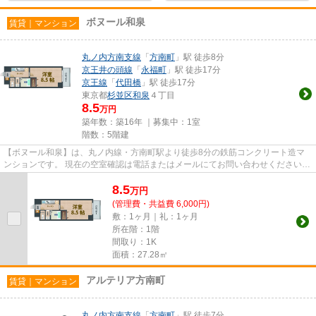
ボヌール和泉
賃貸｜マンション
丸ノ内方南支線
「
方南町
」駅 徒歩8分
京王井の頭線
「
永福町
」駅 徒歩17分
京王線
「
代田橋
」駅 徒歩17分
東京都
杉並区
和泉
４丁目
8.5
万円
築年数：築16年 ｜募集中：
1室
階数：5階建
【ボヌール和泉】は、丸ノ内線・方南町駅より徒歩8分の鉄筋コンクリート造マ
ンションです。 現在の空室確認は電話またはメールにてお問い合わせください。
退去前情報を含めきちんと...
8.5
万
円
(管理費・共益費 6,000円)
敷：1ヶ月｜礼：1ヶ月
所在階：1階
間取り：1K
面積：27.28㎡
アルテリア方南町
賃貸｜マンション
丸ノ内方南支線
「
方南町
」駅 徒歩7分