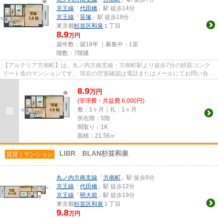
京王線
「
代田橋
」駅 徒歩14分
京王線
「
笹塚
」駅 徒歩19分
東京都
杉並区
和泉
１丁目
8.9
万円
築年数：築18年 ｜募集中：
1室
階数：7階建
【アルテリア方南町】は、丸ノ内方南支線・方南町駅より徒歩7分の鉄筋コンク
リート造のマンションです。 現在の空室確認は電話またはメールにてお問い合わ
せください。 退去前情報を...
8.9
万
円
(管理費・共益費 6,000円)
敷：1ヶ月｜礼：1ヶ月
所在階：5階
間取り：1K
面積：21.56㎡
LIBR BLAN杉並和泉
賃貸｜マンション
丸ノ内方南支線
「
方南町
」駅 徒歩9分
京王線
「
代田橋
」駅 徒歩12分
京王線
「
明大前
」駅 徒歩19分
東京都
杉並区
和泉
１丁目
9.8
万円