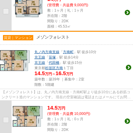
(管理費・共益費 9,000円)
敷：1ヶ月｜礼：1ヶ月
所在階：2階
間取り：2DK
面積：45.53㎡
メゾンフォレスト
賃貸｜マンション
丸ノ内方南支線
「
方南町
」駅 徒歩10分
京王線
「
笹塚
」駅 徒歩14分
京王線
「
代田橋
」駅 徒歩15分
東京都
杉並区
方南
１丁目
14.5
16.5
万円～
万円
築年数：築39年 ｜募集中：
2室
階数：5階建
【メゾンフォレスト】は、丸ノ内方南支線・方南町駅より徒歩10分にある鉄筋コ
ンクリート造のマンションです。 現在の空室確認は電話またはメールにてお問い
合わせください。 退去前情...
14.5
万
円
(管理費・共益費 10,000円)
敷：1ヶ月｜礼：0ヶ月
所在階：2階
間取り：2DK