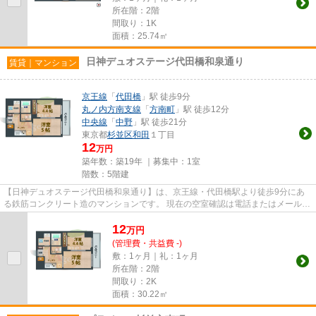
所在階：2階
間取り：1K
面積：25.74㎡
日神デュオステージ代田橋和泉通り
賃貸｜マンション
京王線
「
代田橋
」駅 徒歩9分
丸ノ内方南支線
「
方南町
」駅 徒歩12分
中央線
「
中野
」駅 徒歩21分
東京都
杉並区
和田
１丁目
12
万円
築年数：築19年 ｜募集中：
1室
階数：5階建
【日神デュオステージ代田橋和泉通り】は、京王線・代田橋駅より徒歩9分にあ
る鉄筋コンクリート造のマンションです。 現在の空室確認は電話またはメールに
てお問い合わせください。 ...
12
万
円
(管理費・共益費 -)
敷：1ヶ月｜礼：1ヶ月
所在階：2階
間取り：2K
面積：30.22㎡