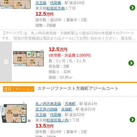
京王線
「
代田橋
」駅 徒歩14分
東京都
杉並区
方南
１丁目
12.5
万円
築年数：築10年 ｜募集中：
1室
階数：2階建
【アベリア】は、丸ノ内方南支線・方南町駅より徒歩12分の木造建てのアパート
です。 現在の空室確認は電話またはメールにてお問い合わせください。 退去前情
報を含めきちんと確認の上...
12.5
万
円
(管理費・共益費 2,000円)
敷：1ヶ月｜礼：1ヶ月
所在階：2階
間取り：1DK
面積：33.95㎡
ステージファースト方南町アジールコート
賃貸｜マンション
丸ノ内方南支線
「
方南町
」駅 徒歩1分
京王井の頭線
「
永福町
」駅 徒歩21分
京王線
「
代田橋
」駅 徒歩22分
東京都
杉並区
堀ノ内
１丁目
13.5
万円
築年数：築14年 ｜募集中：
1室