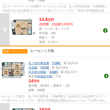
階数：7階建
【ステージファースト方南町アジールコート】は、丸ノ内方南支線・方南町駅よ
り徒歩1分にある鉄筋コンクリート造のマンションです。 現在の空室確認は電話
またはメールにてお問い合わ...
13.5
万
円
(管理費・共益費 5,000円)
敷：1ヶ月｜礼：1ヶ月
所在階：4階
間取り：1R
面積：31.03㎡
ルーセント方南
賃貸｜マンション
丸ノ内方南支線
「
方南町
」駅 徒歩2分
京王線
「
代田橋
」駅 徒歩19分
京王井の頭線
「
永福町
」駅 徒歩22分
東京都
杉並区
方南
２丁目
14
万円
築年数：築28年 ｜募集中：
1室
階数：6階建
ルーセント方南は、丸ノ内方南支線・方南町駅より徒歩2分にある鉄筋コンクリ
ート造のマンションです。 現在の空室確認は電話またはメールにてお問い合わせ
ください。 退去前情報を含...
14
万
円