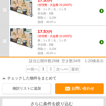
17.5
万
円
(管理費・共益費 20,000円)
敷：1ヶ月｜礼：1ヶ月
所在階：6階
間取り：1LDK
面積：40.87㎡
17.5
万
円
(管理費・共益費 20,000円)
敷：1ヶ月｜礼：1ヶ月
所在階：8階
間取り：1LDK
面積：40.87㎡
該当公開件数
28
棟 空き数
34
件
1-20
棟表示
1
2
<<前へ
次へ>>
最初
チェックした物件をまとめて
検討リストに追加
お問い合わせ
さらに条件を絞り込む