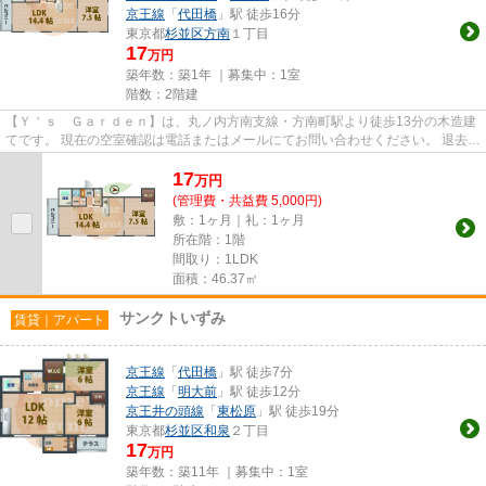
京王線
「
代田橋
」駅 徒歩16分
東京都
杉並区
方南
１丁目
17
万円
築年数：築1年 ｜募集中：
1室
階数：2階建
【Ｙ＇ｓ Ｇａｒｄｅｎ】は、丸ノ内方南支線・方南町駅より徒歩13分の木造建
てです。 現在の空室確認は電話またはメールにてお問い合わせください。 退去前
情報を含めきちんと確認の...
17
万
円
(管理費・共益費 5,000円)
敷：1ヶ月｜礼：1ヶ月
所在階：1階
間取り：1LDK
面積：46.37㎡
サンクトいずみ
賃貸｜アパート
京王線
「
代田橋
」駅 徒歩7分
京王線
「
明大前
」駅 徒歩12分
京王井の頭線
「
東松原
」駅 徒歩19分
東京都
杉並区
和泉
２丁目
17
万円
築年数：築11年 ｜募集中：
1室