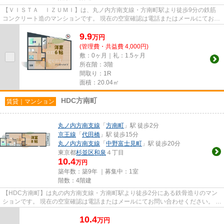
【ＶＩＳＴＡ ＩＺＵＭＩ】は、丸ノ内方南支線・方南町駅より徒歩9分の鉄筋
コンクリート造のマンションです。 現在の空室確認は電話またはメールにてお問
い合わせください。 退去前...
9.9
万
円
(管理費・共益費 4,000円)
敷：0ヶ月｜礼：1.5ヶ月
所在階：3階
間取り：1R
面積：20.04㎡
HDC方南町
賃貸｜マンション
丸ノ内方南支線
「
方南町
」駅 徒歩2分
京王線
「
代田橋
」駅 徒歩15分
丸ノ内方南支線
「
中野富士見町
」駅 徒歩20分
東京都
杉並区
和泉
４丁目
10.4
万円
築年数：築9年 ｜募集中：
1室
階数：4階建
【HDC方南町】は丸の内方南支線・方南町駅より徒歩2分にある鉄骨造りのマン
ションです。 現在の空室確認は電話またはメールにてお問い合わせください。 退
去前情報を含めきちんと確認...
10.4
万
円