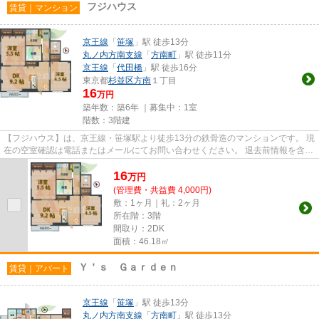
フジハウス
賃貸｜マンション
京王線
「
笹塚
」駅 徒歩13分
丸ノ内方南支線
「
方南町
」駅 徒歩11分
京王線
「
代田橋
」駅 徒歩16分
東京都
杉並区
方南
１丁目
16
万円
築年数：築6年 ｜募集中：
1室
階数：3階建
【フジハウス】は、京王線・笹塚駅より徒歩13分の鉄骨造のマンションです。 現
在の空室確認は電話またはメールにてお問い合わせください。 退去前情報を含め
きちんと確認の上ご報告さ...
16
万
円
(管理費・共益費 4,000円)
敷：1ヶ月｜礼：2ヶ月
所在階：3階
間取り：2DK
面積：46.18㎡
Ｙ＇ｓ Ｇａｒｄｅｎ
賃貸｜アパート
京王線
「
笹塚
」駅 徒歩13分
丸ノ内方南支線
「
方南町
」駅 徒歩13分