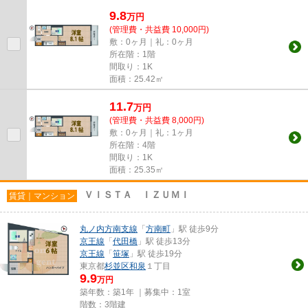
ください。 退去前情報を含...
9.8
万
円
(管理費・共益費 10,000円)
敷：0ヶ月｜礼：0ヶ月
所在階：1階
間取り：1K
面積：25.42㎡
11.7
万
円
(管理費・共益費 8,000円)
敷：0ヶ月｜礼：1ヶ月
所在階：4階
間取り：1K
面積：25.35㎡
ＶＩＳＴＡ ＩＺＵＭＩ
賃貸｜マンション
丸ノ内方南支線
「
方南町
」駅 徒歩9分
京王線
「
代田橋
」駅 徒歩13分
京王線
「
笹塚
」駅 徒歩19分
東京都
杉並区
和泉
１丁目
9.9
万円
築年数：築1年 ｜募集中：
1室
階数：3階建