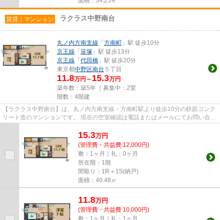
面積：34.25㎡
ラクラス中野南台
賃貸｜マンション
丸ノ内方南支線
「
方南町
」駅 徒歩10分
京王線
「
笹塚
」駅 徒歩13分
京王線
「
代田橋
」駅 徒歩20分
東京都
中野区
南台
５丁目
11.8
15.3
万円～
万円
築年数：築5年 ｜募集中：
2室
階数：4階建
【ラクラス中野南台】は、丸ノ内方南支線・方南町駅より徒歩10分の鉄筋コンク
リート造のマンションです。 現在の空室確認は電話またはメールにてお問い合わ
せください。 退去前情報を...
15.3
万
円
(管理費・共益費 12,000円)
敷：1ヶ月｜礼：0ヶ月
所在階：1階
間取り：1R＋1S(納戸)
面積：40.48㎡
11.8
万
円
(管理費・共益費 10,000円)
敷：1ヶ月｜礼：1ヶ月