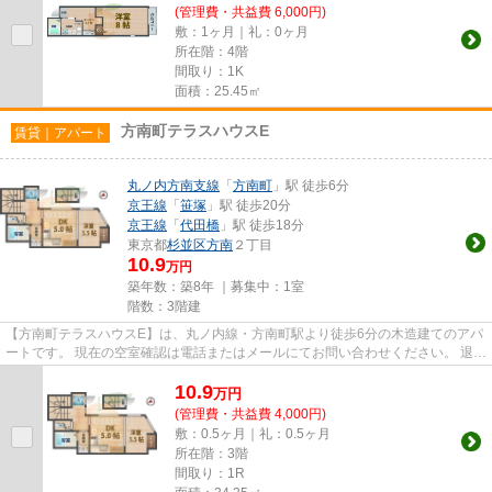
(管理費・共益費 6,000円)
敷：1ヶ月｜礼：0ヶ月
所在階：4階
間取り：1K
面積：25.45㎡
方南町テラスハウスE
賃貸｜アパート
丸ノ内方南支線
「
方南町
」駅 徒歩6分
京王線
「
笹塚
」駅 徒歩20分
京王線
「
代田橋
」駅 徒歩18分
東京都
杉並区
方南
２丁目
10.9
万円
築年数：築8年 ｜募集中：
1室
階数：3階建
【方南町テラスハウスE】は、丸ノ内線・方南町駅より徒歩6分の木造建てのアパ
ートです。 現在の空室確認は電話またはメールにてお問い合わせください。 退去
前情報を含めきちんと確認...
10.9
万
円
(管理費・共益費 4,000円)
敷：0.5ヶ月｜礼：0.5ヶ月
所在階：3階
間取り：1R