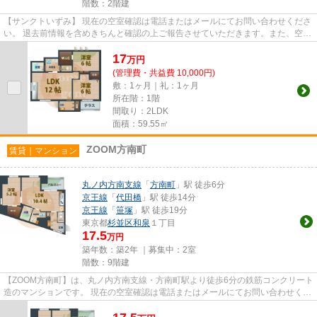
階数：2階建
【サンクトいずみ】 現在の空室確認は電話またはメールにてお問い合わせくださ
い。 退去前情報を含めきちんと確認の上ご報告させていただきます。また、空室
待ちの受付もしております...
17
万
円
(管理費・共益費 10,000円)
敷：1ヶ月｜礼：1ヶ月
所在階：1階
間取り：2LDK
面積：59.55㎡
ZOOM方南町
賃貸｜マンション
丸ノ内方南支線
「
方南町
」駅 徒歩6分
京王線
「
代田橋
」駅 徒歩14分
京王線
「
笹塚
」駅 徒歩19分
東京都
杉並区
和泉
１丁目
17.5
万円
築年数：築2年 ｜募集中：
2室
階数：9階建
【ZOOM方南町】は、丸ノ内方南支線・方南町駅より徒歩6分の鉄筋コンクリート
造のマンションです。 現在の空室確認は電話またはメールにてお問い合わせくだ
さい。 退去前情報を含めき...