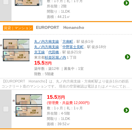
敷：1ヶ月｜礼：1ヶ月
所在階：2階
間取り：1LDK
面積：44.21㎡
EUROPORT Honancho
賃貸｜マンション
丸ノ内方南支線
「
方南町
」駅 徒歩1分
丸ノ内方南支線
「
中野富士見町
」駅 徒歩18分
京王線
「
代田橋
」駅 徒歩21分
東京都
杉並区
堀ノ内
１丁目
15.5
万円
築年数：築12年 ｜募集中：
1室
階数：5階建
【EUROPORT Honancho】は、丸ノ内方南支線・方南町駅より徒歩1分の鉄筋
コンクリート造のマンションです。 現在の空室確認は電話またはメールにてお問
い合わせください。 退去前情報...
15.5
万
円
(管理費・共益費 12,000円)
敷：1ヶ月｜礼：1ヶ月
所在階：4-5階
間取り：1LDK
面積：39.52㎡