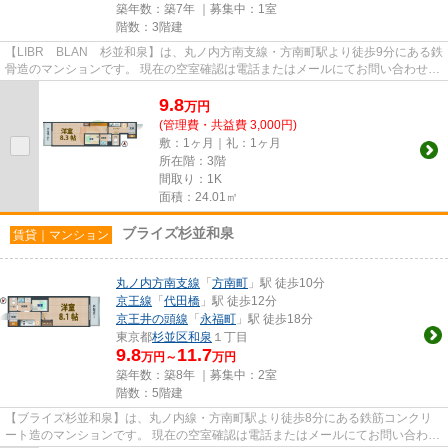
築年数：築7年 ｜募集中：
1室
階数：3階建
【LIBR BLAN 杉並和泉】は、丸ノ内方南支線・方南町駅より徒歩9分にある鉄
骨造のマンションです。 現在の空室確認は電話またはメールにてお問い合わせく
ださい。 退去前情報を含め...
9.8
万
円
(管理費・共益費 3,000円)
敷：1ヶ月｜礼：1ヶ月
所在階：3階
間取り：1K
面積：24.01㎡
ブライズ杉並和泉
賃貸｜マンション
丸ノ内方南支線
「
方南町
」駅 徒歩10分
京王線
「
代田橋
」駅 徒歩12分
京王井の頭線
「
永福町
」駅 徒歩18分
東京都
杉並区
和泉
１丁目
9.8
11.7
万円～
万円
築年数：築8年 ｜募集中：
2室
階数：5階建
【ブライズ杉並和泉】は、丸ノ内線・方南町駅より徒歩8分にある鉄筋コンクリ
ート造のマンションです。 現在の空室確認は電話またはメールにてお問い合わせ