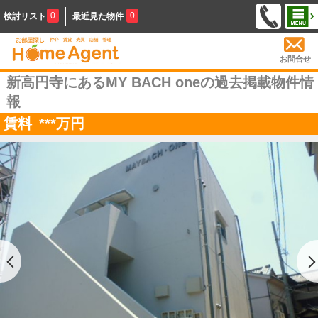
0
0
検討リスト
最近見た物件
お問合せ
新高円寺にあるMY BACH oneの過去掲載物件情
報
賃料
***
万円