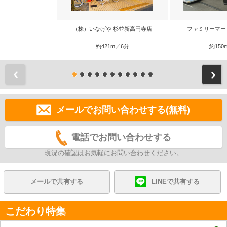
（株）いなげや 杉並新高円寺店
ファミリーマー
約421m／6分
約150
前
メールでお問い合わせする(無料)
電話でお問い合わせする
現況の確認はお気軽にお問い合わせください。
メールで共有する
LINEで共有する
こだわり特集