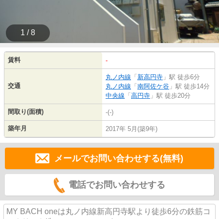
1 / 8
賃料
-
丸ノ内線
「
新高円寺
」駅 徒歩6分
交通
丸ノ内線
「
南阿佐ケ谷
」駅 徒歩14分
中央線
「
高円寺
」駅 徒歩20分
間取り(面積)
-(-)
築年月
2017年 5月(築9年)
メールでお問い合わせする(無料)
電話でお問い合わせする
MY BACH oneは丸ノ内線新高円寺駅より徒歩6分の鉄筋コ