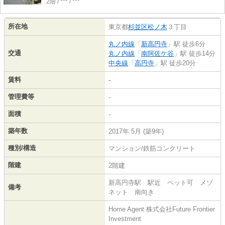
2階 / *** / ***
所在地
東京都
杉並区
松ノ木
３丁目
丸ノ内線
「
新高円寺
」駅 徒歩6分
交通
丸ノ内線
「
南阿佐ケ谷
」駅 徒歩14分
中央線
「
高円寺
」駅 徒歩20分
賃料
-
管理費等
-
面積
-
築年数
2017年 5月 (築9年)
種別/構造
マンション/鉄筋コンクリート
階建
2階建
新高円寺駅 駅近 ペット可 メゾ
備考
ネット 南向き
Home Agent 株式会社Future Frontier
Investment