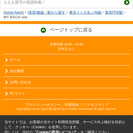
２人入居可の賃貸特集！
Home Agent
>
(賃貸)路線・駅から探す
>
東京メトロ丸ノ内線
>
新高円寺駅
>
MY BACH one
ページトップに戻る
営業時間:10:00～19:00
定休日:なし
ホーム
会社概要
お問い合わせ
PCサイト
プライバシーポリシー
利用規約
｜アクセスマップ
｜
Copyright(c) Home Agent 株式会社Future Frontier Investment All rights reserved.
当サイトでは、お客様の当サイト利用状況把握、サービス向上検討を目的と
して、クッキー（Cookie）を使用しています。
詳しくは、当社の
「Cookieの取扱いについて」
をご確認ください。