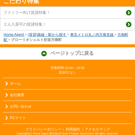
こだわり特集
ファミリー向け賃貸特集！
２人入居可の賃貸特集！
Home Agent
>
(賃貸)路線・駅から探す
>
東京メトロ丸ノ内方南支線
>
方南町
駅
>
グローリオシェルト杉並方南町
ページトップに戻る
営業時間:10:00～19:00
定休日:なし
ホーム
会社概要
お問い合わせ
PCサイト
プライバシーポリシー
利用規約
｜アクセスマップ
｜
Copyright(c) Home Agent 株式会社Future Frontier Investment All rights reserved.