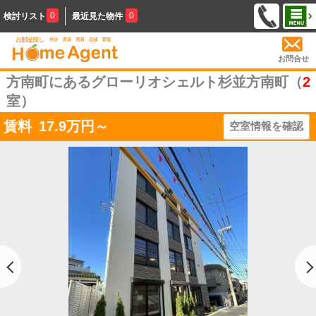
0
0
検討リスト
最近見た物件
お問合せ
方南町にあるグローリオシェルト杉並方南町（
2
室）
賃料
17.9
万円～
空室情報を確認