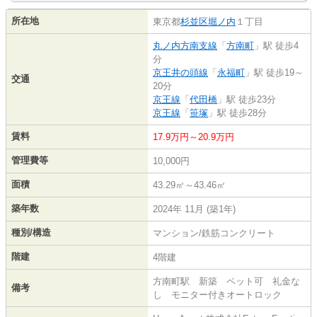
所在地
東京都
杉並区
堀ノ内
１丁目
丸ノ内方南支線
「
方南町
」駅 徒歩4
分
京王井の頭線
「
永福町
」駅 徒歩19～
交通
20分
京王線
「
代田橋
」駅 徒歩23分
京王線
「
笹塚
」駅 徒歩28分
賃料
17.9万円～20.9万円
管理費等
10,000円
面積
43.29㎡～43.46㎡
築年数
2024年 11月 (築1年)
種別/構造
マンション/鉄筋コンクリート
階建
4階建
方南町駅 新築 ペット可 礼金な
備考
し モニター付きオートロック