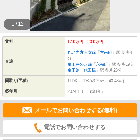
1 / 12
賃料
17.9万円～20.9万円
丸ノ内方南支線
「
方南町
」駅 徒歩4
分
交通
京王井の頭線
「
永福町
」駅 徒歩19分
京王線
「
代田橋
」駅 徒歩23分
間取り(面積)
1LDK～2DK(43.29㎡～43.46㎡)
築年月
2024年 11月(築1年)
メールでお問い合わせする(無料)
電話でお問い合わせする