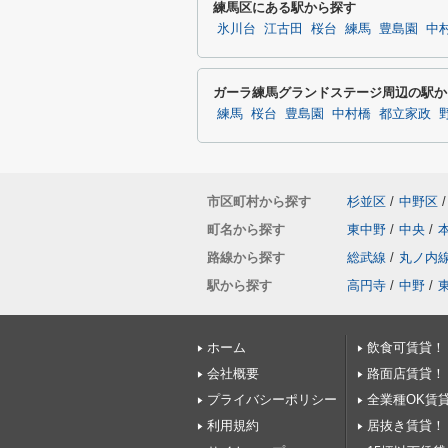
練馬区にある駅から探す
氷川台
江古田
桜台
練馬
豊島園
中
ガーラ練馬グランドステージ周辺の駅か
練馬
桜台
豊島園
中村橋
都立家政
市区町村から探す
杉並区
/
中野区
/
町名から探す
東中野
/
中央
/
路線から探す
総武線
/
丸ノ内
駅から探す
高円寺
/
中野
/
ホーム
飲食可賃貸！
会社概要
路面店賃貸！
プライバシーポリシー
全業種OK賃
利用規約
居抜き賃貸！