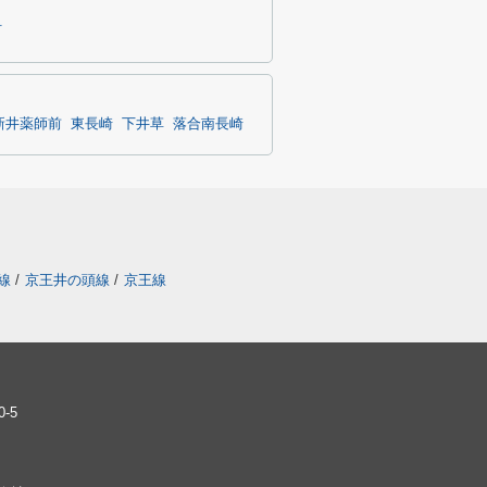
町
新井薬師前
東長崎
下井草
落合南長崎
線
/
京王井の頭線
/
京王線
-5