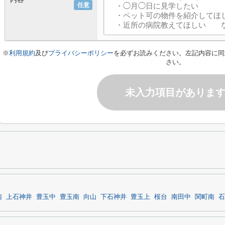
任意
※
利用規約
及び
プライバシーポリシー
を必ずお読みください。左記内容に同
さい。
未入力項目がありま
南
上石神井
豊玉中
豊玉南
向山
下石神井
豊玉上
桜台
南田中
関町南
石