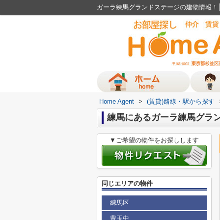
ガーラ練馬グランドステージの建物情報！│H
Home Agent
>
(賃貸)路線・駅から探す
練馬にあるガーラ練馬グラ
▼ご希望の物件をお探しします
同じエリアの物件
練馬区
豊玉中