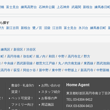
村橋
富士見台
練馬高野台
石神井公園
上石神井
武蔵関
新桜台
練馬春日
ら探す
野方
新江古田
新桜台
鷺ノ宮
沼袋
江古田
富士見台
氷川台
練馬春日町
練馬区
/
新宿区
/
渋谷区
本町
/
高円寺南
/
弥生町
/
堀ノ内
/
和田
/
中野
/
高円寺北
/
野方
線
/
中央線
/
西武新宿線
/
都営大江戸線
/
丸ノ内方南支線
/
東西線
/
西武池袋
東高円寺
/
荻窪
/
阿佐ケ谷
/
新中野
/
東中野
/
中野坂上
/
新高円寺
/
中野新橋
Home Agent
敷金0・礼金0の
お問い合わせ
賃貸！
スタッフ紹介
東京都杉並区高円寺南２丁目20
貸！
ペット可賃貸！
お客様の声
TEL:03-6304-9412
ファミリー向け
周辺施設
FAX:03-6304-9413