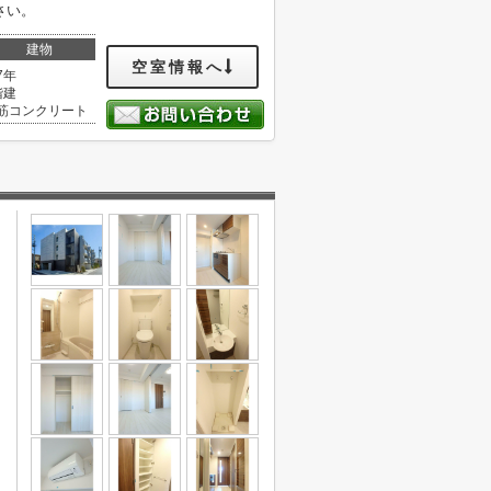
さい。
建物
空室情報へ
7年
階建
筋コンクリート