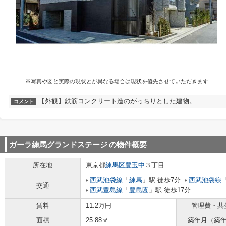
※写真や図と実際の現状とが異なる場合は現状を優先させていただきます
【外観】鉄筋コンクリート造のがっちりとした建物。
コメント
ガーラ練馬グランドステージ
の物件概要
所在地
東京都
練馬区
豊玉中
３丁目
西武池袋線
「
練馬
」駅 徒歩7分
西武池袋線
交通
西武豊島線
「
豊島園
」駅 徒歩17分
賃料
11.2万円
管理費・共
面積
25.88㎡
築年月（築