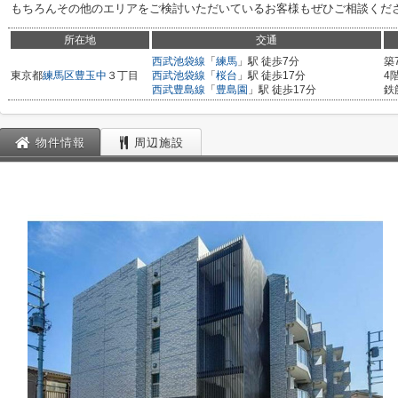
もちろんその他のエリアをご検討いただいているお客様もぜひご相談くだ
所在地
交通
西武池袋線
「
練馬
」駅 徒歩7分
築
東京都
練馬区
豊玉中
３丁目
西武池袋線
「
桜台
」駅 徒歩17分
4
西武豊島線
「
豊島園
」駅 徒歩17分
鉄
物件情報
周辺施設