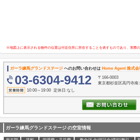
※地図上に表示される物件の位置は付近住所に所在することを表すものであり、実際
ガーラ練馬グランドステージ
へのお問い合わせは
Home Agent 株式会社F
03-6304-9412
〒166-0003
東京都杉並区高円寺南２
10:00～19:00 定休日:なし
ガーラ練馬グランドステージ
の空室情報
所在階
賃料
管理費・共益費
敷金/礼金/保証金/償却/敷引