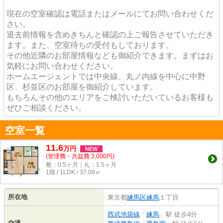
現在の空室確認は電話またはメールにてお問い合わせくだ
さい。
退去前情報を含めきちんと確認の上ご報告させていただき
ます。また、空室待ちの受付もしております。
その他近隣のお部屋情報なども御紹介できます。まずはお
気軽にお問い合わせください。
ホームエージェントでは中央線、丸ノ内線を中心に中野
区、杉並区のお部屋を御紹介しています。
もちろんその他のエリアをご検討いただいているお客様も
ぜひご相談ください。
空室一覧
11.6
万
円
NEW
(管理費・共益費 3,000円)
敷：0.5ヶ月｜礼：1.5ヶ月
1階 / 1LDK / 37.09㎡
所在地
東京都
練馬区
練馬
１丁目
西武池袋線
「
練馬
」駅 徒歩4分