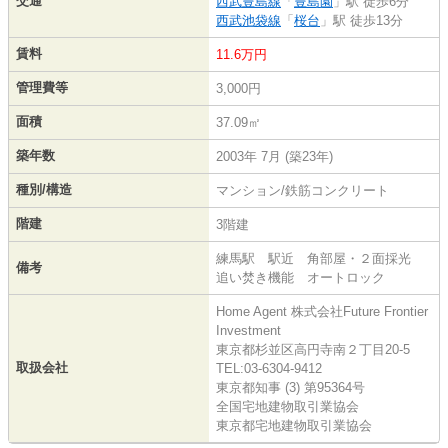
交通
西武豊島線
「
豊島園
」駅 徒歩6分
西武池袋線
「
桜台
」駅 徒歩13分
賃料
11.6万円
管理費等
3,000円
面積
37.09㎡
築年数
2003年 7月 (築23年)
種別/構造
マンション/鉄筋コンクリート
階建
3階建
練馬駅 駅近 角部屋・２面採光
備考
追い焚き機能 オートロック
Home Agent 株式会社Future Frontier
Investment
東京都杉並区高円寺南２丁目20-5
取扱会社
TEL:03-6304-9412
東京都知事 (3) 第95364号
全国宅地建物取引業協会
東京都宅地建物取引業協会