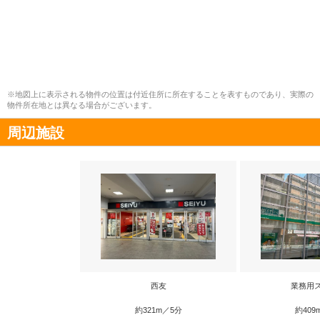
※地図上に表示される物件の位置は付近住所に所在することを表すものであり、実際の
物件所在地とは異なる場合がございます。
周辺施設
西友
業務用
約321m／5分
約409