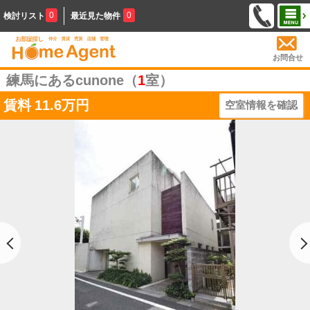
0
0
検討リスト
最近見た物件
お問合せ
練馬にあるcunone（
1
室）
賃料
11.6万円
空室情報を確認