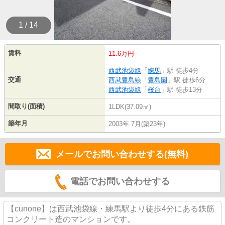
1 / 14
賃料
11.6万円
西武池袋線
「
練馬
」駅 徒歩4分
交通
西武豊島線
「
豊島園
」駅 徒歩6分
西武池袋線
「
桜台
」駅 徒歩13分
間取り(面積)
1LDK(37.09㎡)
築年月
2003年 7月(築23年)
メールでお問い合わせする(無料)
電話でお問い合わせする
【cunone】は西武池袋線・練馬駅より徒歩4分にある鉄筋
コンクリート造のマンションです。