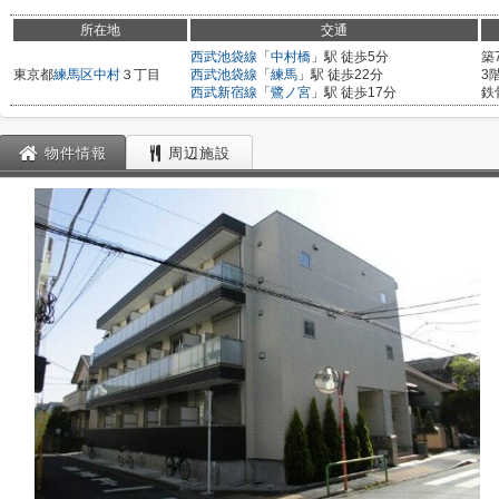
所在地
交通
西武池袋線
「
中村橋
」駅 徒歩5分
築
東京都
練馬区
中村
３丁目
西武池袋線
「
練馬
」駅 徒歩22分
3
西武新宿線
「
鷺ノ宮
」駅 徒歩17分
鉄
物件情報
周辺施設