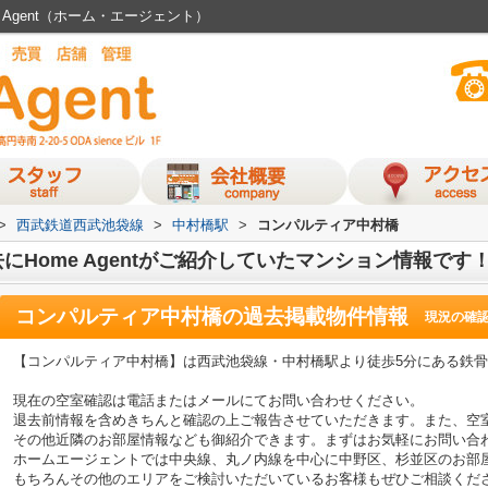
Agent（ホーム・エージェント）
>
西武鉄道西武池袋線
>
中村橋駅
>
コンパルティア中村橋
Home Agentがご紹介していたマンション情報です
コンパルティア中村橋
の過去掲載物件情報
現況の確
【コンパルティア中村橋】は西武池袋線・中村橋駅より徒歩5分にある鉄
現在の空室確認は電話またはメールにてお問い合わせください。
退去前情報を含めきちんと確認の上ご報告させていただきます。また、空
その他近隣のお部屋情報なども御紹介できます。まずはお気軽にお問い合
ホームエージェントでは中央線、丸ノ内線を中心に中野区、杉並区のお部
もちろんその他のエリアをご検討いただいているお客様もぜひご相談くだ