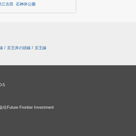
新江古田
石神井公園
線
/
京王井の頭線
/
京王線
-5
社Future Frontier Investment