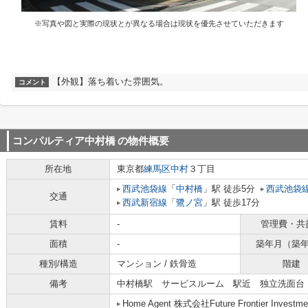
※写真や図と実際の現状とが異なる場合は現状を優先させていただきます
【外観】落ち着いた雰囲気。
コメント
コンパルティア中村橋
の物件概要
所在地
東京都
練馬区
中村
３丁目
西武池袋線
「
中村橋
」駅 徒歩5分
西武池袋
交通
西武新宿線
「
鷺ノ宮
」駅 徒歩17分
賃料
-
管理費・共
面積
-
築年月（築
種別/構造
マンション / 鉄骨造
階建
備考
中村橋駅 サービスルーム 駅近 独立洗面台
Home Agent 株式会社Future Frontier Investme