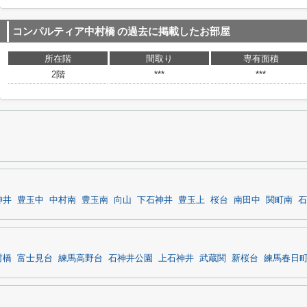
コンパルティア中村橋
の過去に掲載したお部屋
所在階
間取り
専有面積
2階
***
***
神井
豊玉中
中村南
豊玉南
向山
下石神井
豊玉上
桜台
南田中
関町南
石
村橋
富士見台
練馬高野台
石神井公園
上石神井
武蔵関
新桜台
練馬春日