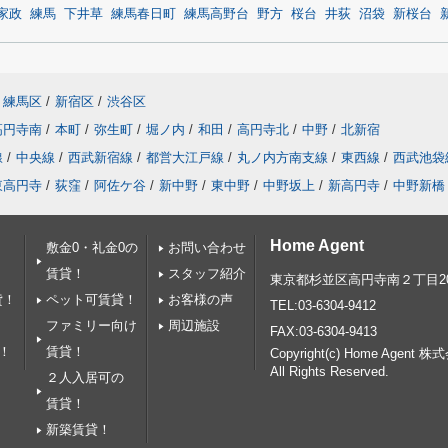
家政
練馬
下井草
練馬春日町
練馬高野台
野方
桜台
井荻
沼袋
新桜台
練馬区
/
新宿区
/
渋谷区
高円寺南
/
本町
/
弥生町
/
堀ノ内
/
和田
/
高円寺北
/
中野
/
北新宿
線
/
中央線
/
西武新宿線
/
都営大江戸線
/
丸ノ内方南支線
/
東西線
/
西武池袋
東高円寺
/
荻窪
/
阿佐ケ谷
/
新中野
/
東中野
/
中野坂上
/
新高円寺
/
中野新橋
Home Agent
敷金0・礼金0の
お問い合わせ
賃貸！
スタッフ紹介
東京都杉並区高円寺南２丁目20
貸！
ペット可賃貸！
お客様の声
TEL:03-6304-9412
ファミリー向け
周辺施設
FAX:03-6304-9413
！
賃貸！
Copyright(c) Home Agent 株式会
All Rights Reserved.
２人入居可の
賃貸！
新築賃貸！