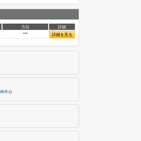
方位
詳細
***
詳細を見る
神井台
町