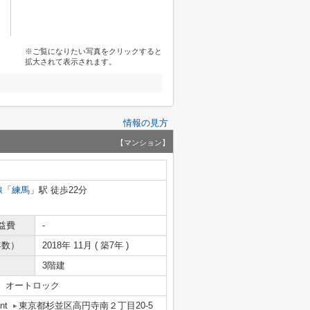
※ご覧になりたい写真をクリックすると
拡大されて表示されます。
情報の見方
【マンション】
線
「
練馬
」駅 徒歩22分
益費
-
年数）
2018年 11月 ( 築7年 )
3階建
 オートロック
nt
東京都杉並区高円寺南２丁目20-5