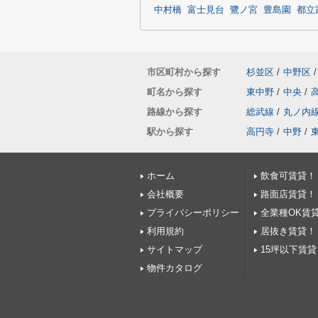
中村橋
富士見台
鷺ノ宮
豊島園
都立
市区町村から探す
杉並区
/
中野区
/
町名から探す
東中野
/
中央
/
路線から探す
総武線
/
丸ノ内
駅から探す
高円寺
/
中野
/
ホーム
飲食可賃貸！
会社概要
路面店賃貸！
プライバシーポリシー
全業種OK賃
利用規約
居抜き賃貸！
サイトマップ
15坪以下賃貸
物件カタログ