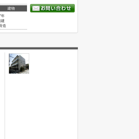
建物
7年
階建
骨造