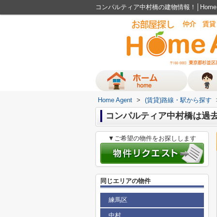
コンパルティア中村橋の建物情報！│Home 
Home Agent
>
(賃貸)路線・駅から探す
コンパルティア中村橋は過去に
▼ご希望の物件をお探しします
同じエリアの物件
練馬区
中村