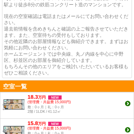
駅より徒歩8分の鉄筋コンクリート造のマンションです。
現在の空室確認は電話またはメールにてお問い合わせくだ
さい。
退去前情報を含めきちんと確認の上ご報告させていただき
ます。また、空室待ちの受付もしております。
その他近隣のお部屋情報なども御紹介できます。まずはお
気軽にお問い合わせください。
ホームエージェントでは中央線、丸ノ内線を中心に中野
区、杉並区のお部屋を御紹介しています。
もちろんその他のエリアをご検討いただいているお客様も
ぜひご相談ください。
空室一覧
18.3
万
円
NEW
(管理費・共益費 15,000円)
敷：0ヶ月｜礼：0ヶ月
2階 / 1LDK / 41.12㎡
15.8
万
円
NEW
(管理費・共益費 15,000円)
敷：0ヶ月｜礼：0ヶ月