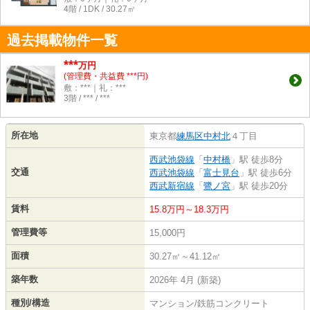
4階 / 1DK / 30.27㎡
過去掲載物件一覧
***
万円
(管理費・共益費 ***円)
敷：***｜礼：***
3階 / *** / ***
所在地
東京都
練馬区
中村北
４丁目
西武池袋線
「
中村橋
」駅 徒歩8分
交通
西武池袋線
「
富士見台
」駅 徒歩6分
西武新宿線
「
鷺ノ宮
」駅 徒歩20分
賃料
15.8万円～18.3万円
管理費等
15,000円
面積
30.27㎡～41.12㎡
築年数
2026年 4月 (新築)
種別/構造
マンション/鉄筋コンクリート