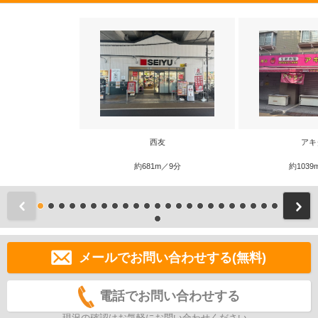
西友
アキ
約681m／9分
約1039
前
メールでお問い合わせする(無料)
電話でお問い合わせする
現況の確認はお気軽にお問い合わせください。