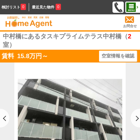
0
0
検討リスト
最近見た物件
お問合せ
中村橋にあるタスキプライムテラス中村橋（
2
室）
賃料
15.8
万円～
空室情報を確認