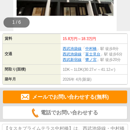
1 / 6
賃料
15.8万円～18.3万円
西武池袋線
「
中村橋
」駅 徒歩8分
交通
西武池袋線
「
富士見台
」駅 徒歩6分
西武新宿線
「
鷺ノ宮
」駅 徒歩20分
間取り(面積)
1DK～1LDK(30.27㎡～41.12㎡)
築年月
2026年 4月(新築)
メールでお問い合わせする(無料)
電話でお問い合わせする
【タスキプライムテラス中村橋】は、西武池袋線・中村橋